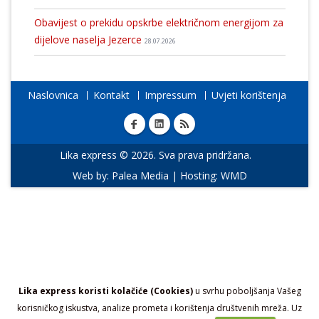
Obavijest o prekidu opskrbe električnom energijom za
dijelove naselja Jezerce
28.07.2026
Naslovnica
Kontakt
Impressum
Uvjeti korištenja
Lika express © 2026. Sva prava pridržana.
Web by:
Palea Media
| Hosting:
WMD
Lika express koristi kolačiće (Cookies)
u svrhu poboljšanja Vašeg
korisničkog iskustva, analize prometa i korištenja društvenih mreža. Uz