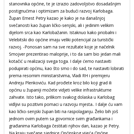
stanovnika općine, te je izrazio zadovoljstvo dosadašnjim
postignućima i optimizam za budući razvoj Karlobaga.
Župan Ernest Petry kazao je kako je na današnjoj
svečanosti kao župan ličko-senjski, ali i jedinim velikim
dijelom srca kao Karlobažanin. Istaknuo kako priobalni i
Velebitski dio općine imaju veliki potencijal za turistički
razvoj. -Ponosan sam na sve rezultate koje je načelnik
Smojver prezentirao maloprije, i to da sam bio jedan mali
kotačić u realizaciji svega toga. I dalje ćemo nastaviti
podupirati općinu, kao što smo i do sad, te nastaviti lobirati
prema resornim ministarstvima, Vladi RH i premijeru
Andreju Plenkoviću. Kad prođete kroz bilo koji grad ili
općinu u županiji možete vidjeti velike infrastrukturne
zahvate. Isto tako, prilikom svakog dolaska u Karlobag
vidljivi su pozitivni pomaci u razvoju mjesta.. I dalje ću vam
kao ličko-senjski župan biti na raspolaganju. Želio bih još
jednom ovim putem sa govornice svim građankama i
građanima Karlobaga čestitati njihov dan, kazao je Petry.
Na kraju svečane sjednice Općinskog vijeća Općine