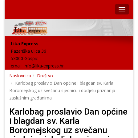
Lika Express
Pazariška ulica 36
53000 Gospić
email:
info@lika-express.hr
Naslovnica
Društvo
Karlobag proslavio Dan općine i blagdan sv. Karla
Boromejskog uz svečanu sjednicu i dodjelu priznanja
zaslužnim građanima
Karlobag proslavio Dan općine
i blagdan sv. Karla
Boromejskog uz svečanu