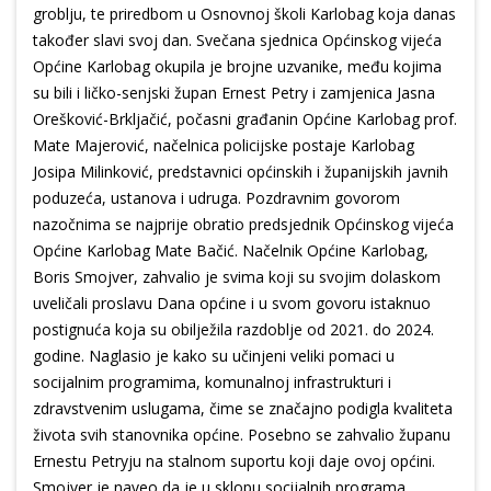
groblju, te priredbom u Osnovnoj školi Karlobag koja danas
također slavi svoj dan. Svečana sjednica Općinskog vijeća
Općine Karlobag okupila je brojne uzvanike, među kojima
su bili i ličko-senjski župan Ernest Petry i zamjenica Jasna
Orešković-Brkljačić, počasni građanin Općine Karlobag prof.
Mate Majerović, načelnica policijske postaje Karlobag
Josipa Milinković, predstavnici općinskih i županijskih javnih
poduzeća, ustanova i udruga. Pozdravnim govorom
nazočnima se najprije obratio predsjednik Općinskog vijeća
Općine Karlobag Mate Bačić. Načelnik Općine Karlobag,
Boris Smojver, zahvalio je svima koji su svojim dolaskom
uveličali proslavu Dana općine i u svom govoru istaknuo
postignuća koja su obilježila razdoblje od 2021. do 2024.
godine. Naglasio je kako su učinjeni veliki pomaci u
socijalnim programima, komunalnoj infrastrukturi i
zdravstvenim uslugama, čime se značajno podigla kvaliteta
života svih stanovnika općine. Posebno se zahvalio županu
Ernestu Petryju na stalnom suportu koji daje ovoj općini.
Smojver je naveo da je u sklopu socijalnih programa