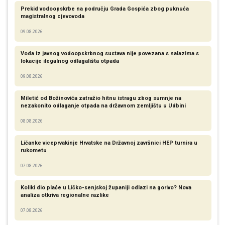
Prekid vodoopskrbe na području Grada Gospića zbog puknuća
magistralnog cjevovoda
09.08.2026
Voda iz javnog vodoopskrbnog sustava nije povezana s nalazima s
lokacije ilegalnog odlagališta otpada
09.08.2026
Miletić od Božinovića zatražio hitnu istragu zbog sumnje na
nezakonito odlaganje otpada na državnom zemljištu u Udbini
08.08.2026
Ličanke viceprvakinje Hrvatske na Državnoj završnici HEP turnira u
rukometu
07.08.2026
Koliki dio plaće u Ličko-senjskoj županiji odlazi na gorivo? Nova
analiza otkriva regionalne razlike​
07.08.2026