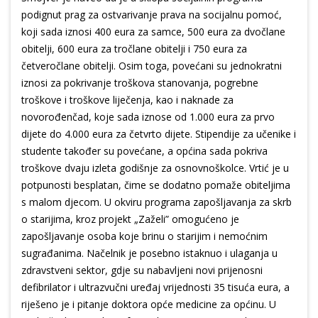
podignut prag za ostvarivanje prava na socijalnu pomoć,
koji sada iznosi 400 eura za samce, 500 eura za dvočlane
obitelji, 600 eura za tročlane obitelji i 750 eura za
četveročlane obitelji. Osim toga, povećani su jednokratni
iznosi za pokrivanje troškova stanovanja, pogrebne
troškove i troškove liječenja, kao i naknade za
novorođenčad, koje sada iznose od 1.000 eura za prvo
dijete do 4.000 eura za četvrto dijete. Stipendije za učenike i
studente također su povećane, a općina sada pokriva
troškove dvaju izleta godišnje za osnovnoškolce. Vrtić je u
potpunosti besplatan, čime se dodatno pomaže obiteljima
s malom djecom. U okviru programa zapošljavanja za skrb
o starijima, kroz projekt „Zaželi” omogućeno je
zapošljavanje osoba koje brinu o starijim i nemoćnim
sugrađanima. Načelnik je posebno istaknuo i ulaganja u
zdravstveni sektor, gdje su nabavljeni novi prijenosni
defibrilator i ultrazvučni uređaj vrijednosti 35 tisuća eura, a
riješeno je i pitanje doktora opće medicine za općinu. U