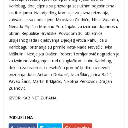
Karlobag, dodijeljena su priznanja zaslužnim pojedincima i
institucijama. Na prijedlog Komisije za javna priznanja,
zahvalnice su dodijeljene Miroslavu Cindriću, Nikici Vujaniću,
Nenadu Prpiću i Marjanu Potočnjaku za izniman doprinos u
obrani Republike Hrvatske. Povodom 30. obljetnice
uspješnog rada i djelovanja Dječjeg vrtića Pahuljica u
Karlobagu, priznanja su primile Kata-Nada Novačić, Ivka
Miškulin i Nedjeljka Došen. Robert Tomljanović nagrađen je
za iznimno zalaganje i trud u kuglačkom klubu Karlobag,
dok su za hrabrost i nesebičnu pomoć ljudima u nevolji
priznanja dobili Antonio Dokozić, Ivica Šikić, Jurica Bačić,
Pavao Šarić, Martin Brkljačić, Nikolina Perković i Dragan
Zuanović.
IZVOR: KABINET ŽUPANA
PODIJELI NA:
Facebook
Twitter
Google+