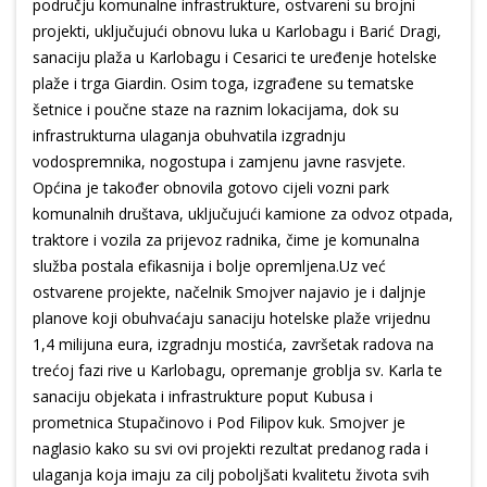
području komunalne infrastrukture, ostvareni su brojni
projekti, uključujući obnovu luka u Karlobagu i Barić Dragi,
sanaciju plaža u Karlobagu i Cesarici te uređenje hotelske
plaže i trga Giardin. Osim toga, izgrađene su tematske
šetnice i poučne staze na raznim lokacijama, dok su
infrastrukturna ulaganja obuhvatila izgradnju
vodospremnika, nogostupa i zamjenu javne rasvjete.
Općina je također obnovila gotovo cijeli vozni park
komunalnih društava, uključujući kamione za odvoz otpada,
traktore i vozila za prijevoz radnika, čime je komunalna
služba postala efikasnija i bolje opremljena.Uz već
ostvarene projekte, načelnik Smojver najavio je i daljnje
planove koji obuhvaćaju sanaciju hotelske plaže vrijednu
1,4 milijuna eura, izgradnju mostića, završetak radova na
trećoj fazi rive u Karlobagu, opremanje groblja sv. Karla te
sanaciju objekata i infrastrukture poput Kubusa i
prometnica Stupačinovo i Pod Filipov kuk. Smojver je
naglasio kako su svi ovi projekti rezultat predanog rada i
ulaganja koja imaju za cilj poboljšati kvalitetu života svih