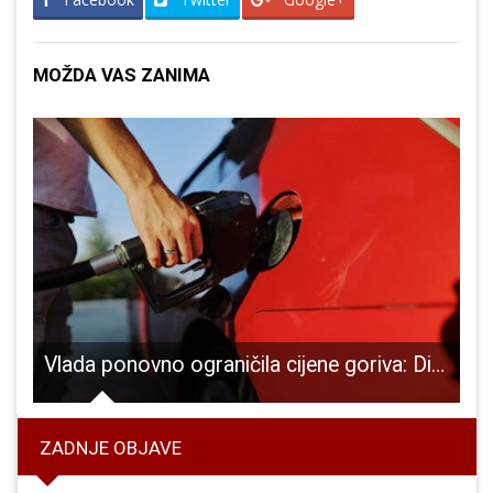
MOŽDA VAS ZANIMA
ti u tri utakmice protivnike razbili ukupno sa 72 gola razlike!!!
Vlada ponovno ograničila cijene goriva: Dizel i plin pojeftinjuju
ZADNJE OBJAVE