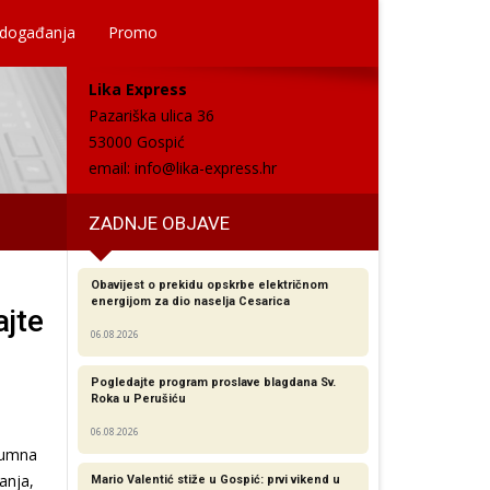
 događanja
Promo
Lika Express
Pazariška ulica 36
53000 Gospić
email:
info@lika-express.hr
ZADNJE OBJAVE
Obavijest o prekidu opskrbe električnom
energijom za dio naselja Cesarica
ajte
06.08.2026
Pogledajte program proslave blagdana Sv.
Roka u Perušiću
06.08.2026
lumna
anja,
Mario Valentić stiže u Gospić: prvi vikend u