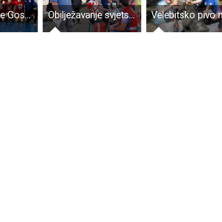
Rukometašice Gospića do 14 godina u dvije utakmice uvjerljive protiv Senja
Obilježavanje svjetskog dana darivatelja krvi