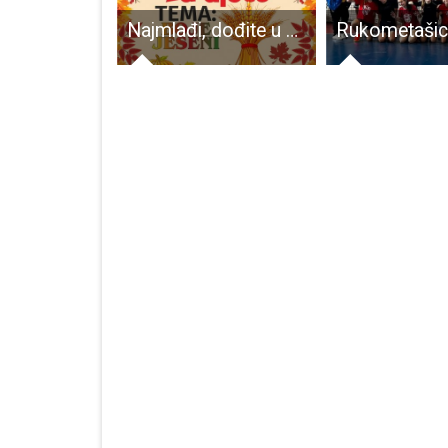
Vuna konačno ima mjesto koje i zaslužuje
Najmlađi, dođite u Samostalnu narodnu knjižnicu na kreativnu radionicu “Boje jeseni”