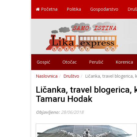
Početna
Politika
Gospodarstvo
Druš
Gospić
Otočac
Perušić
Korenica
Naslovnica
Društvo
Ličanka, travel blogerica,
Ličanka, travel blogerica, 
Tamaru Hodak
Objavljeno:
28/06/2018