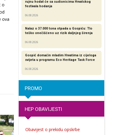
rujnu hodat će sa sudionicima Hrvatskog
t o
festivala hodanja
 od
06.08.2026
e ova
Nalaz o 37.000 tona otpada u Gospiću: Tlo
teško onečišćeno uz rizik daljnjeg širenja
06.08.2026
Gospić domaćin mladim Hrvatima iz cijeloga
svijeta u programu Eco Heritage Task Force
06.08.2026
PROMO
HEP OBAVIJESTI
Obavijest o prekidu opskrbe