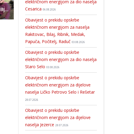
električnom energijom za dio naselja
Velebitsko pivo najprodavanije u planinarskim domovima na Medvednici i Samoborskom gorju
Snježni, sportsko-zabavni spektakl u Lovincu
Objavljen javni poziv redovitim studentima s područja Ličko-senjske županije za sufinanciranje troškova prijevoza vlakom
Cesarica
06.08.2026
Obavijest o prekidu opskrbe
električnom energijom za naselja
Rakitovac, Bilaj, Ribnik, Medak,
Papuča, Počitelj, Raduč
03.08.2026
Obavijest o prekidu opskrbe
električnom energijom za dio naselja
Staro Selo
03.08.2026
Obavijest o prekidu opskrbe
električnom energijom za dijelove
naselja Ličko Petrovo Selo i Rešetar
28.07.2026
Obavijest o prekidu opskrbe
električnom energijom za dijelove
naselja Jezerce
28.07.2026