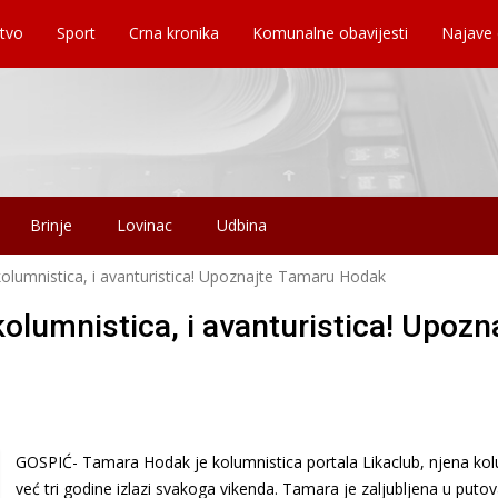
tvo
Sport
Crna kronika
Komunalne obavijesti
Najave
Brinje
Lovinac
Udbina
 kolumnistica, i avanturistica! Upoznajte Tamaru Hodak
kolumnistica, i avanturistica! Upozn
GOSPIĆ- Tamara Hodak je kolumnistica portala Likaclub, njena ko
već tri godine izlazi svakoga vikenda. Tamara je zaljubljena u putov