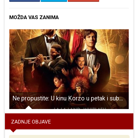
MOŽDA VAS ZANIMA
Ne propustite: U kinu Korzo u petak i subotu gledajte veliki filmski hit, dramu “Babylon”!
P
ZADNJE OBJAVE