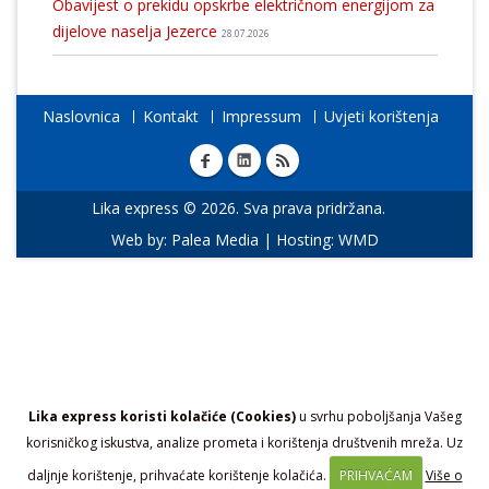
Obavijest o prekidu opskrbe električnom energijom za
dijelove naselja Jezerce
28.07.2026
Naslovnica
Kontakt
Impressum
Uvjeti korištenja
Lika express © 2026. Sva prava pridržana.
Web by:
Palea Media
| Hosting:
WMD
Lika express koristi kolačiće (Cookies)
u svrhu poboljšanja Vašeg
korisničkog iskustva, analize prometa i korištenja društvenih mreža. Uz
daljnje korištenje, prihvaćate korištenje kolačića.
PRIHVAĆAM
Više o