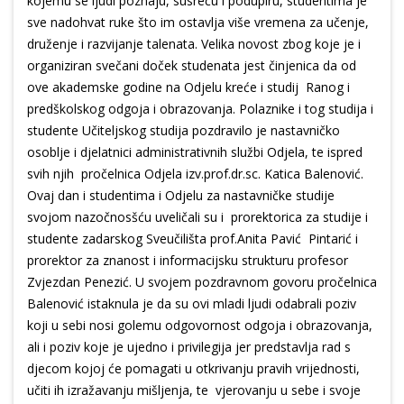
kojemu se ljudi poznaju, susreću i podupiru, studentima je
sve nadohvat ruke što im ostavlja više vremena za učenje,
druženje i razvijanje talenata. Velika novost zbog koje je i
organiziran svečani doček studenata jest činjenica da od
ove akademske godine na Odjelu kreće i studij Ranog i
predškolskog odgoja i obrazovanja. Polaznike i tog studija i
studente Učiteljskog studija pozdravilo je nastavničko
osoblje i djelatnici administrativnih službi Odjela, te ispred
svih njih pročelnica Odjela izv.prof.dr.sc. Katica Balenović.
Ovaj dan i studentima i Odjelu za nastavničke studije
svojom nazočnosšću uveličali su i prorektorica za studije i
studente zadarskog Sveučilišta prof.Anita Pavić Pintarić i
prorektor za znanost i informacijsku strukturu profesor
Zvjezdan Penezić. U svojem pozdravnom govoru pročelnica
Balenović istaknula je da su ovi mladi ljudi odabrali poziv
koji u sebi nosi golemu odgovornost odgoja i obrazovanja,
ali i poziv koje je ujedno i privilegija jer predstavlja rad s
djecom kojoj će pomagati u otkrivanju pravih vrijednosti,
učiti ih izražavanju mišljenja, te vjerovanju u sebe i svoje