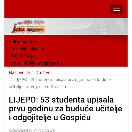
Lika Express
Pazariška ulica 36
53000 Gospić
email:
info@lika-express.hr
Naslovnica
Društvo
LIJEPO: 53 studenta upisala prvu godinu za buduće
učitelje i odgojitelje u Gospiću
LIJEPO: 53 studenta upisala
prvu godinu za buduće učitelje
i odgojitelje u Gospiću
Objavljeno:
01/10/2025