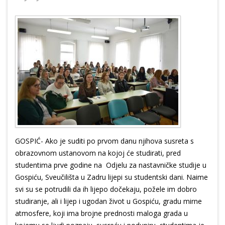
GOSPIĆ- Ako je suditi po prvom danu njihova susreta s
obrazovnom ustanovom na kojoj će studirati, pred
studentima prve godine na Odjelu za nastavničke studije u
Gospiću, Sveučilišta u Zadru lijepi su studentski dani. Naime
svi su se potrudili da ih lijepo dočekaju, požele im dobro
studiranje, ali i lijep i ugodan život u Gospiću, gradu mirne
atmosfere, koji ima brojne prednosti maloga grada u