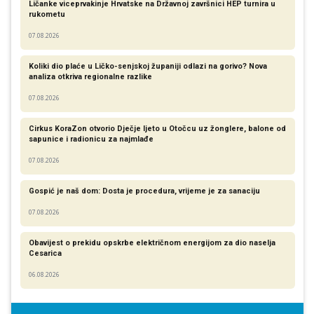
Ličanke viceprvakinje Hrvatske na Državnoj završnici HEP turnira u
rukometu
07.08.2026
Koliki dio plaće u Ličko-senjskoj županiji odlazi na gorivo? Nova
analiza otkriva regionalne razlike​
07.08.2026
Cirkus KoraZon otvorio Dječje ljeto u Otočcu uz žonglere, balone od
sapunice i radionicu za najmlađe
07.08.2026
Gospić je naš dom: Dosta je procedura, vrijeme je za sanaciju
07.08.2026
Obavijest o prekidu opskrbe električnom energijom za dio naselja
Cesarica
06.08.2026