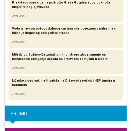
Prekid vodoopskrbe na području Grada Gospića zbog puknuća
magistralnog cjevovoda
09.08.2026
Voda iz javnog vodoopskrbnog sustava nije povezana s nalazima s
lokacije ilegalnog odlagališta otpada
09.08.2026
Miletić od Božinovića zatražio hitnu istragu zbog sumnje na
nezakonito odlaganje otpada na državnom zemljištu u Udbini
08.08.2026
Ličanke viceprvakinje Hrvatske na Državnoj završnici HEP turnira u
rukometu
07.08.2026
PROMO