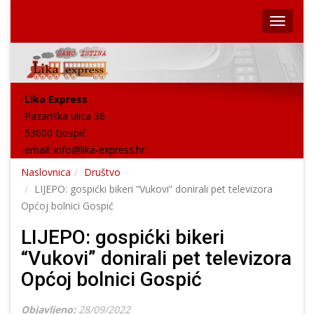
Lika Express
Pazariška ulica 36
53000 Gospić
email:
info@lika-express.hr
Naslovnica
Društvo
LIJEPO: gospićki bikeri “Vukovi” donirali pet televizora
Općoj bolnici Gospić
LIJEPO: gospićki bikeri
“Vukovi” donirali pet televizora
Općoj bolnici Gospić
Objavljeno:
28/09/2022