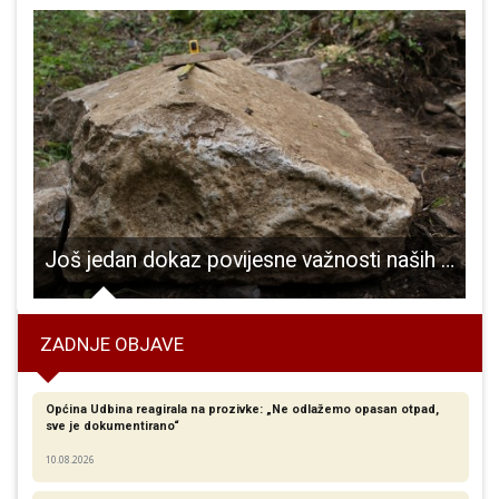
rživa uporaba pesticida u Gospiću 26.srpnja
Još jedan dokaz povijesne važnosti naših krajeva, u Brušanima pronađen kameni poklopac rimske urne!!!
ZADNJE OBJAVE
Općina Udbina reagirala na prozivke: „Ne odlažemo opasan otpad,
sve je dokumentirano“
10.08.2026