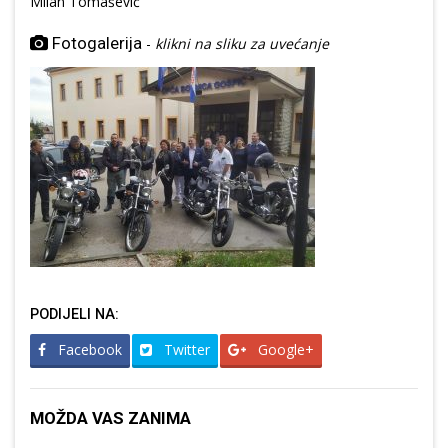
Milan Tomašević
Fotogalerija
-
klikni na sliku za uvećanje
PODIJELI NA:
Facebook
Twitter
Google+
MOŽDA VAS ZANIMA