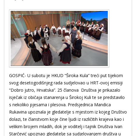
GOSPIĆ- U subotu je HKUD “Široka Kula” treći put tijekom
svog desetogodišnjeg rada sudjelovao u HRT-ovoj emisiji
“Dobro jutro, Hrvatska”. 25 članova Društva je prikazalo
isječak iz običaja stanarenja u Širokoj Kuli te se predstavilo
s nekoliko pjesama i plesova. Predsjednica Mandica
Rukavina upoznala je gledatelje s mjestom iz kojeg Društvo
dolazi, te članstvom koje čine ljudi iz različitih krajeva kao i
velikim brojem mladih, dok je voditelj i tajnik Društva Ivan
Starčević upoznao gledatelje sa sudjelovanjem društva u