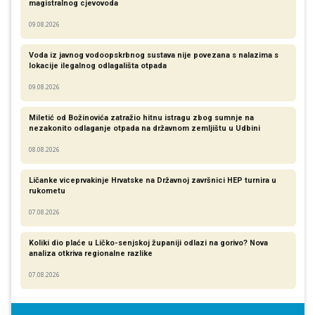
magistralnog cjevovoda
09.08.2026
Voda iz javnog vodoopskrbnog sustava nije povezana s nalazima s
lokacije ilegalnog odlagališta otpada
09.08.2026
Miletić od Božinovića zatražio hitnu istragu zbog sumnje na
nezakonito odlaganje otpada na državnom zemljištu u Udbini
08.08.2026
Ličanke viceprvakinje Hrvatske na Državnoj završnici HEP turnira u
rukometu
07.08.2026
Koliki dio plaće u Ličko-senjskoj županiji odlazi na gorivo? Nova
analiza otkriva regionalne razlike​
07.08.2026