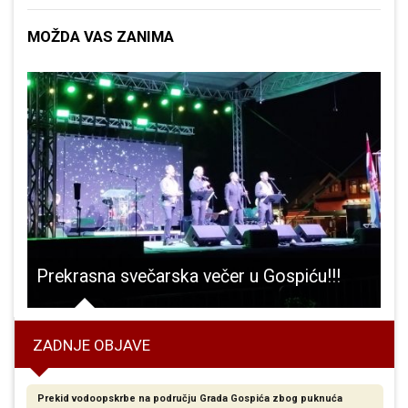
MOŽDA VAS ZANIMA
am godina ne može ostvariti svoj plan i san, ali ipak ne odustaje
Prekrasna svečarska večer u Gospiću!!!
ZADNJE OBJAVE
Prekid vodoopskrbe na području Grada Gospića zbog puknuća