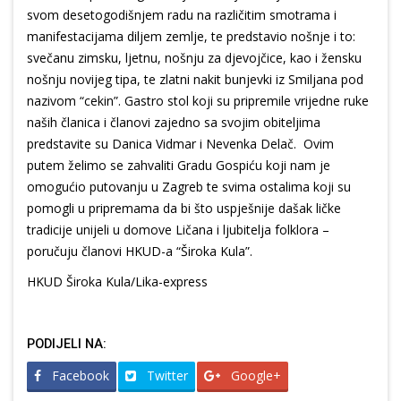
svom desetogodišnjem radu na različitim smotrama i
manifestacijama diljem zemlje, te predstavio nošnje i to:
svečanu zimsku, ljetnu, nošnju za djevojčice, kao i žensku
nošnju novijeg tipa, te zlatni nakit bunjevki iz Smiljana pod
nazivom “cekin”. Gastro stol koji su pripremile vrijedne ruke
naših članica i članovi zajedno sa svojim obiteljima
predstavite su Danica Vidmar i Nevenka Delač. Ovim
putem želimo se zahvaliti Gradu Gospiću koji nam je
omogućio putovanju u Zagreb te svima ostalima koji su
pomogli u pripremama da bi što uspješnije dašak ličke
tradicije unijeli u domove Ličana i ljubitelja folklora –
poručuju članovi HKUD-a “Široka Kula”.
HKUD Široka Kula/Lika-express
PODIJELI NA:
Facebook
Twitter
Google+