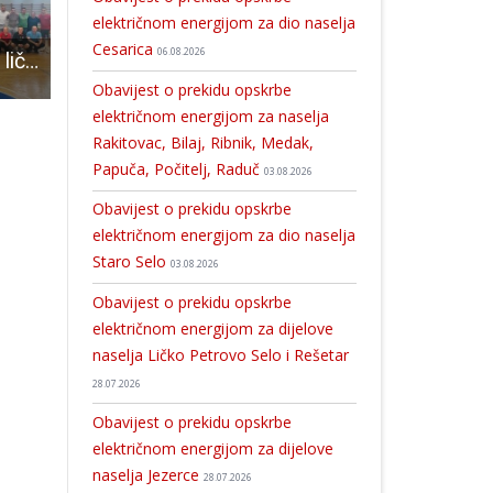
električnom energijom za dio naselja
Cesarica
06.08.2026
Policijska uprava ličko-senjska povodom Dana državnosti organizirala malonogometni turnir
BRAVO: gospićkim nogometašima još jedna pobjeda za ostanak pri vrhu ljestvice
Dragi srednjoškolci i osnovnoškolci, u subotu 17.veljače od 10 sati dođite na besplatne instrukc
Obavijest o prekidu opskrbe
električnom energijom za naselja
Rakitovac, Bilaj, Ribnik, Medak,
Papuča, Počitelj, Raduč
03.08.2026
Obavijest o prekidu opskrbe
električnom energijom za dio naselja
Staro Selo
03.08.2026
Obavijest o prekidu opskrbe
električnom energijom za dijelove
naselja Ličko Petrovo Selo i Rešetar
28.07.2026
Obavijest o prekidu opskrbe
električnom energijom za dijelove
naselja Jezerce
28.07.2026