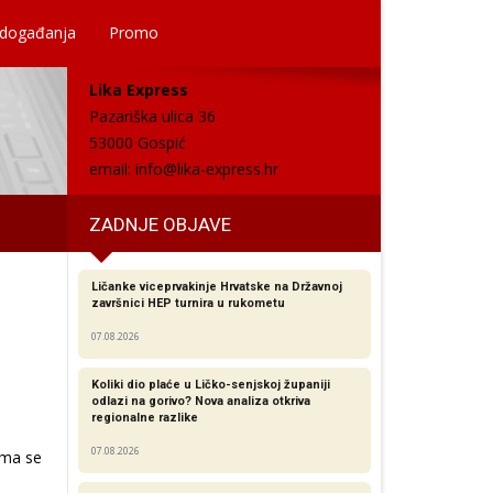
 događanja
Promo
Lika Express
Pazariška ulica 36
53000 Gospić
email:
info@lika-express.hr
ZADNJE OBJAVE
Ličanke viceprvakinje Hrvatske na Državnoj
završnici HEP turnira u rukometu
07.08.2026
Koliki dio plaće u Ličko-senjskoj županiji
odlazi na gorivo? Nova analiza otkriva
regionalne razlike​
07.08.2026
ema se