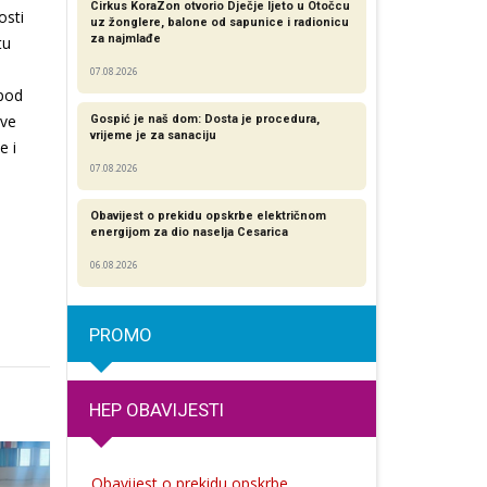
Cirkus KoraZon otvorio Dječje ljeto u Otočcu
osti
uz žonglere, balone od sapunice i radionicu
za najmlađe
tu
07.08.2026
 pod
ove
Gospić je naš dom: Dosta je procedura,
vrijeme je za sanaciju
e i
07.08.2026
Obavijest o prekidu opskrbe električnom
energijom za dio naselja Cesarica
06.08.2026
PROMO
HEP OBAVIJESTI
Obavijest o prekidu opskrbe