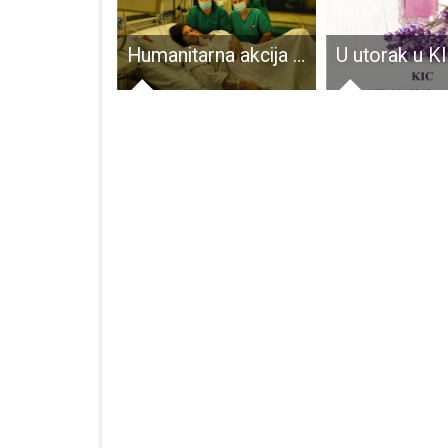
Mirko Sanković kroz “Ličke anegdote” predstavlja Liku kakva je nekad bila
Humanitarna akcija Rotary kluba Gospić „Rodi s osmjehom „