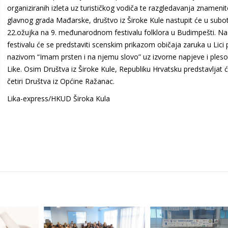
organiziranih izleta uz turističkog vodiča te razgledavanja znamenit
glavnog grada Mađarske, društvo iz Široke Kule nastupit će u subo
22.ožujka na 9. međunarodnom festivalu folklora u Budimpešti. Na
festivalu će se predstaviti scenskim prikazom običaja zaruka u Lici
nazivom “Imam prsten i na njemu slovo” uz izvorne napjeve i ples
Like. Osim Društva iz Široke Kule, Republiku Hrvatsku predstavljat ć
četiri Društva iz Općine Ražanac.
Lika-express/HKUD Široka Kula