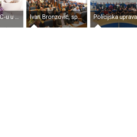
U utorak u KIC-u u Gospiću predavanje o aromaterapiji
Ivan Bronzović, spasitelj gospićkog staračkog doma