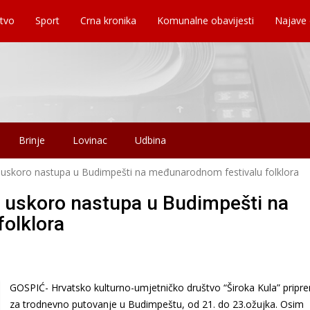
tvo
Sport
Crna kronika
Komunalne obavijesti
Najave
Brinje
Lovinac
Udbina
 uskoro nastupa u Budimpešti na međunarodnom festivalu folklora
 uskoro nastupa u Budimpešti na
olklora
GOSPIĆ- Hrvatsko kulturno-umjetničko društvo “Široka Kula” pripr
za trodnevno putovanje u Budimpeštu, od 21. do 23.ožujka. Osim