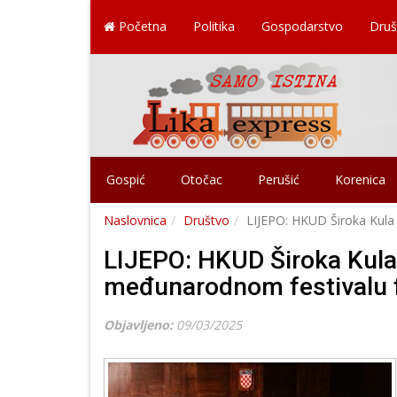
Početna
Politika
Gospodarstvo
Druš
Gospić
Otočac
Perušić
Korenica
Naslovnica
Društvo
LIJEPO: HKUD Široka Kula
LIJEPO: HKUD Široka Kula
međunarodnom festivalu f
Objavljeno:
09/03/2025