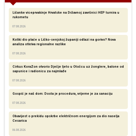
Ličanke viceprvakinje Hrvatske na Državnoj završnici HEP turnira u
rukometu
07.08.2026
Koliki dio plaće u Ličko-senjskoj županiji odlazi na gorivo? Nova
analiza otkriva regionalne razlike​
07.08.2026
Cirkus KoraZon otvorio Dječje ljeto u Otočcu uz žonglere, balone od
sapunice i radionicu za najmlađe
07.08.2026
Gospić je naš dom: Dosta je procedura, vrijeme je za sanaciju
07.08.2026
Obavijest o prekidu opskrbe električnom energijom za dio naselja
Cesarica
06.08.2026