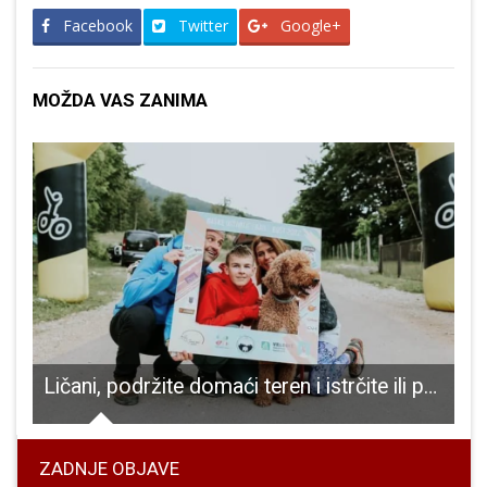
Facebook
Twitter
Google+
MOŽDA VAS ZANIMA
oljak izjavio u Senju : „HNS-ov smjer je ni lijevo ni desno, nego samo naprijed“
Ličani, podržite domaći teren i istrčite ili prohodajte BOŠT 4 You u srcu Velebita!
ZADNJE OBJAVE