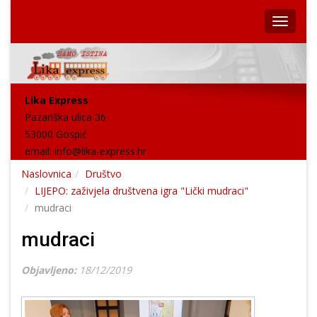
Lika Express
Pazariška ulica 36
53000 Gospić
email:
info@lika-express.hr
Naslovnica
Društvo
LIJEPO: zaživjela društvena igra "Lički mudraci"
mudraci
mudraci
Objavljeno:
18/12/2019