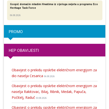
Gospić domaćin mladim Hrvatima iz cijeloga svijeta u programu Eco
Heritage Task Force
06.08.2026
PROMO
HEP OBAVIJESTI
Obavijest o prekidu opskrbe električnom energijom za
dio naselja Cesarica
06.08.2026
Obavijest o prekidu opskrbe električnom energijom za
naselja Rakitovac, Bilaj, Ribnik, Medak, Papuča,
Počitelj, Raduč
03.08.2026
Obavijest o prekidu opskrbe električnom energijom za