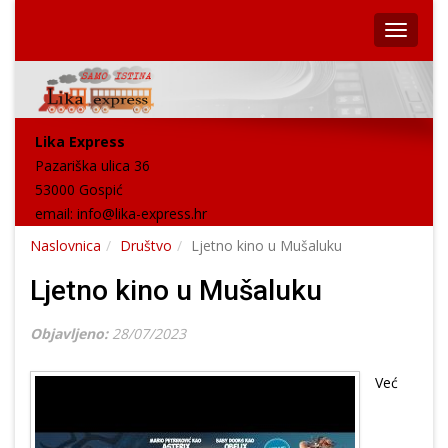
Lika Express
Pazariška ulica 36
53000 Gospić
email:
info@lika-express.hr
Naslovnica
Društvo
Ljetno kino u Mušaluku
Ljetno kino u Mušaluku
Objavljeno:
28/07/2023
Već