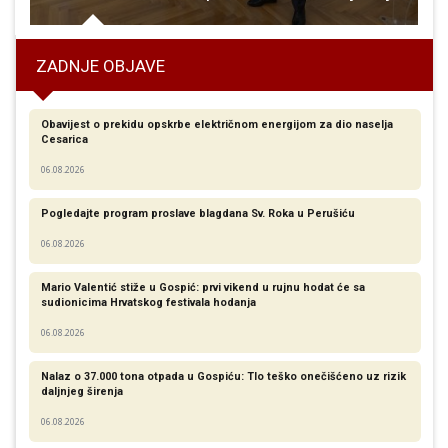
ZADNJE OBJAVE
Obavijest o prekidu opskrbe električnom energijom za dio naselja
Cesarica
06.08.2026
Pogledajte program proslave blagdana Sv. Roka u Perušiću
06.08.2026
Mario Valentić stiže u Gospić: prvi vikend u rujnu hodat će sa
sudionicima Hrvatskog festivala hodanja
06.08.2026
Nalaz o 37.000 tona otpada u Gospiću: Tlo teško onečišćeno uz rizik
daljnjeg širenja
06.08.2026