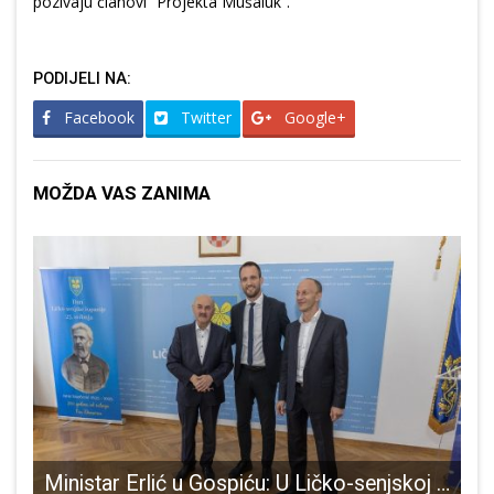
pozivaju članovi “Projekta Mušaluk”.
PODIJELI NA:
Facebook
Twitter
Google+
MOŽDA VAS ZANIMA
arnu nepogodu poplava u dijelu Perušića i Otočca
Ministar Erlić u Gospiću: U Ličko-senjskoj županiji potpisani ugovori za projekte vrijedne preko 630.000 eura