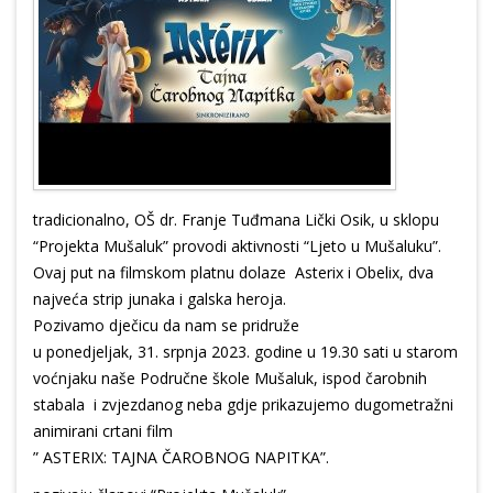
tradicionalno, OŠ dr. Franje Tuđmana Lički Osik, u sklopu
“Projekta Mušaluk” provodi aktivnosti “Ljeto u Mušaluku”.
Ovaj put na filmskom platnu dolaze Asterix i Obelix, dva
najveća strip junaka i galska heroja.
Pozivamo dječicu da nam se pridruže
u ponedjeljak, 31. srpnja 2023. godine u 19.30 sati u starom
voćnjaku naše Područne škole Mušaluk, ispod čarobnih
stabala i zvjezdanog neba gdje prikazujemo dugometražni
animirani crtani film
” ASTERIX: TAJNA ČAROBNOG NAPITKA”.