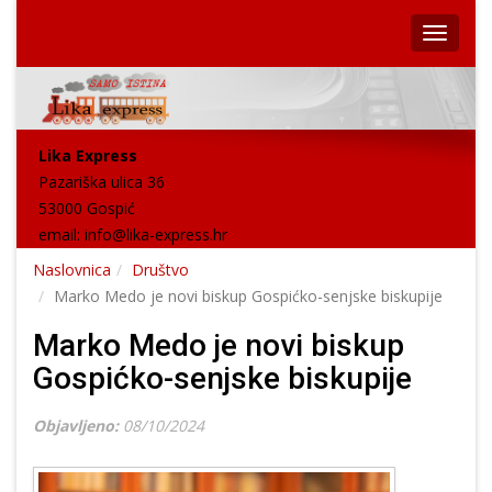
Lika Express
Pazariška ulica 36
53000 Gospić
email:
info@lika-express.hr
Naslovnica
Društvo
Marko Medo je novi biskup Gospićko-senjske biskupije
Marko Medo je novi biskup
Gospićko-senjske biskupije
Objavljeno:
08/10/2024