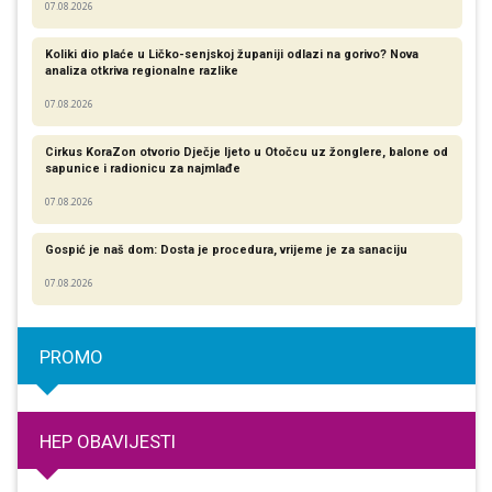
07.08.2026
Koliki dio plaće u Ličko-senjskoj županiji odlazi na gorivo? Nova
analiza otkriva regionalne razlike​
07.08.2026
Cirkus KoraZon otvorio Dječje ljeto u Otočcu uz žonglere, balone od
sapunice i radionicu za najmlađe
07.08.2026
Gospić je naš dom: Dosta je procedura, vrijeme je za sanaciju
07.08.2026
PROMO
HEP OBAVIJESTI