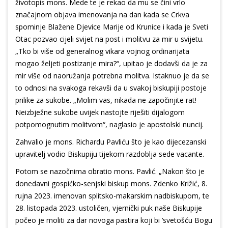
životopis mons. Mede te je rekao da mu se čini vrlo
značajnom objava imenovanja na dan kada se Crkva
spominje Blažene Djevice Marije od Krunice i kada je Sveti
Otac pozvao cijeli svijet na post i molitvu za mir u svijetu.
„Tko bi više od generalnog vikara vojnog ordinarijata
mogao željeti postizanje mira?“, upitao je dodavši da je za
mir više od naoružanja potrebna molitva. Istaknuo je da se
to odnosi na svakoga rekavši da u svakoj biskupiji postoje
prilike za sukobe. „Molim vas, nikada ne započinjite rat!
Neizbježne sukobe uvijek nastojte riješiti dijalogom
potpomognutim molitvom“, naglasio je apostolski nuncij.
Zahvalio je mons. Richardu Pavliću što je kao dijecezanski
upravitelj vodio Biskupiju tijekom razdoblja sede vacante.
Potom se nazočnima obratio mons. Pavlić. „Nakon što je
donedavni gospićko-senjski biskup mons. Zdenko Križić, 8.
rujna 2023. imenovan splitsko-makarskim nadbiskupom, te
28. listopada 2023. ustoličen, vjernički puk naše Biskupije
počeo je moliti za dar novoga pastira koji bi ‘svetošću Bogu