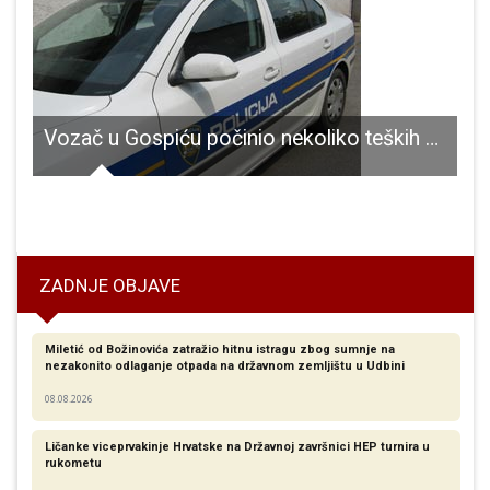
Vozač u Gospiću počinio nekoliko teških prekršaja u prometu
ZADNJE OBJAVE
Miletić od Božinovića zatražio hitnu istragu zbog sumnje na
nezakonito odlaganje otpada na državnom zemljištu u Udbini
08.08.2026
Ličanke viceprvakinje Hrvatske na Državnoj završnici HEP turnira u
rukometu