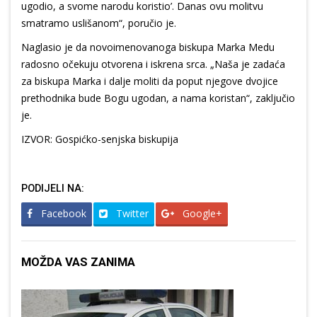
ugodio, a svome narodu koristio’. Danas ovu molitvu
smatramo uslišanom“, poručio je.
Naglasio je da novoimenovanoga biskupa Marka Medu
radosno očekuju otvorena i iskrena srca. „Naša je zadaća
za biskupa Marka i dalje moliti da poput njegove dvojice
prethodnika bude Bogu ugodan, a nama koristan“, zaključio
je.
IZVOR: Gospićko-senjska biskupija
PODIJELI NA:
Facebook
Twitter
Google+
MOŽDA VAS ZANIMA