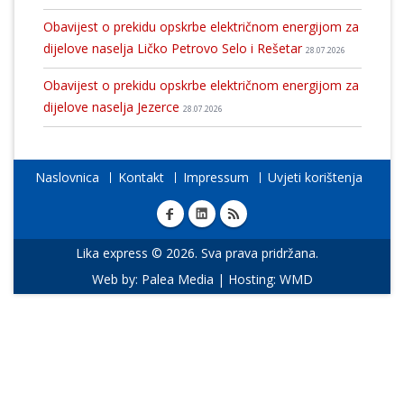
Obavijest o prekidu opskrbe električnom energijom za
dijelove naselja Ličko Petrovo Selo i Rešetar
28.07.2026
Obavijest o prekidu opskrbe električnom energijom za
dijelove naselja Jezerce
28.07.2026
Naslovnica
Kontakt
Impressum
Uvjeti korištenja
Lika express © 2026. Sva prava pridržana.
Web by:
Palea Media
| Hosting:
WMD