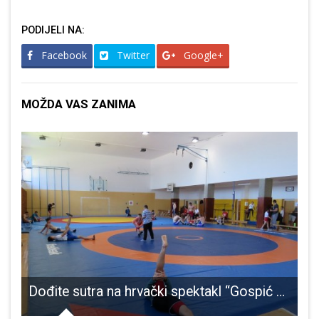
PODIJELI NA:
Facebook
Twitter
Google+
MOŽDA VAS ZANIMA
kraj sezone
Dođite sutra na hrvački spektakl “Gospić open”!
“