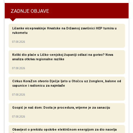
ZADNJE OBJAVE
Ličanke viceprvakinje Hrvatske na Državnoj završnici HEP turnira u
rukometu
07.08.2026
Koliki dio plaće u Ličko-senjskoj županiji odlazi na gorivo? Nova
analiza otkriva regionalne razlike​
07.08.2026
Cirkus KoraZon otvorio Dječje ljeto u Otočcu uz žonglere, balone od
sapunice i radionicu za najmlađe
07.08.2026
Gospić je naš dom: Dosta je procedura, vrijeme je za sanaciju
07.08.2026
Obavijest o prekidu opskrbe električnom energijom za dio naselja