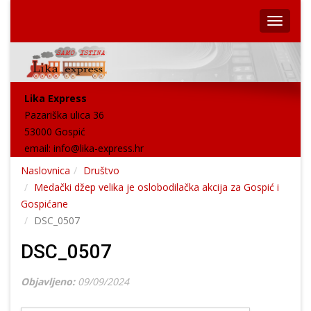
Lika Express
Pazariška ulica 36
53000 Gospić
email:
info@lika-express.hr
Naslovnica
Društvo
Medački džep velika je oslobodilačka akcija za Gospić i
Gospićane
DSC_0507
DSC_0507
Objavljeno:
09/09/2024