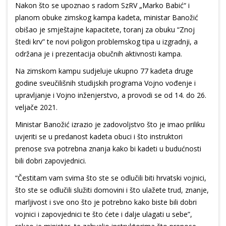
Nakon što se upoznao s radom SzRV „Marko Babić“ i
planom obuke zimskog kampa kadeta, ministar Banožić
obišao je smještajne kapacitete, toranj za obuku “Znoj
štedi krv” te novi poligon problemskog tipa u izgradnji, a
održana je i prezentacija obučnih aktivnosti kampa.
Na zimskom kampu sudjeluje ukupno 77 kadeta druge
godine sveučilišnih studijskih programa Vojno vođenje i
upravljanje i Vojno inženjerstvo, a provodi se od 14. do 26.
veljače 2021.
Ministar Banožić izrazio je zadovoljstvo što je imao priliku
uvjeriti se u predanost kadeta obuci i što instruktori
prenose sva potrebna znanja kako bi kadeti u budućnosti
bili dobri zapovjednici.
“Čestitam vam svima što ste se odlučili biti hrvatski vojnici,
što ste se odlučili služiti domovini i što ulažete trud, znanje,
marljivost i sve ono što je potrebno kako biste bili dobri
vojnici i zapovjednici te što ćete i dalje ulagati u sebe”,