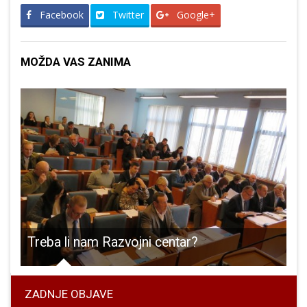
Facebook
Twitter
Google+
MOŽDA VAS ZANIMA
Petrya
Treba li nam Razvojni centar?
“
ZADNJE OBJAVE