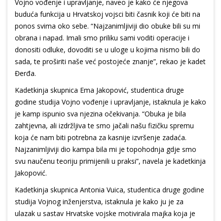
Vojno vođenje i upravljanje, naveo je kako će njegova
buduća funkcija u Hrvatskoj vojsci biti časnik koji će biti na
ponos svima oko sebe. “Najzanimljiviji dio obuke bili su mi
obrana i napad. Imali smo priliku sami voditi operacije i
donositi odluke, dovoditi se u uloge u kojima nismo bili do
sada, te proširiti naše već postojeće znanje”, rekao je kadet
Đerđa.
Kadetkinja skupnica Ema Jakopović, studentica druge
godine studija Vojno vođenje i upravljanje, istaknula je kako
je kamp ispunio sva njezina očekivanja. “Obuka je bila
zahtjevna, ali izdržljiva te smo jačali našu fizičku spremu
koja će nam biti potrebna za kasnije izvršenje zadaća.
Najzanimljiviji dio kampa bila mi je topohodnja gdje smo
svu naučenu teoriju primijenili u praksi”, navela je kadetkinja
Jakopović.
Kadetkinja skupnica Antonia Vuica, studentica druge godine
studija Vojnog inženjerstva, istaknula je kako ju je za
ulazak u sastav Hrvatske vojske motivirala majka koja je