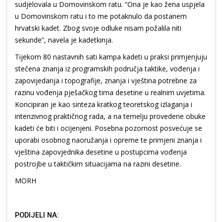
sudjelovala u Domovinskom ratu. “Ona je kao žena uspjela
u Domovinskom ratu i to me potaknulo da postanem
hrvatski kadet. Zbog svoje odluke nisam požalila niti
sekunde”, navela je kadetkinja.
Tijekom 80 nastavnih sati kampa kadeti u praksi primjenjuju
stečena znanja iz programskih područja taktike, vođenja i
zapovijedanja i topografije, znanja i vještina potrebne za
razinu vođenja pješačkog tima desetine u realnim uvjetima.
Koncipiran je kao sinteza kratkog teoretskog izlaganja i
intenzivnog praktičnog rada, a na temelju provedene obuke
kadeti će biti i ocijenjeni. Posebna pozornost posvećuje se
uporabi osobnog naoružanja i opreme te primjeni znanja i
vještina zapovjednika desetine u postupcima vođenja
postrojbe u taktičkim situacijama na razini desetine.
MORH
PODIJELI NA: