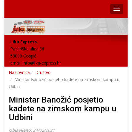
Lika Express
Pazariška ulica 36
53000 Gospić
email:
info@lika-express.hr
Naslovnica
Društvo
Ministar Banožić posjetio kadete na zimskom kampu u
Udbini
Ministar Banožić posjetio
kadete na zimskom kampu u
Udbini
Objavljeno:
24/02/2021