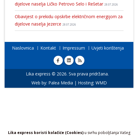
dijelove naselja Ličko Petrovo Selo i Rešetar
28.07.2026
Obavijest o prekidu opskrbe električnom energijom za
dijelove naselja Jezerce
28.07.2026
Naslovnica
Kontakt
Impressum
Uvjeti korištenja
Lika express © 2026. Sva prava pridržana.
Web by:
Palea Media
| Hosting:
WMD
Lika express koristi kolačiće (Cookies)
u svrhu poboljšanja Vašeg