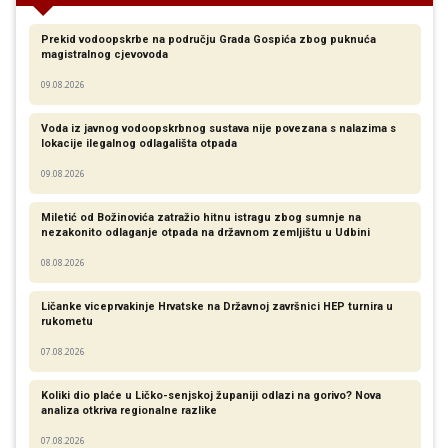
Prekid vodoopskrbe na području Grada Gospića zbog puknuća
magistralnog cjevovoda
09.08.2026
Voda iz javnog vodoopskrbnog sustava nije povezana s nalazima s
lokacije ilegalnog odlagališta otpada
09.08.2026
Miletić od Božinovića zatražio hitnu istragu zbog sumnje na
nezakonito odlaganje otpada na državnom zemljištu u Udbini
08.08.2026
Ličanke viceprvakinje Hrvatske na Državnoj završnici HEP turnira u
rukometu
07.08.2026
Koliki dio plaće u Ličko-senjskoj županiji odlazi na gorivo? Nova
analiza otkriva regionalne razlike​
07.08.2026