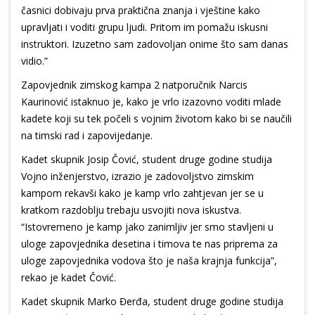
časnici dobivaju prva praktična znanja i vještine kako
upravljati i voditi grupu ljudi. Pritom im pomažu iskusni
instruktori. Izuzetno sam zadovoljan onime što sam danas
vidio.”
Zapovjednik zimskog kampa 2 natporučnik Narcis
Kaurinović istaknuo je, kako je vrlo izazovno voditi mlade
kadete koji su tek počeli s vojnim životom kako bi se naučili
na timski rad i zapovijedanje.
Kadet skupnik Josip Čović, student druge godine studija
Vojno inženjerstvo, izrazio je zadovoljstvo zimskim
kampom rekavši kako je kamp vrlo zahtjevan jer se u
kratkom razdoblju trebaju usvojiti nova iskustva.
“Istovremeno je kamp jako zanimljiv jer smo stavljeni u
uloge zapovjednika desetina i timova te nas priprema za
uloge zapovjednika vodova što je naša krajnja funkcija”,
rekao je kadet Čović.
Kadet skupnik Marko Đerđa, student druge godine studija