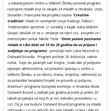
u edukacijskom centru u Velikom Žitniku provodi program
razmjene mladih koji će okupiti 24 mladih iz Hrvatske, Litve,
Slovačke i Francuske.Na projektu naziva “
Creative
tradition
” mladi će razmijeniti svoje tradicije, folklor i
tradicionalne sportove. U suradnji s kajak- kanu klubom
Gospić okušati će se u veslanje na rijeci Lici, posjetiti će i
memorijalni centar Nikole Tesle. “
Ovim putem pozivamo
mlade iz Like dobi od 15 do 25 godina da se prijave i
sudjeluju na programu
“- poručuje nam Lana Novosel iz
Outward bounda. Program počinje 29. kolovoza nakon
ručka, traje do jutarnjih sati 4.rujna. ,Svaki dan je potpuno
ispunjen aktivnostima, svi polaznici spavaju u centru u
Velikom Žitniku, a svi obroci, hrana, smještaj i aktivnosti su
za polaznike besplatni.Projekt se provodi uz potporu
Erasmus+ programa Europske komisije, a Hrvatska škola
Outward Bound u zadnjih par godina provela je preko 20
takvih projekata od koji ih je već nekoliko provedeno i u
Lici. Cilj je sve buduće Outward Bound programe za mlade
održavati u Lici te uključiti što više mladih Ličana i dati im