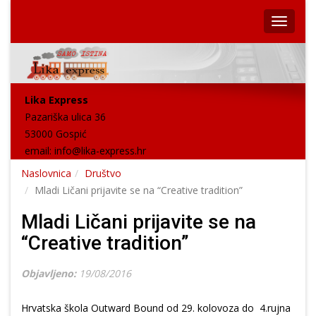
Lika Express
Pazariška ulica 36
53000 Gospić
email:
info@lika-express.hr
Naslovnica
Društvo
Mladi Ličani prijavite se na “Creative tradition”
Mladi Ličani prijavite se na
“Creative tradition”
Objavljeno:
19/08/2016
Hrvatska škola Outward Bound od 29. kolovoza do 4.rujna