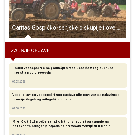
arkaška liga
Caritas Gospićko-senjske biskupije i ove godine posadio krumpir za pomoć potrebitima
ZADNJE OBJAVE
Prekid vodoopskrbe na području Grada Gospića zbog puknuća
magistralnog cjevovoda
09.08.2026
Voda iz javnog vodoopskrbnog sustava nije povezana s nalazima s
lokacije ilegalnog odlagališta otpada
09.08.2026
Miletić od Božinovića zatražio hitnu istragu zbog sumnje na
nezakonito odlaganje otpada na državnom zemljištu u Udbini