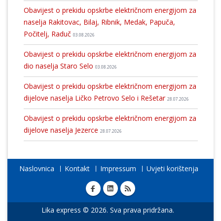
Obavijest o prekidu opskrbe električnom energijom za
naselja Rakitovac, Bilaj, Ribnik, Medak, Papuča,
Počitelj, Raduč
03.08.2026
Obavijest o prekidu opskrbe električnom energijom za
dio naselja Staro Selo
03.08.2026
Obavijest o prekidu opskrbe električnom energijom za
dijelove naselja Ličko Petrovo Selo i Rešetar
28.07.2026
Obavijest o prekidu opskrbe električnom energijom za
dijelove naselja Jezerce
28.07.2026
Naslovnica
Kontakt
Impressum
Uvjeti korištenja
Lika express © 2026. Sva prava pridržana.