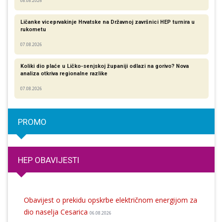
08.08.2026
Ličanke viceprvakinje Hrvatske na Državnoj završnici HEP turnira u
rukometu
07.08.2026
Koliki dio plaće u Ličko-senjskoj županiji odlazi na gorivo? Nova
analiza otkriva regionalne razlike​
07.08.2026
PROMO
HEP OBAVIJESTI
Obavijest o prekidu opskrbe električnom energijom za
dio naselja Cesarica
06.08.2026