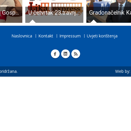
BRAVO: sjajni Gospićanin Rino Mašić odličan 11. u seniorskoj kategoriji u obaranju ruku na lijevu ruku
U četvrtak 23.travnja u središtu Gospića poremećaj u isporuci vode, neke ulice i bez vode
Naslovnica
Kontakt
Impressum
Uvjeti korištenja
 pridržana.
Web by