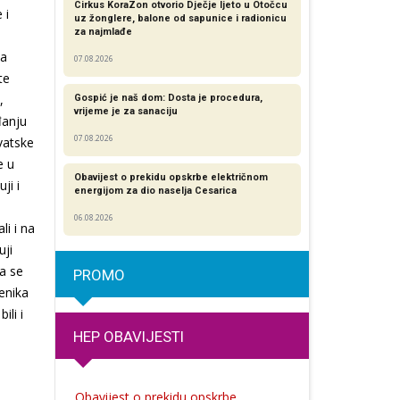
Cirkus KoraZon otvorio Dječje ljeto u Otočcu
 i
uz žonglere, balone od sapunice i radionicu
za najmlađe
ka
07.08.2026
te
,
Gospić je naš dom: Dosta je procedura,
vrijeme je za sanaciju
đanju
07.08.2026
vatske
e u
Obavijest o prekidu opskrbe električnom
ji i
energijom za dio naselja Cesarica
06.08.2026
li i na
uji
a se
PROMO
menika
ili i
HEP OBAVIJESTI
Obavijest o prekidu opskrbe