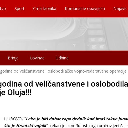
tvo
Sport
Crna kronika
Komunalne obavijesti
Najave
Brinje
Lovinac
Udbina
odina od veličanstvene i oslobodilačke vojno-redarstvene operacije O
godina od veličanstvene i oslobodil
 Oluja!!!
LJUBOVO- “
Lako je biti dobar zapovjednik kad imaš takve jun
što je Hrvatski vojnik
“- rekao je između ostaloga umirovljeni čas