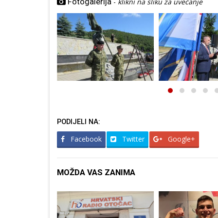
Fotogalerija
-
klikni na sliku za uvećanje
PODIJELI NA:
Facebook
Twitter
Google+
MOŽDA VAS ZANIMA