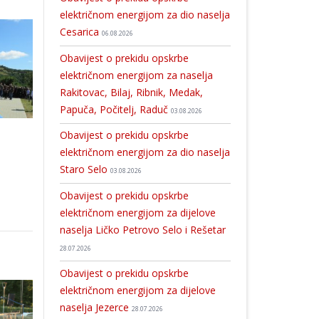
električnom energijom za dio naselja
Cesarica
06.08.2026
Obavijest o prekidu opskrbe
električnom energijom za naselja
Rakitovac, Bilaj, Ribnik, Medak,
Papuča, Počitelj, Raduč
03.08.2026
Obavijest o prekidu opskrbe
električnom energijom za dio naselja
Staro Selo
03.08.2026
Obavijest o prekidu opskrbe
električnom energijom za dijelove
naselja Ličko Petrovo Selo i Rešetar
28.07.2026
Obavijest o prekidu opskrbe
električnom energijom za dijelove
naselja Jezerce
28.07.2026