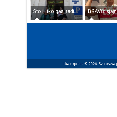
Odličan Božićni koncert združenog orkestra članova Puhačkih orkestara grada Gospića i DVD-a Ogulin
Što ili tko gasi radio Otočac???
Lika express © 2026. Sva prava