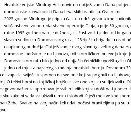
Hrvatske vojske Miodrag Hećimović na obilježavanju Dana pobjede
domovinske zahvalnosti i Dana hrvatskih branitelja. Ove mirne
2025.godine Miodragu je pripala čast da održi govor u ime sudioni
veličanstvene vojno-redarstvene operacije Oluja,a prije 30 godina, 
ratne 1995.godine imao je dužnost,ali i čast voditi jednu od brigada
slavnih sudionica Domovinskog rata, 128.riječku brigadu u osloba
okupiranog područja. Obilježavanje ovog slavnog i velikog dana Hr
domovine održano je na Ljubovu, mitskom ličkom prijevoju koje j
Domovinskom ratu bilo jedno od najjačih četničkih uporišta,ali u Olu
jedno od mjesta najvećeg stradanja hrvatskih heroja. Povodom 30
ce i zapalila svijeće u spomen na sve one koji su poginuli na Ljubovu,a
skoj. O težini borbi na toj ličkoj bojišnici sve one koji su sudjelovali u Ol
v govor važan za upoznavanje svih mladih koji su došli na Ljubovo d
atsku kako bi sada svi uživali u miru i slobodi. Riječi molitve kod spo
pan Zeba. Svatko na svoj način želi odati počast braniteljima pa su tu b
ovu.