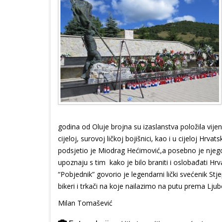
godina od Oluje brojna su izaslanstva položila vijen
cijeloj, surovoj ličkoj bojišnici, kao i u cijeloj Hrvat
podsjetio je Miodrag Hećimović,a posebno je njego
upoznaju s tim kako je bilo braniti i oslobađati Hrv
“Pobjednik” govorio je legendarni lički svećenik Stje
bikeri i trkači na koje nailazimo na putu prema Ljub
Milan Tomašević