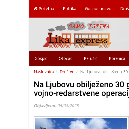
Početna
Politika
Gospodarstvo
Druš
Gospić
Otočac
Perušić
Korenica
Naslovnica
Društvo
Na Ljubovu obilježeno 30 g
Na Ljubovu obilježeno 30 
vojno-redarstvene operacije
Objavljeno:
05/08/2025