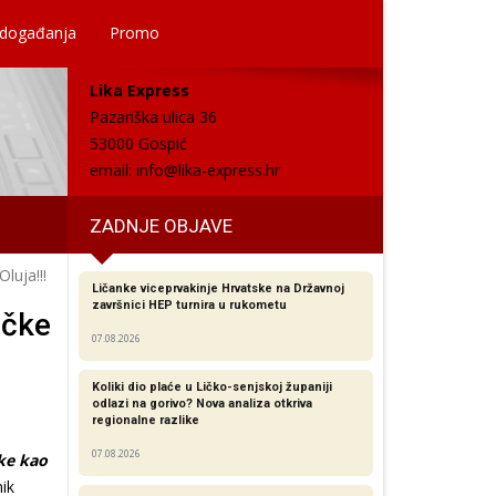
 događanja
Promo
Lika Express
Pazariška ulica 36
53000 Gospić
email:
info@lika-express.hr
ZADNJE OBJAVE
luja!!!
Ličanke viceprvakinje Hrvatske na Državnoj
završnici HEP turnira u rukometu
ačke
07.08.2026
Koliki dio plaće u Ličko-senjskoj županiji
odlazi na gorivo? Nova analiza otkriva
regionalne razlike​
07.08.2026
ake kao
nik