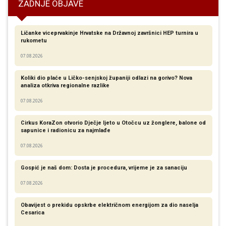
ZADNJE OBJAVE
Ličanke viceprvakinje Hrvatske na Državnoj završnici HEP turnira u
rukometu
07.08.2026
Koliki dio plaće u Ličko-senjskoj županiji odlazi na gorivo? Nova
analiza otkriva regionalne razlike​
07.08.2026
Cirkus KoraZon otvorio Dječje ljeto u Otočcu uz žonglere, balone od
sapunice i radionicu za najmlađe
07.08.2026
Gospić je naš dom: Dosta je procedura, vrijeme je za sanaciju
07.08.2026
Obavijest o prekidu opskrbe električnom energijom za dio naselja
Cesarica