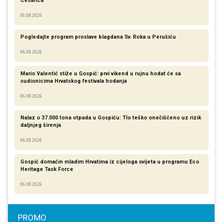
Cesarica
06.08.2026
Pogledajte program proslave blagdana Sv. Roka u Perušiću
06.08.2026
Mario Valentić stiže u Gospić: prvi vikend u rujnu hodat će sa
sudionicima Hrvatskog festivala hodanja
06.08.2026
Nalaz o 37.000 tona otpada u Gospiću: Tlo teško onečišćeno uz rizik
daljnjeg širenja
06.08.2026
Gospić domaćin mladim Hrvatima iz cijeloga svijeta u programu Eco
Heritage Task Force
06.08.2026
PROMO