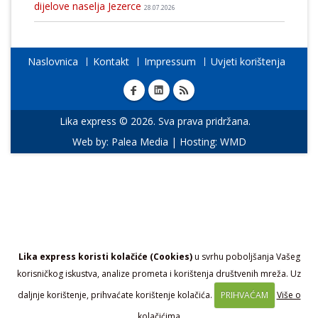
dijelove naselja Jezerce
28.07.2026
Naslovnica
Kontakt
Impressum
Uvjeti korištenja
Lika express © 2026. Sva prava pridržana.
Web by:
Palea Media
| Hosting:
WMD
Lika express koristi kolačiće (Cookies)
u svrhu poboljšanja Vašeg
korisničkog iskustva, analize prometa i korištenja društvenih mreža. Uz
daljnje korištenje, prihvaćate korištenje kolačića.
PRIHVAĆAM
Više o
kolačićima