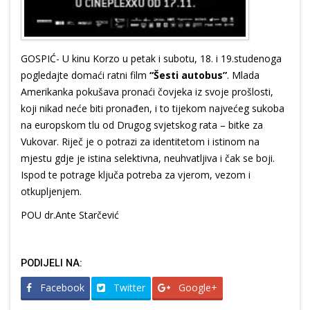
GOSPIĆ- U kinu Korzo u petak i subotu, 18. i 19.studenoga
pogledajte domaći ratni film
“Šesti autobus”
. Mlada
Amerikanka pokušava pronaći čovjeka iz svoje prošlosti,
koji nikad neće biti pronađen, i to tijekom najvećeg sukoba
na europskom tlu od Drugog svjetskog rata – bitke za
Vukovar. Riječ je o potrazi za identitetom i istinom na
mjestu gdje je istina selektivna, neuhvatljiva i čak se boji.
Ispod te potrage ključa potreba za vjerom, vezom i
otkupljenjem.
POU dr.Ante Starčević
PODIJELI NA:
Facebook
Twitter
Google+