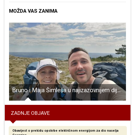
MOŽDA VAS ZANIMA
tarnog poduhvata na Via Adriatici planinare Velebitom
DOBRA VIJEST: U Gospiću na jesen tridesetak prvašića više nego lani!!!
ZADNJE OBJAVE
Obavijest o prekidu opskrbe električnom energijom za dio naselja