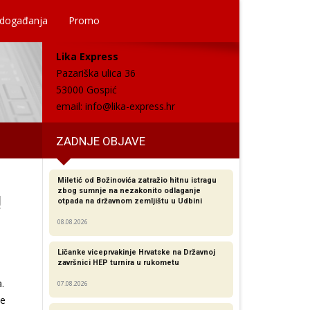
 događanja
Promo
Lika Express
Pazariška ulica 36
53000 Gospić
email:
info@lika-express.hr
ZADNJE OBJAVE
Miletić od Božinovića zatražio hitnu istragu
zbog sumnje na nezakonito odlaganje
!
otpada na državnom zemljištu u Udbini
08.08.2026
Ličanke viceprvakinje Hrvatske na Državnoj
završnici HEP turnira u rukometu
.
07.08.2026
se