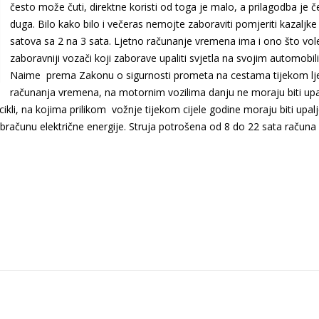
često može čuti, direktne koristi od toga je malo, a prilagodba je č
duga. Bilo kako bilo i večeras nemojte zaboraviti pomjeriti kazaljke
satova sa 2 na 3 sata. Ljetno računanje vremena ima i ono što vol
zaboravniji vozači koji zaborave upaliti svjetla na svojim automobil
Naime
prema Zakonu o sigurnosti prometa na cestama tijekom lj
računanja vremena, na motornim vozilima danju ne moraju biti up
cikli, na kojima prilikom vožnje tijekom cijele godine moraju biti upal
obračunu električne energije. Struja potrošena od 8 do 22 sata računa