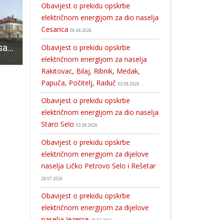
Obavijest o prekidu opskrbe
električnom energijom za dio naselja
Cesarica
06.08.2026
U Perušiću raspisan javni poziv za kupnju POS-ovih stanova
Priznanje općini Lovinac za transparentnost proračuna
Urnebesni karlovački Cabaret gostuje u Gospiću
Obavijest o prekidu opskrbe
električnom energijom za naselja
Rakitovac, Bilaj, Ribnik, Medak,
Papuča, Počitelj, Raduč
03.08.2026
Obavijest o prekidu opskrbe
električnom energijom za dio naselja
Staro Selo
03.08.2026
Obavijest o prekidu opskrbe
električnom energijom za dijelove
naselja Ličko Petrovo Selo i Rešetar
28.07.2026
Obavijest o prekidu opskrbe
električnom energijom za dijelove
naselja Jezerce