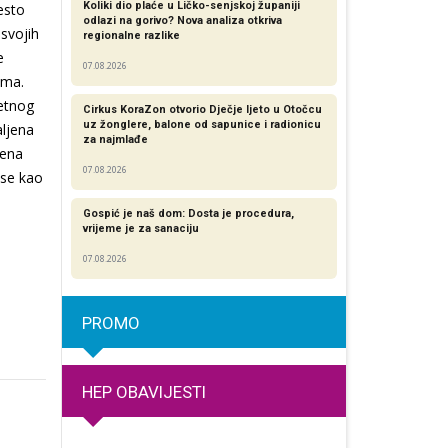
Koliki dio plaće u Ličko-senjskoj županiji
esto
odlazi na gorivo? Nova analiza otkriva
 svojih
regionalne razlike​
e
07.08.2026
ima.
etnog
Cirkus KoraZon otvorio Dječje ljeto u Otočcu
uz žonglere, balone od sapunice i radionicu
aljena
za najmlađe
jena
07.08.2026
 se kao
Gospić je naš dom: Dosta je procedura,
vrijeme je za sanaciju
07.08.2026
PROMO
HEP OBAVIJESTI