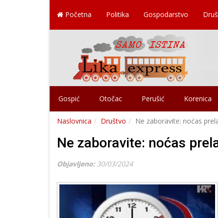
Početna
Politika
Gospodarstvo
Druš
Gospić
Otočac
Perušić
Korenica
Naslovnica
Društvo
Ne zaboravite: noćas prel
Ne zaboravite: noćas prel
Objavljeno:
30/03/2024