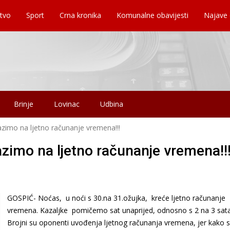
tvo
Sport
Crna kronika
Komunalne obavijesti
Najave
Brinje
Lovinac
Udbina
azimo na ljetno računanje vremena!!!
azimo na ljetno računanje vremena!!
GOSPIĆ- Noćas, u noći s 30.na 31.ožujka, kreće ljetno računanje
vremena. Kazaljke pomičemo sat unaprijed, odnosno s 2 na 3 sata
Brojni su oponenti uvođenja ljetnog računanja vremena, jer kako 