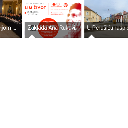
Decentralizacijom do boljih županija
Zaklada Ana Rukavina u subotu 25.studenoga na Trgu bana Jelačića u Zagrebu organizira humanitarni božićni koncert “Želim život”!