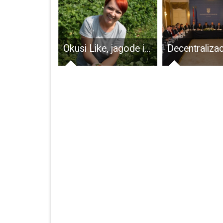
Javni natječaj Zaklade Hrvatske akademije znanosti i umjetnosti, stipendija za jednog studenta književnosti iz Ličko-senjske županije
Okusi Like, jagode iz Perušića