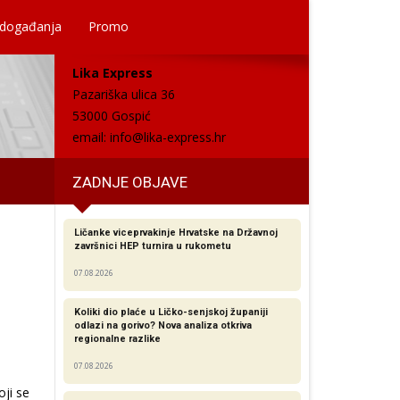
 događanja
Promo
Lika Express
Pazariška ulica 36
53000 Gospić
email:
info@lika-express.hr
ZADNJE OBJAVE
Ličanke viceprvakinje Hrvatske na Državnoj
završnici HEP turnira u rukometu
07.08.2026
Koliki dio plaće u Ličko-senjskoj županiji
odlazi na gorivo? Nova analiza otkriva
regionalne razlike​
07.08.2026
oji se