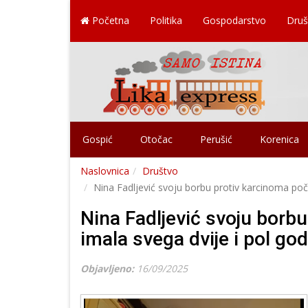
Početna
Politika
Gospodarstvo
Druš
Gospić
Otočac
Perušić
Korenica
Naslovnica
Društvo
Nina Fadljević svoju borbu protiv karcinoma počela
Nina Fadljević svoju borbu
imala svega dvije i pol godi
Objavljeno:
16/09/2025