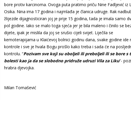
bore protiv karcinoma. Ovoga puta pratimo priču Nine Fadljević iz 
Osika. Nina ima 17 godina i najmlađa je članica udruge. Rak nadbu
žlijezde dijagnosticiran joj je prije 15 godina, tada je imala samo dvi
pol godine. Iako se malo toga sjeća jer je bila maleno i činilo se be
dijete, ipak je mislila da joj se srušio cijeli svijet. Liječila se
kemoterapijama u Klaićevoj bolnici godinu dana, svake godine ide 
kontrole i sve je hvala Bogu prošlo kako treba i sada će na posljed
kontrolu. “
Pozivam sve koji su oboljeli ili preboljeli ili se bore s
bolesti kao ja da se slobodno pridruže udruzi Vila za Liku
“- poz
hrabra djevojka.
Milan Tomašević