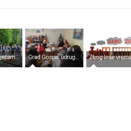
Vijencima, svijećama i molitvom odana počast “senjskim žrtvama”
Grad Gospić udrugama civilnog društva u ovoj godini dat će skoro 300,000 kuna!!!