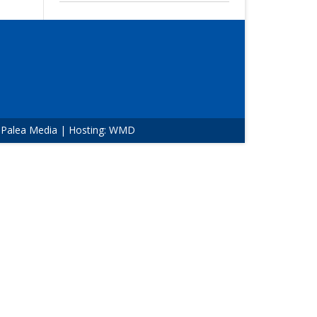
:
Palea Media
| Hosting:
WMD