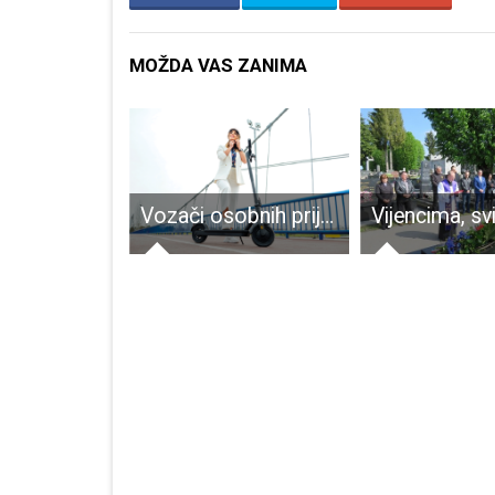
MOŽDA VAS ZANIMA
Danas su 23 novooboljele osobe od COVID-19
Vozači osobnih prijevoznih sredstava poštujte prometna pravila u cilju vlastite sigurnosti i svih ostalih sudionika u prometu