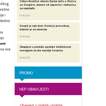
Cirkus KoraZon otvorio Dječje ljeto u Otočcu
Ličkog
uz žonglere, balone od sapunice i radionicu
za najmlađe
brežne
je i
07.08.2026
zbrižno
Gospić je naš dom: Dosta je procedura,
vrijeme je za sanaciju
na
07.08.2026
nju
 tom
Obavijest o prekidu opskrbe električnom
iva ova
energijom za dio naselja Cesarica
06.08.2026
PROMO
HEP OBAVIJESTI
Obavijest o prekidu opskrbe