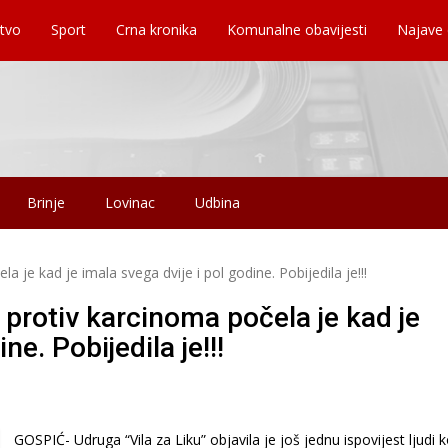
tvo
Sport
Crna kronika
Komunalne obavijesti
Najave
Brinje
Lovinac
Udbina
 je kad je imala svega dvije i pol godine. Pobijedila je!!!
 protiv karcinoma počela je kad je
ne. Pobijedila je!!!
GOSPIĆ- Udruga “Vila za Liku” objavila je još jednu ispovijest ljudi k