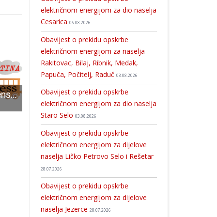
električnom energijom za dio naselja
Cesarica
06.08.2026
Obavijest o prekidu opskrbe
električnom energijom za naselja
Rakitovac, Bilaj, Ribnik, Medak,
Papuča, Počitelj, Raduč
03.08.2026
Obavijest o prekidu opskrbe
Zbog loše vremenske prognoze malonogometni turnir Coca Cola Cup odgađa se
Sjajan nastup mariborskih glazbenika u Gospiću
„Dalmatinska panceta“ i „Dalmatinska pečenica“ nova dva hrvatska proizvoda zaštićenog naziva u EU
električnom energijom za dio naselja
Staro Selo
03.08.2026
Obavijest o prekidu opskrbe
električnom energijom za dijelove
naselja Ličko Petrovo Selo i Rešetar
28.07.2026
Obavijest o prekidu opskrbe
električnom energijom za dijelove
naselja Jezerce
28.07.2026