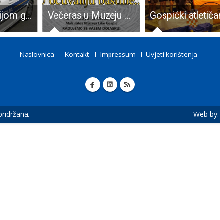
Brzom reakcijom gospićke policije uhvaćeni kradljivci
Večeras u Muzeju Like otvorenje izložbe “U očuvanju baštine”
Naslovnica
Kontakt
Impressum
Uvjeti korištenja
 pridržana.
Web by