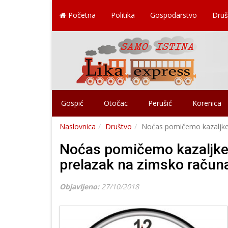
Početna
Politika
Gospodarstvo
Druš
Gospić
Otočac
Perušić
Korenica
Naslovnica
Društvo
Noćas pomičemo kazaljke j
Noćas pomičemo kazaljke j
prelazak na zimsko račun
Objavljeno:
27/10/2018