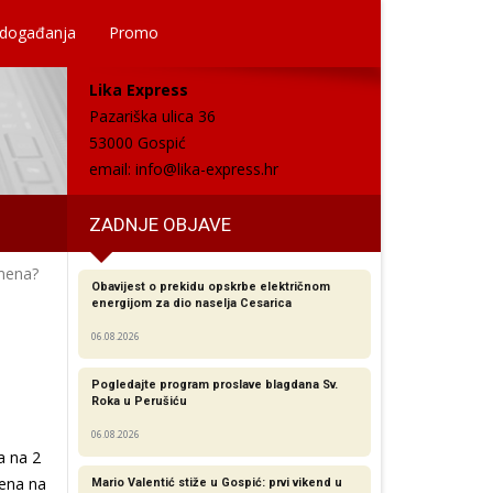
 događanja
Promo
Lika Express
Pazariška ulica 36
53000 Gospić
email:
info@lika-express.hr
ZADNJE OBJAVE
emena?
Obavijest o prekidu opskrbe električnom
energijom za dio naselja Cesarica
06.08.2026
Pogledajte program proslave blagdana Sv.
Roka u Perušiću
06.08.2026
a na 2
ena na
Mario Valentić stiže u Gospić: prvi vikend u