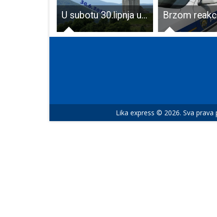
Djevojčice U14 RK Gospić trenutno su četvrte na ljestvici prve rukometne lige zapad
U subotu 30.lipnja uživajte u jedinstvenoj utrci Brinje trail!!!
Lika express © 2026. Sva prava