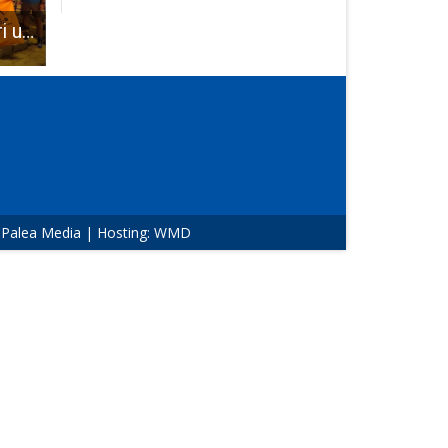
Gospićki atletičari u nedjelju nastupaju na prvenstvu Hrvatske i Balkana u polumaratonu
Na području PU ličko-senjske u proteklih nekoliko dana zabilježene su tri prijetnje smrću
NK Gospić 91 na odličnom trećem mjestu u četvrtoj ligi, u županijskoj nogometnoj ligi igrano 6.kolo
:
Palea Media
| Hosting:
WMD