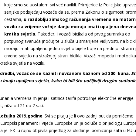
koje smo se uostalom svi već navikli. Primjerice iz Policijske uprave
senjske podsjećaju vozače da se, prema Zakonu o sigurnosti pro
cestama,
u razdoblju zimskog računanja vremena na motor
vozilu za vrijeme vožnje danju moraju imati upaljena dnevna 
kratka svjetla.
Također, i vozači bicikala od prvog sumraka do
potpunog svanuća (noću) te u slučaju smanjene vidljivosti, na bicik
moraju imati upaljeno jedno svjetlo bijele boje na prednjoj strani i
crveno svjetlo na stražnjoj strani bicikla. Vozači mopeda i motocika
ratka svjetla na vozilu.
odredbi, vozač će se kazniti novčanom kaznom od 300 kuna.
St
imaju upaljena svjetla, kako bi bili što uočljiviji drugim sudioni
nanja vremena mijenja i satnica tarifa potrošnje električne energije.
, niža od 21 do 7 sati.
.ožujka 2019.godine
. Svi se pitaju je li ovo zadnji put da pomičemo
Europski parlament i Vijeće Europske unije odluče o prijedlogu Europ
 je EK u rujnu objavila prijedlog za ukidanje pomicanja sata u EU u