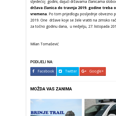
sljedećoj godini, dajući državama članicama slobodu
država članica do travnja 2019. godine treba od
vremena
. Po tom prijedlogu posljednje obvezno p
2019. One države koje se žele vratiti na zimsko ra
za točno godinu dana, u nedjelju, 27. listopada 20
Milan Tomašević
PODIJELI NA:
Facebook
Twitter
Google+
MOŽDA VAS ZANIMA