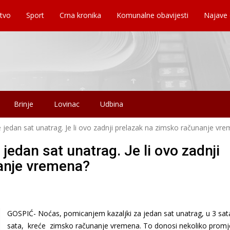
tvo
Sport
Crna kronika
Komunalne obavijesti
Najave
Brinje
Lovinac
Udbina
edan sat unatrag. Je li ovo zadnji prelazak na zimsko računanje vr
edan sat unatrag. Je li ovo zadnji
anje vremena?
GOSPIĆ- Noćas, pomicanjem kazaljki za jedan sat unatrag, u 3 sat
sata, kreće zimsko računanje vremena. To donosi nekoliko promj