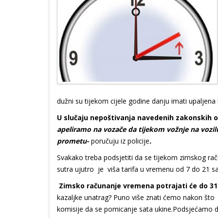
dužni su tijekom cijele godine danju imati upaljena k
U slučaju nepoštivanja navedenih zakonskih 
apeliramo na vozače da tijekom vožnje na vozilu 
prometu-
poručuju iz policije
.
Svakako treba podsjetiti da se tijekom zimskog raču
sutra ujutro je viša tarifa u vremenu od 7 do 21 sat
Zimsko računanje vremena potrajati će do 31
kazaljke unatrag? Puno više znati ćemo nakon što 
komisije da se pomicanje sata ukine.Podsjećamo da