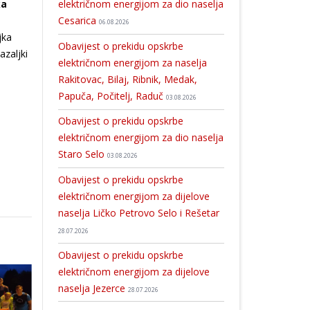
ka
električnom energijom za dio naselja
Cesarica
06.08.2026
jka
Obavijest o prekidu opskrbe
azaljki
električnom energijom za naselja
Rakitovac, Bilaj, Ribnik, Medak,
Papuča, Počitelj, Raduč
03.08.2026
Obavijest o prekidu opskrbe
električnom energijom za dio naselja
Staro Selo
03.08.2026
Obavijest o prekidu opskrbe
električnom energijom za dijelove
naselja Ličko Petrovo Selo i Rešetar
28.07.2026
Obavijest o prekidu opskrbe
električnom energijom za dijelove
naselja Jezerce
28.07.2026