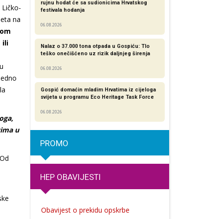
rujnu hodat će sa sudionicima Hrvatskog
 Ličko-
festivala hodanja
meta na
06.08.2026
nom
ili
Nalaz o 37.000 tona otpada u Gospiću: Tlo
teško onečišćeno uz rizik daljnjeg širenja
lu
06.08.2026
 jedno
la
Gospić domaćin mladim Hrvatima iz cijeloga
svijeta u programu Eco Heritage Task Force
06.08.2026
oga,
cima u
PROMO
 Od
HEP OBAVIJESTI
ske
Obavijest o prekidu opskrbe