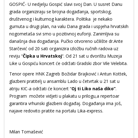
GOSPIĆ- U nedjelju Gospić slavi svoj Dan. U susret Danu
grada organiziraju se brojna događanja, sportskog,
društvenog i kulturnog karaktera. Politika je nekako
gurnuta u drugi plan, na valu Dana grada i uspjeha hrvatskih
nogometaša svi smo u pozitivnoj euforiji. Zanimljiva su
današnja dva događanja. Pučko otvoreno učilište dr.Ante
Starčević od 20 sati organizira izložbu ručnih radova uz
reviju “
Čipka u Hrvatskoj
“. Od 21 sat u dvorištu Muzeja
Like u Gospiću koncert će održati Gradski zbor Vile Velebita.
Tenor opere HNK Zagreb Božidar Brajković i Antun Kottek,
glazbeni pratitelj u ansamblu Lado u četvrtak u 21 sat u
atriju KIC-a održati će koncert “
Oj ti Liko naša diko”
.
Program možete vidjeti u plakatu u prilogu,a repertoar
garantira vrhunski glazbeni događaj. Događanja ima još,
najave redovito pratite na portalu Lika-express.
Milan Tomašević