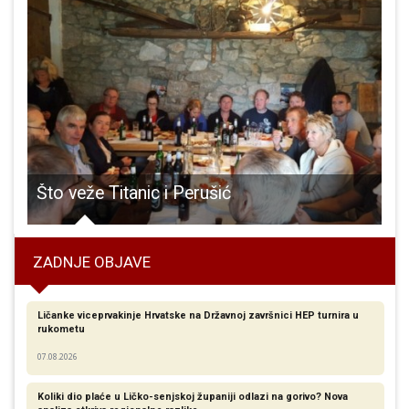
pisa 2021. u županiji je 8,034 stanovnika manje
Što veže Titanic i Perušić
ZADNJE OBJAVE
Ličanke viceprvakinje Hrvatske na Državnoj završnici HEP turnira u
rukometu
07.08.2026
Koliki dio plaće u Ličko-senjskoj županiji odlazi na gorivo? Nova