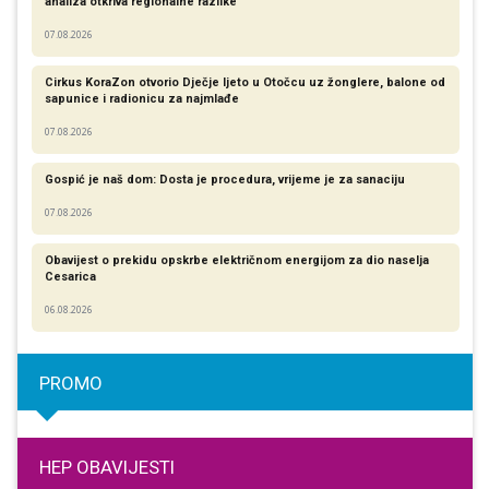
analiza otkriva regionalne razlike​
07.08.2026
Cirkus KoraZon otvorio Dječje ljeto u Otočcu uz žonglere, balone od
sapunice i radionicu za najmlađe
07.08.2026
Gospić je naš dom: Dosta je procedura, vrijeme je za sanaciju
07.08.2026
Obavijest o prekidu opskrbe električnom energijom za dio naselja
Cesarica
06.08.2026
PROMO
HEP OBAVIJESTI