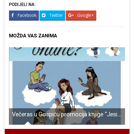
PODIJELI NA:
Facebook
Twitter
Google+
MOŽDA VAS ZANIMA
lozofski
Večeras u Gospiću promocija knjige “Jesi online”?