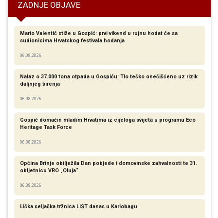
ZADNJE OBJAVE
Mario Valentić stiže u Gospić: prvi vikend u rujnu hodat će sa
sudionicima Hrvatskog festivala hodanja
06.08.2026
Nalaz o 37.000 tona otpada u Gospiću: Tlo teško onečišćeno uz rizik
daljnjeg širenja
06.08.2026
Gospić domaćin mladim Hrvatima iz cijeloga svijeta u programu Eco
Heritage Task Force
06.08.2026
Općina Brinje obilježila Dan pobjede i domovinske zahvalnosti te 31.
obljetnicu VRO „Oluja“
06.08.2026
Lička seljačka tržnica LiST danas u Karlobagu