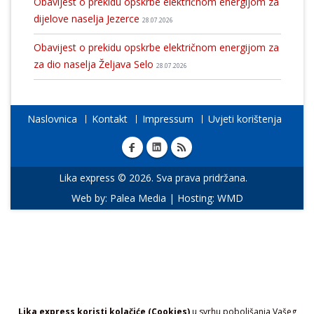
Obavijest o prekidu opskrbe električnom energijom za
dijelove naselja Jezerce
28.07.2026
Obavijest o prekidu opskrbe električnom energijom za
za dio naselja Željava Selo
28.07.2026
Naslovnica
Kontakt
Impressum
Uvjeti korištenja
Lika express © 2026. Sva prava pridržana.
Web by:
Palea Media
| Hosting:
WMD
Lika express koristi kolačiće (Cookies)
u svrhu poboljšanja Vašeg