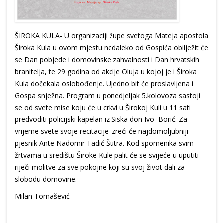
ŠIROKA KULA- U organizaciji župe svetoga Mateja apostola
Široka Kula u ovom mjestu nedaleko od Gospića obilježit će
se Dan pobjede i domovinske zahvalnosti i Dan hrvatskih
branitelja, te 29 godina od akcije Oluja u kojoj je i Široka
Kula dočekala oslobođenje. Ujedno bit će proslavljena i
Gospa snježna. Program u ponedjeljak 5.kolovoza sastoji
se od svete mise koju će u crkvi u Širokoj Kuli u 11 sati
predvoditi policijski kapelan iz Siska don Ivo Borić. Za
vrijeme svete svoje recitacije izreći će najdomoljubniji
pjesnik Ante Nadomir Tadić Šutra. Kod spomenika svim
žrtvama u središtu Široke Kule palit će se svijeće u uputiti
riječi molitve za sve pokojne koji su svoj život dali za
slobodu domovine.
Milan Tomašević