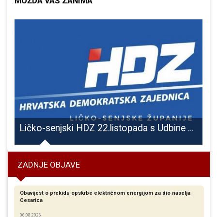
MOŽDA VAS ZANIMA
lnice Gospić i darovao igračke i slatkiše
Ličko-senjski HDZ 22.listopada s Udbine kreće u predsjedničku kampanju
ZADNJE OBJAVE
Obavijest o prekidu opskrbe električnom energijom za dio naselja
Cesarica
06.08.2026