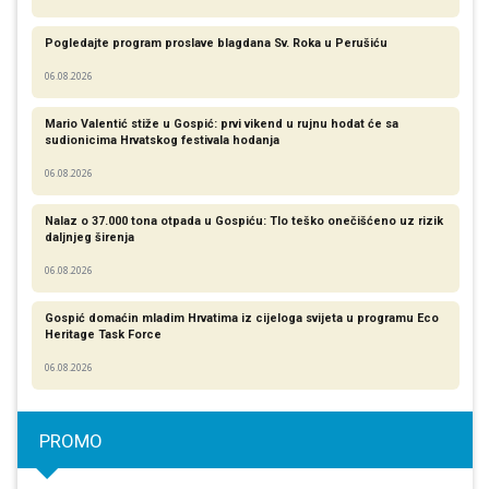
Pogledajte program proslave blagdana Sv. Roka u Perušiću
06.08.2026
Mario Valentić stiže u Gospić: prvi vikend u rujnu hodat će sa
sudionicima Hrvatskog festivala hodanja
06.08.2026
Nalaz o 37.000 tona otpada u Gospiću: Tlo teško onečišćeno uz rizik
daljnjeg širenja
06.08.2026
Gospić domaćin mladim Hrvatima iz cijeloga svijeta u programu Eco
Heritage Task Force
06.08.2026
PROMO