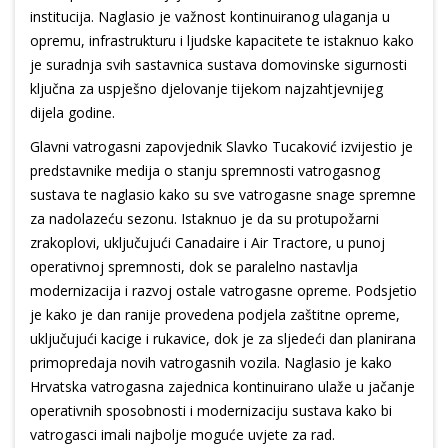
institucija. Naglasio je važnost kontinuiranog ulaganja u
opremu, infrastrukturu i ljudske kapacitete te istaknuo kako
je suradnja svih sastavnica sustava domovinske sigurnosti
ključna za uspješno djelovanje tijekom najzahtjevnijeg
dijela godine.
Glavni vatrogasni zapovjednik Slavko Tucaković izvijestio je
predstavnike medija o stanju spremnosti vatrogasnog
sustava te naglasio kako su sve vatrogasne snage spremne
za nadolazeću sezonu. Istaknuo je da su protupožarni
zrakoplovi, uključujući Canadaire i Air Tractore, u punoj
operativnoj spremnosti, dok se paralelno nastavlja
modernizacija i razvoj ostale vatrogasne opreme. Podsjetio
je kako je dan ranije provedena podjela zaštitne opreme,
uključujući kacige i rukavice, dok je za sljedeći dan planirana
primopredaja novih vatrogasnih vozila. Naglasio je kako
Hrvatska vatrogasna zajednica kontinuirano ulaže u jačanje
operativnih sposobnosti i modernizaciju sustava kako bi
vatrogasci imali najbolje moguće uvjete za rad.