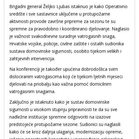
Brigadni general Željko Ljubas istaknuo je kako Operativno
središte i sve sastavnice uključene u protupožarne
aktivnosti provode završne pripreme za sezonu te su
spremne za pravodobno i koordinirano djelovanje. Naglasio
je važnost svakodnevne suradnje vatrogasnih snaga,
Hrvatske vojske, policije, civilne zaštite i ostalih sudionika
sustava domovinske sigurnosti, osobito tijekom velikih i
zahtjevnih intervencija.
Na konferenciji je također upućena dobrodošlica svim
dislociranim vatrogascima koji će tijekom ljetnih mjeseci
djelovati na priobalju kao važna pomoć domicilnim
vatrogasnim snagama.
Zaključno je istaknuto kako je sustav domovinske
sigurnosti u visokom stupnju pripravnosti te da su sve
nadležne institucije spremne odgovoriti na izazove
predstojeće protupožarne sezone. Sudionici su naglasili
kako će se kroz daljnja ulaganja, modernizaciju opreme,