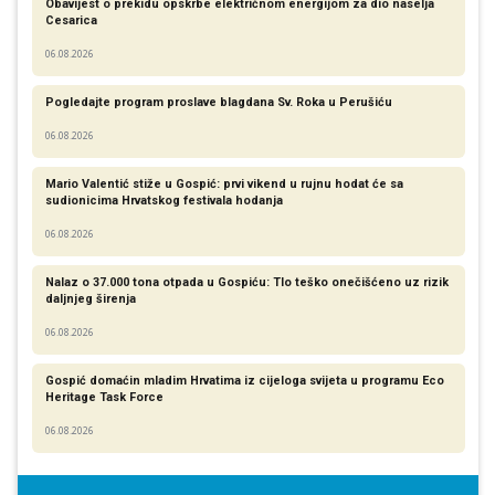
Obavijest o prekidu opskrbe električnom energijom za dio naselja
Cesarica
06.08.2026
Pogledajte program proslave blagdana Sv. Roka u Perušiću
06.08.2026
Mario Valentić stiže u Gospić: prvi vikend u rujnu hodat će sa
sudionicima Hrvatskog festivala hodanja
06.08.2026
Nalaz o 37.000 tona otpada u Gospiću: Tlo teško onečišćeno uz rizik
daljnjeg širenja
06.08.2026
Gospić domaćin mladim Hrvatima iz cijeloga svijeta u programu Eco
Heritage Task Force
06.08.2026