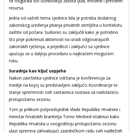
se osigurala što učinkovitija zaštita ljudi, imovine i prirodnih
resursa.
Jedna od važnih tema sjednice bila je potreba dodatnog
zakonskog uređenja pitanja privatnih zemljišta u kontekstu
zaštite od požara. Sudionici su zaključili kako je potrebno
što prije pokrenuti aktivnosti na izradi odgovarajućih
zakonskih rješenja, a prijedlozi i zaključci sa sjednice
upućuju se u daljnju proceduru u najkraćem mogućem
roku.
Suradnja kao ključ uspjeha
Nakon završetka sjednice održana je konferencija za
medije na kojoj su predstavljeni zaključci Koordinacije te
stanje spremnosti svih sastavnica sustava za nadolazeću
protupožarnu sezonu.
Tom je prilikom potpredsjednik Vlade Republike Hrvatske i
ministar hrvatskih branitelja Tomo Medved istaknuo kako
Republika Hrvatska u ovogodišnju protupožarnu sezonu
ulazi spremna zahvaljujući zajedničkom radu svih nadležnih