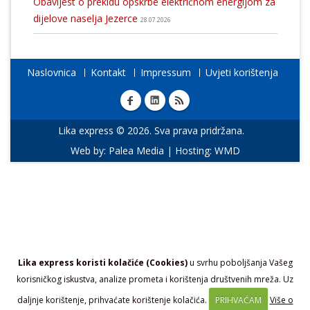
Obavijest o prekidu opskrbe električnom energijom za
dijelove naselja Jezerce
28.07.2026
Naslovnica
Kontakt
Impressum
Uvjeti korištenja
Lika express © 2026. Sva prava pridržana.
Web by:
Palea Media
| Hosting:
WMD
Lika express koristi kolačiće (Cookies)
u svrhu poboljšanja Vašeg
korisničkog iskustva, analize prometa i korištenja društvenih mreža. Uz
daljnje korištenje, prihvaćate korištenje kolačića.
PRIHVAĆAM
Više o