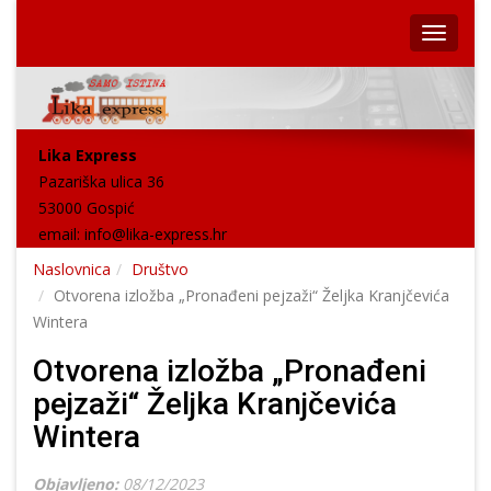
Lika Express
Pazariška ulica 36
53000 Gospić
email:
info@lika-express.hr
Naslovnica
Društvo
Otvorena izložba „Pronađeni pejzaži“ Željka Kranjčevića
Wintera
Otvorena izložba „Pronađeni
pejzaži“ Željka Kranjčevića
Wintera
Objavljeno:
08/12/2023