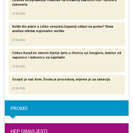
Ličanke viceprvakinje Hrvatske na Državnoj završnici HEP turnira u
rukometu
07.08.2026
Koliki dio plaće u Ličko-senjskoj županiji odlazi na gorivo? Nova
analiza otkriva regionalne razlike​
07.08.2026
Cirkus KoraZon otvorio Dječje ljeto u Otočcu uz žonglere, balone od
sapunice i radionicu za najmlađe
07.08.2026
Gospić je naš dom: Dosta je procedura, vrijeme je za sanaciju
07.08.2026
PROMO
HEP OBAVIJESTI