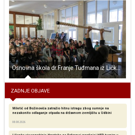
okreta u Brinju
Osnovna škola dr.Franje Tuđmana iz Ličkog osika dio projekta Zagrebačke filharmonije. Mali Osičani oduševljeni zvukom koji proizvode i instrumenti koji to i nisu!!!
ZADNJE OBJAVE
Miletić od Božinovića zatražio hitnu istragu zbog sumnje na
nezakonito odlaganje otpada na državnom zemljištu u Udbini
08.08.2026