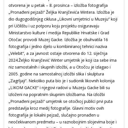
otvorena je u petak – 8. prosinca – izložba fotografija
„Pronađeni pejzaži“ Željka Kranjčevića Wintera. Izložba je
dio dugogodišnjeg ciklusa „Likovni umjetnici u Muzeju“ koji
pri Učilištu i uz potporu koju projektu osiguravaju
Ministarstvo kulture i medija Republike Hrvatske i Grad
Otočac provodi Muzej Gacke. Izložba je obuhvatila 16
fotografija i jedno djelo u kombiniranoj tehnici naziva
„Velebit“, a za javnost ostaje otvorena do 12. siječnja
2024.Željko Kranjčević Winter umjetnik je koji iza sebe ima
niz samostalnih i skupnih izložbi, a u Otočcu je izlagao i
2005. godine na samostalnoj izložbi slika i skulptura
„Zagrljaji“. Nekoliko puta bio je i sudionik likovnih kolonija
„LIKOM GACKE“ i njegovi radovi u Muzeju Gacke bili su
izloženi na popratnim skupnim izložbama. Na izložbi
„Pronađeni pejzaži“ umjetnik se otočkoj publici prvi puta
predstavlja kroz medij fotografije. Glavni motiv ovih
fotografija je lokalni pejzaž, slučajno pronađen u
neočekivanom predmetu – u raznobojnim slojevima boje i