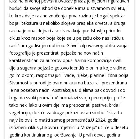
laka na drvenoj površini.Ovakav prikaz je dijelom figurativan
budući da svoje ishodište donekle ima u stvarnom svijetu, i
to kroz dvije razine značenja: prva razina je bogat spektar
boja i tekstura u nekoliko slojeva presjeka drveta, a druga
razina je ona idejna i asocirana koja predstavlja prirodni
ciklus kroz raspon boja koje se u pejzažu oko nas ističu u
različitim godišnjim dobima. Glavni cilj ovakvog oblikovanja
fotografija je prezentirati pejzaže na nov način
karakterističan za autorov opus. Sama kompozicija ovih
djela sugerira pejzaže gotovo identične onima koje vidimo
golim okom, raspoznajući livade, rijeke, planine i žitna polja.
Stvarnost u prirodi je ovim prikazima baza, ali prezentirana
je na poseban način. Apstrakcija u djelima pak dovodi i do
toga da svaki promatrač pronalazi svoju percepciju, pa će
tako neki lako u ovim djelima prepoznati pastrve, brda i
vegetaciju, dok će za druge prikazi ostati simbolički, a to
najviše ovisi o mašti samog promatrača.U 2024. godini
izložbeni ciklus „Likovni umjetnici u Muzeju“ ući će u desetu
godinu kontinuiranog održavanja. U prvih devet godina