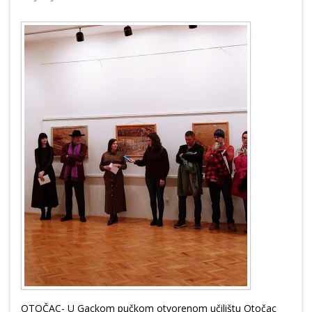
OTOČAC- U Gackom pučkom otvorenom učilištu Otočac