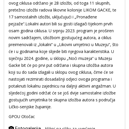
ovog ciklusa održano je 28 izložbi, od toga 11 skupnih,
pretežno izložbi radova likovne kolonije LIKOM GACKE, te
17 samostalnih izložbi, uključujući i „Pronađene
pejzaže“.Lokalni autori bili su gosti izlagači tijekom prvih
osam godina ciklusa. U srpnju 2023. program je proširen
novim sadržajem, izložbom gostujućeg autora, a ciklus
preimenovali iz „lokalni“ u „Likovni umjetnici u Muzeju“, što
će i u godinama koje slijede biti njegova karakteristika. U
siječnju 2024. godine, u sklopu „Noći muzeja“ u Muzeju
Gacke bit će po prvi put održana i skupna izložba autora
koji su do sada izlagali u sklopu ovog ciklusa, čime će se
nastojati rezimirati dosadašnji odjeci ovoga programa i
potaknuti lokalnu zajednicu na daljnji aktivni angažman. U
sljedećoj godini održat će se još dvije samostalne izložbe
gostujućih umjetnika te skupna izložba autora s područja
Ličko-senjske županije.
GPOU Otočac
Fotogalerija
-
klikni na sliku za uvećanje