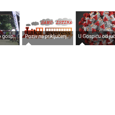
Dobar nastup gospićkih atletičara
Poziv na priključenje na sustav javne odvodnje otpadnih voda