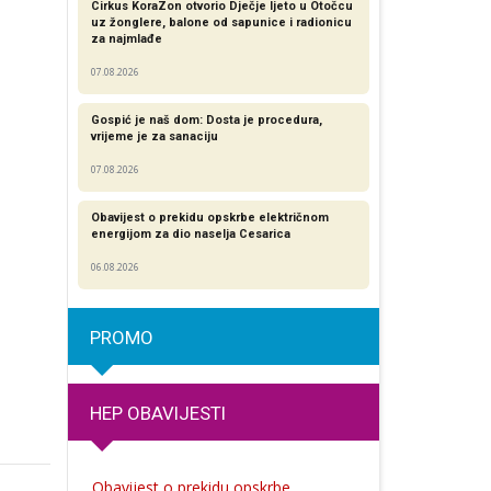
Cirkus KoraZon otvorio Dječje ljeto u Otočcu
uz žonglere, balone od sapunice i radionicu
za najmlađe
07.08.2026
Gospić je naš dom: Dosta je procedura,
vrijeme je za sanaciju
07.08.2026
Obavijest o prekidu opskrbe električnom
energijom za dio naselja Cesarica
06.08.2026
PROMO
HEP OBAVIJESTI
Obavijest o prekidu opskrbe