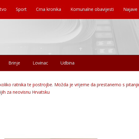
tvo
Sport
Crna kronika
Komunalne obavijesti
Najave
Brinje
Lovinac
Udbina
koliko ratnika te postrojbe. Možda je vrijeme da prestanemo s pitanj
ijih za neovisnu Hrvatsku