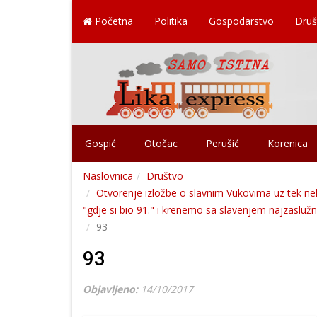
Početna
Politika
Gospodarstvo
Druš
Gospić
Otočac
Perušić
Korenica
Naslovnica
Društvo
Otvorenje izložbe o slavnim Vukovima uz tek ne
"gdje si bio 91." i krenemo sa slavenjem najzaslužn
93
93
Objavljeno:
14/10/2017