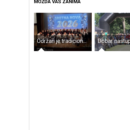
MOŽDA VAS ZANIMA
U Harvesteru u subotu odličan rock and roll uz The Pulse Original!!!
Održan je tradicionalni novogodišnji koncert Tamburaškog orkestra GPOU Otočac