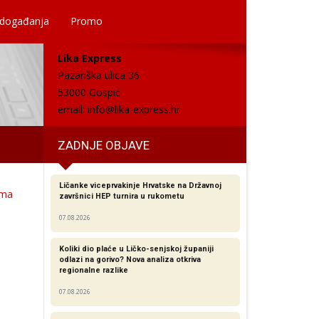
 događanja
Promo
Lika Express
Pazariška ulica 36
53000 Gospić
email:
info@lika-express.hr
ZADNJE OBJAVE
Ličanke viceprvakinje Hrvatske na Državnoj
ima
završnici HEP turnira u rukometu
07.08.2026
Koliki dio plaće u Ličko-senjskoj županiji
odlazi na gorivo? Nova analiza otkriva
regionalne razlike​
07.08.2026