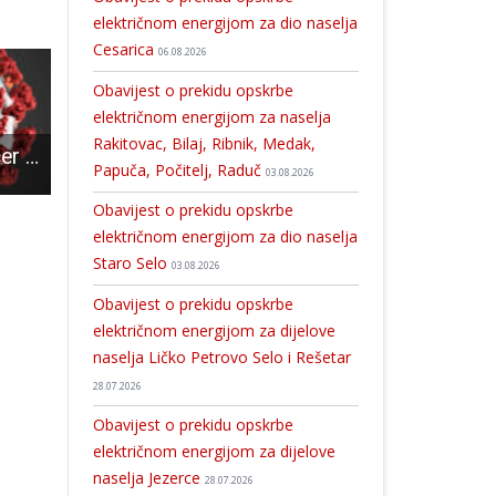
električnom energijom za dio naselja
Cesarica
06.08.2026
Obavijest o prekidu opskrbe
električnom energijom za naselja
Rakitovac, Bilaj, Ribnik, Medak,
U Gospiću od jučer 13 novooboljelih od COVID-19
Na životnom primjeru najbolje se uči. Bivši narkoman pojašnjava gospićkim gimnazijalcima kako drogi reći ne
Braća Milan i Tomislav Premuž dominiraju gospićkim tenisom
Papuča, Počitelj, Raduč
03.08.2026
Obavijest o prekidu opskrbe
električnom energijom za dio naselja
Staro Selo
03.08.2026
Obavijest o prekidu opskrbe
električnom energijom za dijelove
naselja Ličko Petrovo Selo i Rešetar
28.07.2026
Obavijest o prekidu opskrbe
električnom energijom za dijelove
naselja Jezerce
28.07.2026