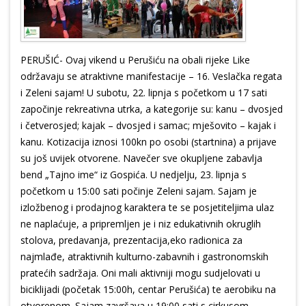
PERUŠIĆ- Ovaj vikend u Perušiću na obali rijeke Like
održavaju se atraktivne manifestacije – 16. Veslačka regata
i Zeleni sajam! U subotu, 22. lipnja s početkom u 17 sati
započinje rekreativna utrka, a kategorije su: kanu – dvosjed
i četverosjed; kajak – dvosjed i samac; mješovito – kajak i
kanu. Kotizacija iznosi 100kn po osobi (startnina) a prijave
su još uvijek otvorene. Navečer sve okupljene zabavlja
bend „Tajno ime“ iz Gospića. U nedjelju, 23. lipnja s
početkom u 15:00 sati počinje Zeleni sajam. Sajam je
izložbenog i prodajnog karaktera te se posjetiteljima ulaz
ne naplaćuje, a pripremljen je i niz edukativnih okruglih
stolova, predavanja, prezentacija,eko radionica za
najmlađe, atraktivnih kulturno-zabavnih i gastronomskih
pratećih sadržaja. Oni mali aktivniji mogu sudjelovati u
biciklijadi (početak 15:00h, centar Perušića) te aerobiku na
otvorenom. Sajam završava u 19:00 sati s cirkusom