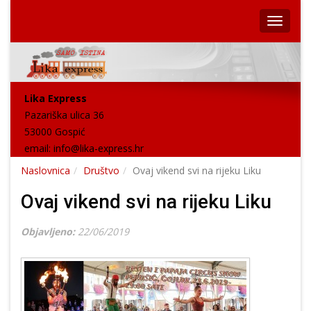
Lika Express
Pazariška ulica 36
53000 Gospić
email:
info@lika-express.hr
Naslovnica
Društvo
Ovaj vikend svi na rijeku Liku
Ovaj vikend svi na rijeku Liku
Objavljeno:
22/06/2019