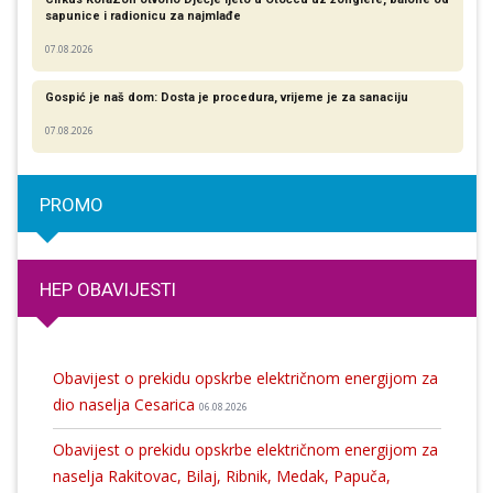
sapunice i radionicu za najmlađe
07.08.2026
Gospić je naš dom: Dosta je procedura, vrijeme je za sanaciju
07.08.2026
PROMO
HEP OBAVIJESTI
Obavijest o prekidu opskrbe električnom energijom za
dio naselja Cesarica
06.08.2026
Obavijest o prekidu opskrbe električnom energijom za
naselja Rakitovac, Bilaj, Ribnik, Medak, Papuča,