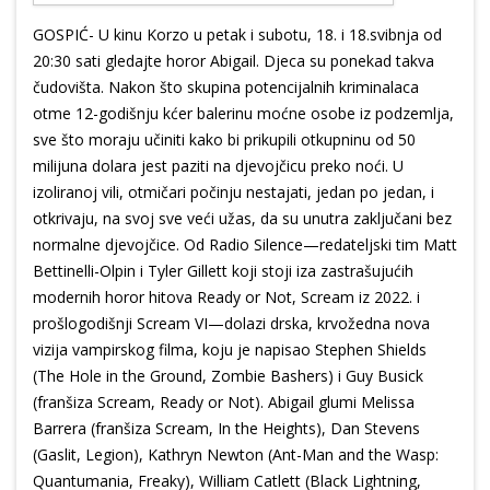
GOSPIĆ- U kinu Korzo u petak i subotu, 18. i 18.svibnja od
20:30 sati gledajte horor Abigail. Djeca su ponekad takva
čudovišta. Nakon što skupina potencijalnih kriminalaca
otme 12-godišnju kćer balerinu moćne osobe iz podzemlja,
sve što moraju učiniti kako bi prikupili otkupninu od 50
milijuna dolara jest paziti na djevojčicu preko noći. U
izoliranoj vili, otmičari počinju nestajati, jedan po jedan, i
otkrivaju, na svoj sve veći užas, da su unutra zaključani bez
normalne djevojčice. Od Radio Silence—redateljski tim Matt
Bettinelli-Olpin i Tyler Gillett koji stoji iza zastrašujućih
modernih horor hitova Ready or Not, Scream iz 2022. i
prošlogodišnji Scream VI—dolazi drska, krvožedna nova
vizija vampirskog filma, koju je napisao Stephen Shields
(The Hole in the Ground, Zombie Bashers) i Guy Busick
(franšiza Scream, Ready or Not). Abigail glumi Melissa
Barrera (franšiza Scream, In the Heights), Dan Stevens
(Gaslit, Legion), Kathryn Newton (Ant-Man and the Wasp:
Quantumania, Freaky), William Catlett (Black Lightning,