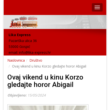
Lika Express
Pazariška ulica 36
53000 Gospić
email:
info@lika-express.hr
Naslovnica
Društvo
Ovaj vikend u kinu Korzo gledajte horor Abigail
Ovaj vikend u kinu Korzo
gledajte horor Abigail
Objavljeno:
15/05/2024