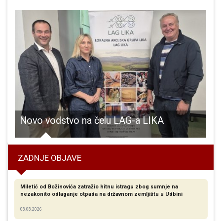
om doveo Rijeku na vrh ljestvice!!!
Novo vodstvo na čelu LAG-a LIKA
S
ZADNJE OBJAVE
Miletić od Božinovića zatražio hitnu istragu zbog sumnje na
nezakonito odlaganje otpada na državnom zemljištu u Udbini
08.08.2026