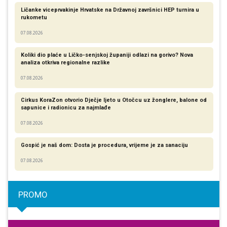
Ličanke viceprvakinje Hrvatske na Državnoj završnici HEP turnira u
rukometu
07.08.2026
Koliki dio plaće u Ličko-senjskoj županiji odlazi na gorivo? Nova
analiza otkriva regionalne razlike​
07.08.2026
Cirkus KoraZon otvorio Dječje ljeto u Otočcu uz žonglere, balone od
sapunice i radionicu za najmlađe
07.08.2026
Gospić je naš dom: Dosta je procedura, vrijeme je za sanaciju
07.08.2026
PROMO