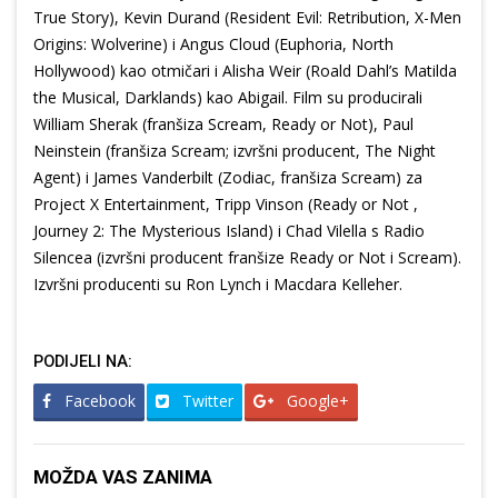
True Story), Kevin Durand (Resident Evil: Retribution, X-Men
Origins: Wolverine) i Angus Cloud (Euphoria, North
Hollywood) kao otmičari i Alisha Weir (Roald Dahl’s Matilda
the Musical, Darklands) kao Abigail. Film su producirali
William Sherak (franšiza Scream, Ready or Not), Paul
Neinstein (franšiza Scream; izvršni producent, The Night
Agent) i James Vanderbilt (Zodiac, franšiza Scream) za
Project X Entertainment, Tripp Vinson (Ready or Not ,
Journey 2: The Mysterious Island) i Chad Vilella s Radio
Silencea (izvršni producent franšize Ready or Not i Scream).
Izvršni producenti su Ron Lynch i Macdara Kelleher.
PODIJELI NA:
Facebook
Twitter
Google+
MOŽDA VAS ZANIMA