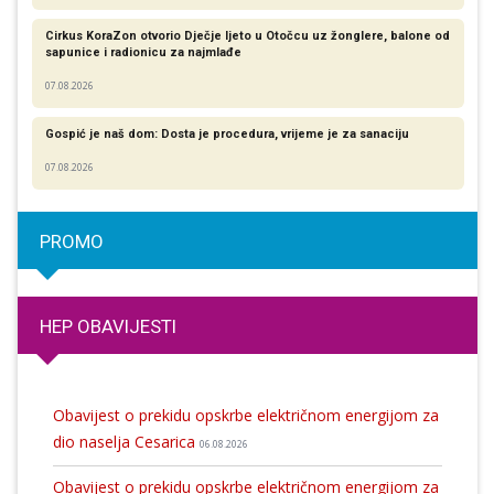
Cirkus KoraZon otvorio Dječje ljeto u Otočcu uz žonglere, balone od
sapunice i radionicu za najmlađe
07.08.2026
Gospić je naš dom: Dosta je procedura, vrijeme je za sanaciju
07.08.2026
PROMO
HEP OBAVIJESTI
Obavijest o prekidu opskrbe električnom energijom za
dio naselja Cesarica
06.08.2026
Obavijest o prekidu opskrbe električnom energijom za