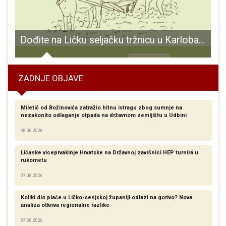
i uspješni gospićki šahisti!!!
Dođite na Ličku seljačku tržnicu u Karlobag 2. i 9. kolovoza
S
ZADNJE OBJAVE
Miletić od Božinovića zatražio hitnu istragu zbog sumnje na
nezakonito odlaganje otpada na državnom zemljištu u Udbini
08.08.2026
Ličanke viceprvakinje Hrvatske na Državnoj završnici HEP turnira u
rukometu
07.08.2026
Koliki dio plaće u Ličko-senjskoj županiji odlazi na gorivo? Nova
analiza otkriva regionalne razlike​
07.08.2026