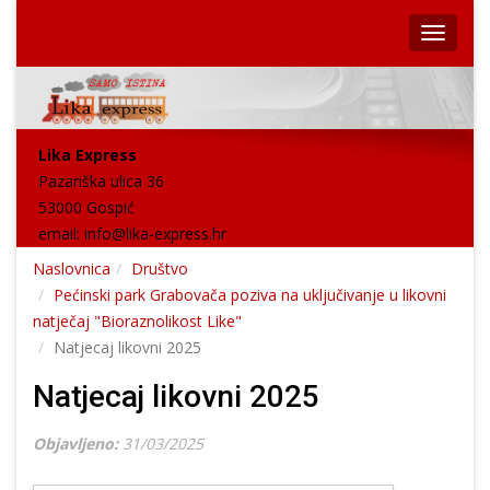
Lika Express
Pazariška ulica 36
53000 Gospić
email:
info@lika-express.hr
Naslovnica
Društvo
Pećinski park Grabovača poziva na uključivanje u likovni
natječaj "Bioraznolikost Like"
Natjecaj likovni 2025
Natjecaj likovni 2025
Objavljeno:
31/03/2025