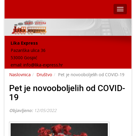
Lika Express
Pazariška ulica 36
53000 Gospić
email:
info@lika-express.hr
Naslovnica
Društvo
Pet je novooboljelih od COVID-19
Pet je novooboljelih od COVID-
19
Objavljeno:
12/05/2022