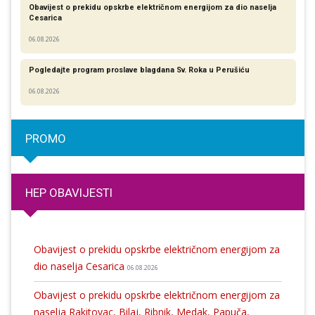
Obavijest o prekidu opskrbe električnom energijom za dio naselja
Cesarica
06.08.2026
Pogledajte program proslave blagdana Sv. Roka u Perušiću
06.08.2026
PROMO
HEP OBAVIJESTI
Obavijest o prekidu opskrbe električnom energijom za
dio naselja Cesarica
06.08.2026
Obavijest o prekidu opskrbe električnom energijom za
naselja Rakitovac, Bilaj, Ribnik, Medak, Papuča,