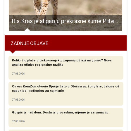
 od rođenja Nikole Tesle
Ris Kras je stigao u prekrasne šume Plitvičkih jezera
ZADNJE OBJAVE
Koliki dio plaće u Ličko-senjskoj županiji odlazi na gorivo? Nova
analiza otkriva regionalne razlike​
07.08.2026
Cirkus KoraZon otvorio Dječje ljeto u Otočcu uz žonglere, balone od
sapunice i radionicu za najmlađe
07.08.2026
Gospić je naš dom: Dosta je procedura, vrijeme je za sanaciju
07.08.2026