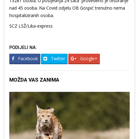
13281 osoba. U posljednja 24 sata provedeno je testiranje
nad 45 osoba. Na Covid odjelu OB Gospić trenutno nema
hospitaliziranih osoba.
SCZ LSŽ/Lika-express
PODIJELI NA:
Facebook
Twitter
Google+
MOŽDA VAS ZANIMA