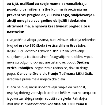
za NJU, mališani za svoje mame personaliziraju
posebno osmišljene letke kojima ih pozivaju na
preventivni pregled dojki. Osim toga, sudjelovanje u
akciji mnogi su ove godine obilježili i dodatnim
aktivnostima, a njihovu kreativnost pogledajte u
nastavku!
Ovogodišnja akcija „Mama, budi zdrava!“ okuplja rekordan
broj od
preko 360 škola i vrtića diljem Hrvatske
,
uključujući i desetke ličko-senjskih. Uz obilježavanje
sudjelovanja tradicionalnim fotografijama u obliku vrpce,
neke su odgojno-obrazovne ustanove, poput
Dječjeg
vrtića Pahuljica
, organizirale radionice, dok su druge,
poput
Osnovne škole dr. Franje Tuđmana Lički Osik
,
izrađivale prava mala umjetnička djela.
Djeca na ovaj način upozoravaju majke da mladost,
osjećaj dobrog zdravlja ili strah od loših vijesti ne smiju biti
izgovor za izbjegavanje redovitih pregleda. Rak dojke
godišnje je dijagnosticiran kod
više od 3.000 žena u