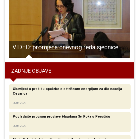
erorističke jedinice Lučko iz rijeke Novčice u Gospiću izvadili bombe
VIDEO: promjena dnevnog reda sjednice Vijeća grada Gospića 22.studeni 2019.
1
ZADNJE OBJAVE
Obavijest o prekidu opskrbe električnom energijom za dio naselja
Cesarica
06.08.2026
Pogledajte program proslave blagdana Sv. Roka u Perušiću
06.08.2026