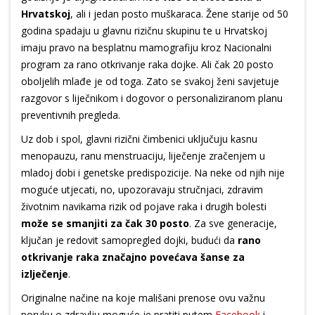
Hrvatskoj
, ali i jedan posto muškaraca. Žene starije od 50
godina spadaju u glavnu rizičnu skupinu te u Hrvatskoj
imaju pravo na besplatnu mamografiju kroz Nacionalni
program za rano otkrivanje raka dojke. Ali čak 20 posto
oboljelih mlađe je od toga. Zato se svakoj ženi savjetuje
razgovor s liječnikom i dogovor o personaliziranom planu
preventivnih pregleda.
Uz dob i spol, glavni rizični čimbenici uključuju kasnu
menopauzu, ranu menstruaciju, liječenje zračenjem u
mladoj dobi i genetske predispozicije. Na neke od njih nije
moguće utjecati, no, upozoravaju stručnjaci, zdravim
životnim navikama rizik od pojave raka i drugih bolesti
može se smanjiti za čak 30 posto
. Za sve generacije,
ključan je redovit samopregled dojki, budući da
rano
otkrivanje raka značajno povećava šanse za
izlječenje
.
Originalne načine na koje mališani prenose ovu važnu
poruku o zdravlju moguće je pratiti putem
Facebook
i