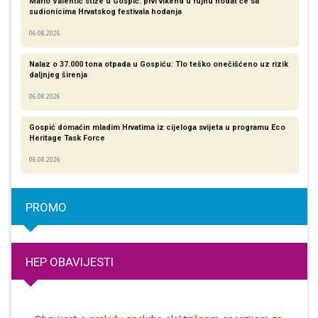
Mario Valentić stiže u Gospić: prvi vikend u rujnu hodat će sa
sudionicima Hrvatskog festivala hodanja
06.08.2026
Nalaz o 37.000 tona otpada u Gospiću: Tlo teško onečišćeno uz rizik
daljnjeg širenja
06.08.2026
Gospić domaćin mladim Hrvatima iz cijeloga svijeta u programu Eco
Heritage Task Force
06.08.2026
PROMO
HEP OBAVIJESTI