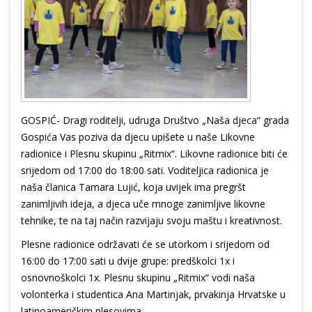
GOSPIĆ- Dragi roditelji, udruga Društvo „Naša djeca“ grada
Gospića Vas poziva da djecu upišete u naše Likovne
radionice i Plesnu skupinu „Ritmix“. Likovne radionice biti će
srijedom od 17:00 do 18:00 sati. Voditeljica radionica je
naša članica Tamara Lujić, koja uvijek ima pregršt
zanimljivih ideja, a djeca uče mnoge zanimljive likovne
tehnike, te na taj način razvijaju svoju maštu i kreativnost.
Plesne radionice održavati će se utorkom i srijedom od
16:00 do 17:00 sati u dvije grupe: predškolci 1x i
osnovnoškolci 1x. Plesnu skupinu „Ritmix“ vodi naša
volonterka i studentica Ana Martinjak, prvakinja Hrvatske u
latinoameričkim plesovima.