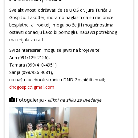
Sve aktivnosti održavati će se u OŠ dr. Jure Turića u
Gospiću. Također, moramo naglasiti da su radionice
besplatne, ali roditelji mogu po želji i mogućnostima
ostaviti donaciju kako bi pomogli u nabavci potrebnog
materijala za rad.
Svi zainteresirani mogu se javiti na brojeve tel:
Ana (091/129-2156),
Tamara (099/410-4951)
Sanja (098/926-4081),
na našu facebook stranicu DND Gospić ili email;
dndgospic@gmail.com
Fotogalerija
-
klikni na sliku za uvećanje