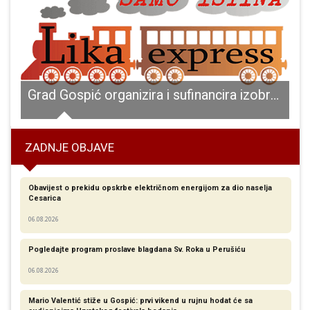
m može uspjeti
Grad Gospić organizira i sufinancira izobrazbu o sigurnom rukovanju pesticidima
ZADNJE OBJAVE
Obavijest o prekidu opskrbe električnom energijom za dio naselja
Cesarica
06.08.2026
Pogledajte program proslave blagdana Sv. Roka u Perušiću
06.08.2026
Mario Valentić stiže u Gospić: prvi vikend u rujnu hodat će sa