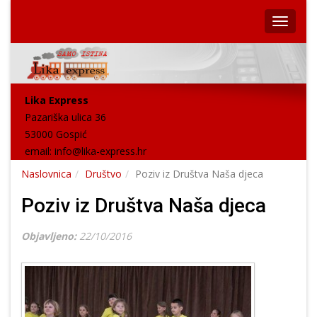
Lika Express
Pazariška ulica 36
53000 Gospić
email:
info@lika-express.hr
Naslovnica
Društvo
Poziv iz Društva Naša djeca
Poziv iz Društva Naša djeca
Objavljeno:
22/10/2016