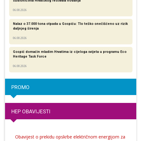
sudionicima Hrvatskog festivala hodanja
06.08.2026
Nalaz o 37.000 tona otpada u Gospiću: Tlo teško onečišćeno uz rizik
daljnjeg širenja
06.08.2026
Gospić domaćin mladim Hrvatima iz cijeloga svijeta u programu Eco
Heritage Task Force
06.08.2026
PROMO
HEP OBAVIJESTI
Obavijest o prekidu opskrbe električnom energijom za