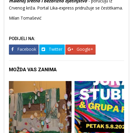
malenoj sretno i bezbrižno djetinjstvo
“- poručuju iz
Crvenog križa. Portal Lika-express pridružuje se čestitkama.
Milan Tomašević
PODIJELI NA:
Facebook
Twitter
Google+
MOŽDA VAS ZANIMA