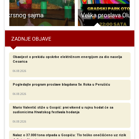
Velika proslava Oluje u Otočcu
P
ZADNJE OBJAVE
Obavijest o prekidu opskrbe električnom energijom za dio naselja
Cesarica
06.08.2026
Pogledajte program proslave blagdana Sv. Roka u Perušiću
06.08.2026
Mario Valentić stiže u Gospić: prvi vikend u rujnu hodat će sa
sudionicima Hrvatskog festivala hodanja
06.08.2026
Nalaz o 37.000 tona otpada u Gospiću: Tlo teško onečišćeno uz rizik