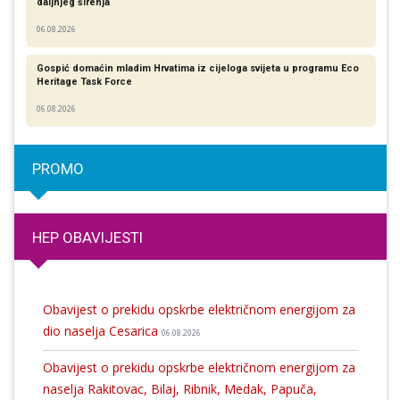
daljnjeg širenja
06.08.2026
Gospić domaćin mladim Hrvatima iz cijeloga svijeta u programu Eco
Heritage Task Force
06.08.2026
PROMO
HEP OBAVIJESTI
Obavijest o prekidu opskrbe električnom energijom za
dio naselja Cesarica
06.08.2026
Obavijest o prekidu opskrbe električnom energijom za
naselja Rakitovac, Bilaj, Ribnik, Medak, Papuča,