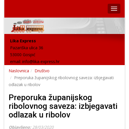
Lika Express
Pazariška ulica 36
53000 Gospić
email:
info@lika-express.hr
Naslovnica
Društvo
Preporuka županijskog ribolovnog saveza: izbjegavati
odlazak u ribolov
Preporuka županijskog
ribolovnog saveza: izbjegavati
odlazak u ribolov
Objavljeno:
28/03/2020