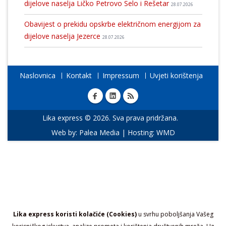
dijelove naselja Ličko Petrovo Selo i Rešetar
28.07.2026
Obavijest o prekidu opskrbe električnom energijom za
dijelove naselja Jezerce
28.07.2026
Naslovnica
Kontakt
Impressum
Uvjeti korištenja
Lika express © 2026. Sva prava pridržana.
Web by:
Palea Media
| Hosting:
WMD
Lika express koristi kolačiće (Cookies)
u svrhu poboljšanja Vašeg