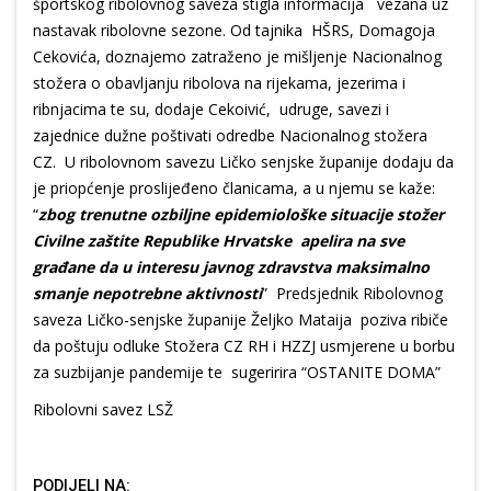
športskog ribolovnog saveza stigla informacija vezana uz
nastavak ribolovne sezone. Od tajnika HŠRS, Domagoja
Cekovića, doznajemo zatraženo je mišljenje Nacionalnog
stožera o obavljanju ribolova na rijekama, jezerima i
ribnjacima te su, dodaje Cekoivić, udruge, savezi i
zajednice dužne poštivati odredbe Nacionalnog stožera
CZ. U ribolovnom savezu Ličko senjske županije dodaju da
je priopćenje proslijeđeno članicama, a u njemu se kaže:
“
zbog trenutne ozbiljne epidemiološke situacije stožer
Civilne zaštite Republike Hrvatske apelira na sve
građane da u interesu javnog zdravstva maksimalno
smanje nepotrebne aktivnosti
” Predsjednik Ribolovnog
saveza Ličko-senjske županije Željko Mataija poziva ribiče
da poštuju odluke Stožera CZ RH i HZZJ usmjerene u borbu
za suzbijanje pandemije te sugeririra “OSTANITE DOMA”
Ribolovni savez LSŽ
PODIJELI NA: