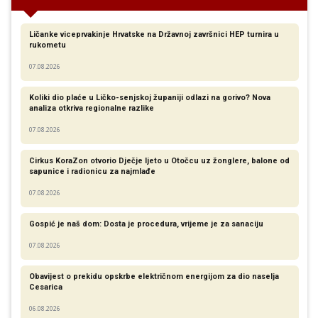
Ličanke viceprvakinje Hrvatske na Državnoj završnici HEP turnira u
rukometu
07.08.2026
Koliki dio plaće u Ličko-senjskoj županiji odlazi na gorivo? Nova
analiza otkriva regionalne razlike​
07.08.2026
Cirkus KoraZon otvorio Dječje ljeto u Otočcu uz žonglere, balone od
sapunice i radionicu za najmlađe
07.08.2026
Gospić je naš dom: Dosta je procedura, vrijeme je za sanaciju
07.08.2026
Obavijest o prekidu opskrbe električnom energijom za dio naselja
Cesarica
06.08.2026