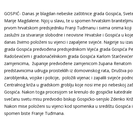
GOSPIĆ- Danas je blagdan nebeske zaštitnice grada Gospića, Svet
Marije Magdalene. Njoj u slavu, te u spomen hrvatskim braniteljim
prvom hrvatskom predsjedniku Franji Tuđmanu i svima onima koji
zaslužni za stvaranje slobodne i neovisne Hrvatske i Gospića u ko
danas živimo položeni su vijenci i zapaljene svijeće. Najprije su iza
grada Gospića predvođena predsjednikom Vijeća grada Gospića P
Radoševićem i gradonačelnikom grada Gospića Karlom Starčeviće
zamjenicima, županije predvođene zamjenicom župana Renatom
predstavnicima udruga proisteklih iz domovinskog rata, Društva poli
zarobljenika, vojske i policije, položili vijenac i zapalili svijeće podn
Centralnog križa u gradskom groblju koje nosi ime po nebeskoj zašt
Gospića. Nakon toga procesijom se krenulo do gospićke katedrale 
svečanu svetu misu predvodio biskup Gospićko-senjski Zdenko Križ
Nakon mise položeni su vijenci kod spomenika u središtu Gospića 
spomen biste Franje Tuđmana.