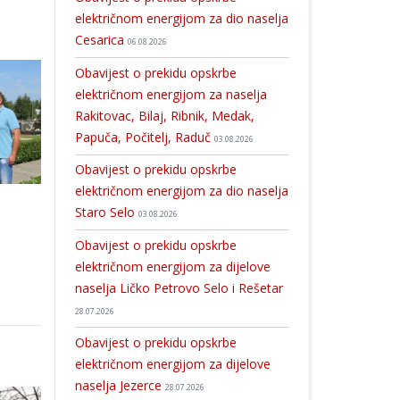
električnom energijom za dio naselja
Cesarica
06.08.2026
Obavijest o prekidu opskrbe
električnom energijom za naselja
Rakitovac, Bilaj, Ribnik, Medak,
Papuča, Počitelj, Raduč
03.08.2026
Obavijest o prekidu opskrbe
električnom energijom za dio naselja
Staro Selo
03.08.2026
Obavijest o prekidu opskrbe
električnom energijom za dijelove
naselja Ličko Petrovo Selo i Rešetar
28.07.2026
Obavijest o prekidu opskrbe
električnom energijom za dijelove
naselja Jezerce
28.07.2026