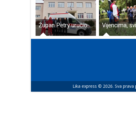
Alarmantno: prošle godine na području Gospićko-senjske biskupije 583 krštenja i 1,201 umrla osoba!
Župan Petry uručio ključeve vozila za sanitetski prijevoz pacijenata za potrebe Doma zdravlja Korenica
Lika express © 2026. Sva prava