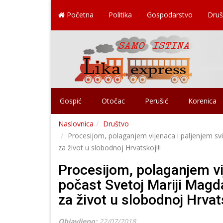
Početna
Politika
Gospodarstvo
Druš
Gospić
Otočac
Perušić
Korenica
Naslovnica
Društvo
Procesijom, polaganjem vijenaca i paljenjem svi
za život u slobodnoj Hrvatskoj!!!
Procesijom, polaganjem vi
počast Svetoj Mariji Magda
za život u slobodnoj Hrvats
Objavljeno:
22/07/2018