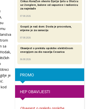
Cirkus KoraZon otvorio Dječje ljeto u Otočcu
uz žonglere, balone od sapunice i radionicu
za najmlađe
e
a,
07.08.2026
 su
Gospić je naš dom: Dosta je procedura,
jemu
vrijeme je za sanaciju
slanstva
07.08.2026
etrom
m sa
Obavijest o prekidu opskrbe električnom
 Hodak,
energijom za dio naselja Cesarica
tičkih
06.08.2026
o
itnici
PROMO
gdje je
ić.
i kod
HEP OBAVIJESTI
Obavijest o prekidu opskrbe