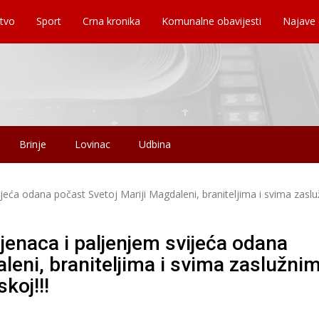
tvo
Sport
Crna kronika
Komunalne obavijesti
Najave
Brinje
Lovinac
Udbina
jeća odana počast Svetoj Mariji Magdaleni, braniteljima i svima zasl
jenaca i paljenjem svijeća odana
leni, braniteljima i svima zaslužni
koj!!!