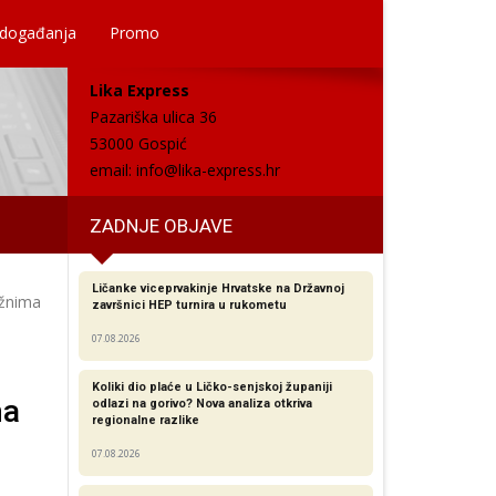
 događanja
Promo
Lika Express
Pazariška ulica 36
53000 Gospić
email:
info@lika-express.hr
ZADNJE OBJAVE
Ličanke viceprvakinje Hrvatske na Državnoj
užnima
završnici HEP turnira u rukometu
07.08.2026
Koliki dio plaće u Ličko-senjskoj županiji
ma
odlazi na gorivo? Nova analiza otkriva
regionalne razlike​
07.08.2026