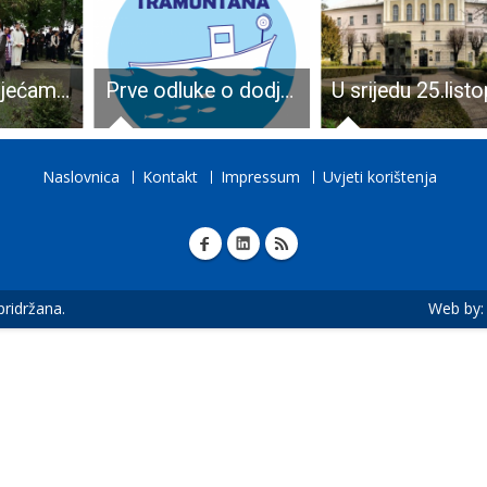
Vijencima, svijećama i misom u čast Dana državnosti
Prve odluke o dodjeli sredstava za provedbu projekata iz Lokalne razvojne strategije u ribarstvu LAGUR-a Tramuntana za razdoblje 2014. – 2020.
Naslovnica
Kontakt
Impressum
Uvjeti korištenja
 pridržana.
Web by