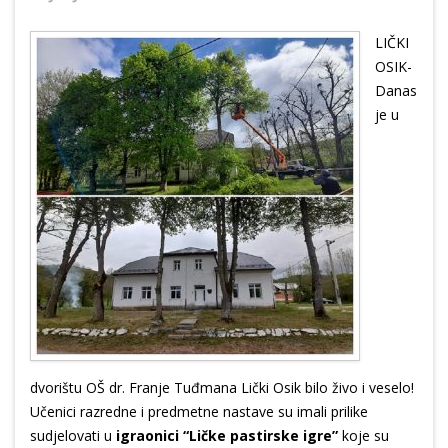
LIČKI
OSIK-
Danas
je u
dvorištu OŠ dr. Franje Tuđmana Lički Osik bilo živo i veselo!
Učenici razredne i predmetne nastave su imali prilike
sudjelovati u
igraonici “Ličke pastirske igre”
koje su