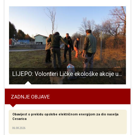
eti, seminar tradicijskih pjesama i plesova dinarskog područja
LIJEPO: Volonteri Ličke ekološke akcije uključili se u nacionalnu akciju sadnje stabala
ZADNJE OBJAVE
Obavijest o prekidu opskrbe električnom energijom za dio naselja
Cesarica
06.08.2026