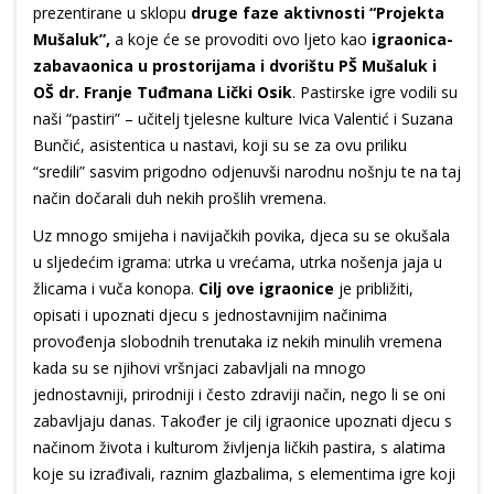
prezentirane u sklopu
druge faze aktivnosti “Projekta
Mušaluk”,
a koje će se provoditi ovo ljeto kao
igraonica-
zabavaonica u prostorijama i dvorištu PŠ Mušaluk i
OŠ dr. Franje Tuđmana Lički Osik
. Pastirske igre vodili su
naši “pastiri” – učitelj tjelesne kulture Ivica Valentić i Suzana
Bunčić, asistentica u nastavi, koji su se za ovu priliku
“sredili” sasvim prigodno odjenuvši narodnu nošnju te na taj
način dočarali duh nekih prošlih vremena.
Uz mnogo smijeha i navijačkih povika, djeca su se okušala
u sljedećim igrama: utrka u vrećama, utrka nošenja jaja u
žlicama i vuča konopa.
Cilj ove igraonice
je približiti,
opisati i upoznati djecu s jednostavnijim načinima
provođenja slobodnih trenutaka iz nekih minulih vremena
kada su se njihovi vršnjaci zabavljali na mnogo
jednostavniji, prirodniji i često zdraviji način, nego li se oni
zabavljaju danas. Također je cilj igraonice upoznati djecu s
načinom života i kulturom življenja ličkih pastira, s alatima
koje su izrađivali, raznim glazbalima, s elementima igre koji