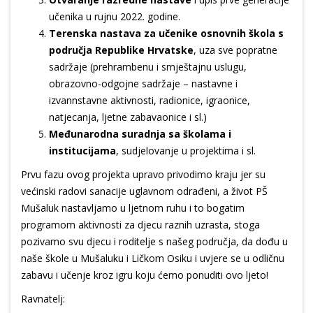
učenika u rujnu 2022. godine.
Terenska nastava za učenike osnovnih škola s
područja Republike Hrvatske
, uza sve popratne
sadržaje (prehrambenu i smještajnu uslugu,
obrazovno-odgojne sadržaje – nastavne i
izvannstavne aktivnosti, radionice, igraonice,
natjecanja, ljetne zabavaonice i sl.)
Međunarodna suradnja sa školama i
institucijama
, sudjelovanje u projektima i sl.
Prvu fazu ovog projekta upravo privodimo kraju jer su
većinski radovi sanacije uglavnom odrađeni, a život PŠ
Mušaluk nastavljamo u ljetnom ruhu i to bogatim
programom aktivnosti za djecu raznih uzrasta, stoga
pozivamo svu djecu i roditelje s našeg područja, da dođu u
naše škole u Mušaluku i Ličkom Osiku i uvjere se u odličnu
zabavu i učenje kroz igru koju ćemo ponuditi ovo ljeto!
Ravnatelj: