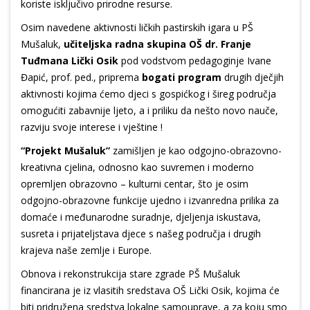
koriste isključivo prirodne resurse.
Osim navedene aktivnosti ličkih pastirskih igara u PŠ
Mušaluk,
učiteljska radna skupina OŠ dr. Franje
Tuđmana Lički Osik
pod vodstvom pedagoginje Ivane
Đapić, prof. ped., priprema
bogati program
drugih dječjih
aktivnosti kojima ćemo djeci s gospićkog i šireg područja
omogućiti zabavnije ljeto, a i priliku da nešto novo nauče,
razviju svoje interese i vještine !
“Projekt Mušaluk”
zamišljen je kao odgojno-obrazovno-
kreativna cjelina, odnosno kao suvremen i moderno
opremljen obrazovno – kulturni centar, što je osim
odgojno-obrazovne funkcije ujedno i izvanredna prilika za
domaće i međunarodne suradnje, djeljenja iskustava,
susreta i prijateljstava djece s našeg područja i drugih
krajeva naše zemlje i Europe.
Obnova i rekonstrukcija stare zgrade PŠ Mušaluk
financirana je iz vlasitih sredstava OŠ Lički Osik, kojima će
biti pridružena sredstva lokalne samouprave, a za koju smo