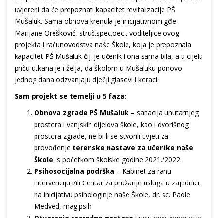
uvjereni da će prepoznati kapacitet revitalizacije PŠ
Mušaluk. Sama obnova krenula je inicijativnom gđe
Marijane Orešković, struč.spec.oec., voditeljice ovog
projekta i računovodstva naše Škole, koja je prepoznala
kapacitet PŠ Mušaluk čiji je učenik i ona sama bila, a u cijelu
priču utkana je i želja, da školom u Mušaluku ponovo
jednog dana odzvanjaju dječji glasovi i koraci.
Sam projekt se temelji u 5 faza:
Obnova zgrade PŠ Mušaluk
– sanacija unutarnjeg
prostora i vanjskih dijelova škole, kao i dvorišnog
prostora zgrade, ne bi li se stvorili uvjeti za
provođenje
terenske nastave za učenike naše
Škole
, s početkom školske godine 2021./2022.
Psihosocijalna podrška
– Kabinet za ranu
intervenciju i/ili Centar za pružanje usluga u zajednici,
na inicijativu psihologinje naše Škole, dr. sc. Paole
Medved, mag.psih.
Otvaranje razredne nastave
i upis prve generacije