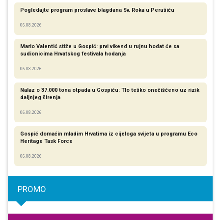
Pogledajte program proslave blagdana Sv. Roka u Perušiću
06.08.2026
Mario Valentić stiže u Gospić: prvi vikend u rujnu hodat će sa
sudionicima Hrvatskog festivala hodanja
06.08.2026
Nalaz o 37.000 tona otpada u Gospiću: Tlo teško onečišćeno uz rizik
daljnjeg širenja
06.08.2026
Gospić domaćin mladim Hrvatima iz cijeloga svijeta u programu Eco
Heritage Task Force
06.08.2026
PROMO