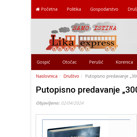
Početna
Politika
Gospodarstvo
Druš
Gospić
Otočac
Perušić
Korenica
Naslovnica
Društvo
Putopisno predavanje „30
Putopisno predavanje „30
Objavljeno:
02/04/2024