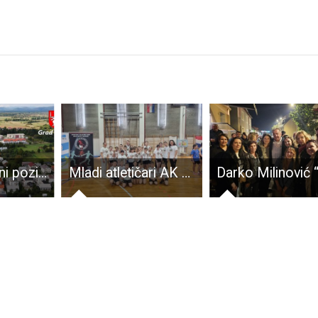
Objavljen Javni poziv za prikupljanje zahtjeva za kupnju stana po modelu POS-a radi utvrđivanja Liste reda prvenstva
Mladi atletičari AK Velebit 2001 uspješni na županijskom prvenstvu u Poličniku