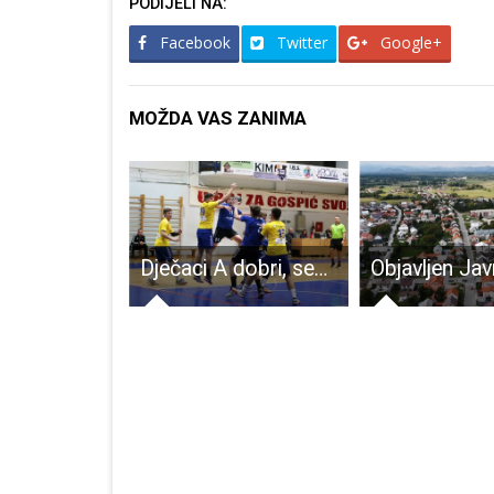
PODIJELI NA:
Facebook
Twitter
Google+
MOŽDA VAS ZANIMA
Obavijest o prekidu opskrbe električnom energijom za naselje Mala Plana
Dječaci A dobri, seniori uvjerljivo poraženi!!!