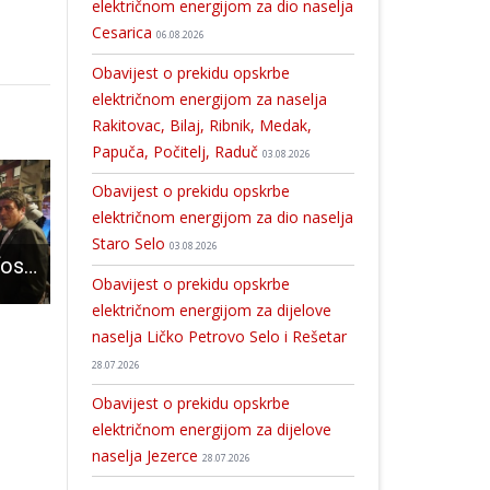
električnom energijom za dio naselja
Cesarica
06.08.2026
Obavijest o prekidu opskrbe
električnom energijom za naselja
Rakitovac, Bilaj, Ribnik, Medak,
Papuča, Počitelj, Raduč
03.08.2026
Obavijest o prekidu opskrbe
električnom energijom za dio naselja
Staro Selo
03.08.2026
Darko Milinović “osvojio” Gospić u prvom krugu, župan se bira u drugom krugu
Obavijest o prekidu opskrbe električnom energijom za naselje Vrelo Koreničko
Uskoro u Otočcu nova predstava Amaterskog kazališta Arupium “Bez trećega”!
Obavijest o prekidu opskrbe
električnom energijom za dijelove
naselja Ličko Petrovo Selo i Rešetar
28.07.2026
Obavijest o prekidu opskrbe
električnom energijom za dijelove
naselja Jezerce
28.07.2026