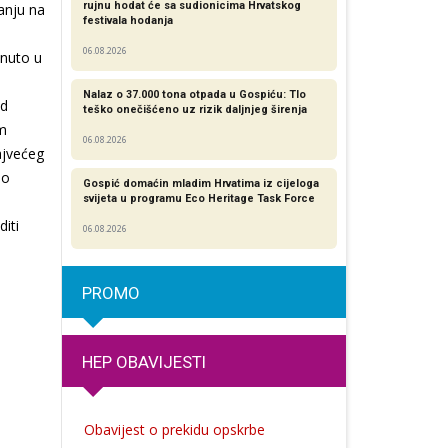
rujnu hodat će sa sudionicima Hrvatskog
anju na
festivala hodanja
06.08.2026
knuto u
Nalaz o 37.000 tona otpada u Gospiću: Tlo
od
teško onečišćeno uz rizik daljnjeg širenja
om
06.08.2026
ajvećeg
do
Gospić domaćin mladim Hrvatima iz cijeloga
o
svijeta u programu Eco Heritage Task Force
iti
06.08.2026
PROMO
HEP OBAVIJESTI
Obavijest o prekidu opskrbe