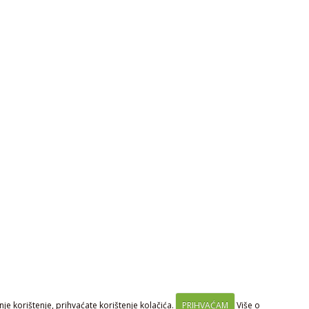
je korištenje, prihvaćate korištenje kolačića.
PRIHVAĆAM
Više o