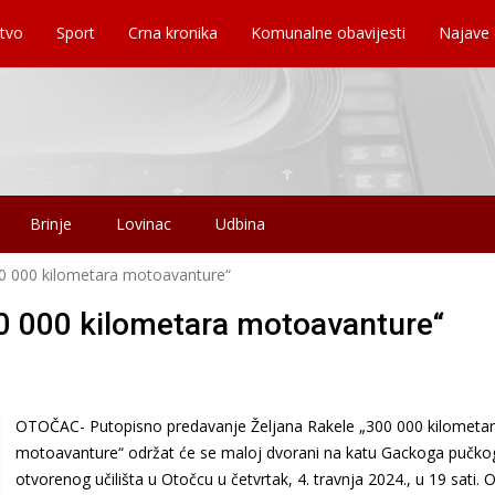
tvo
Sport
Crna kronika
Komunalne obavijesti
Najave
Brinje
Lovinac
Udbina
0 000 kilometara motoavanture“
0 000 kilometara motoavanture“
OTOČAC- Putopisno predavanje Željana Rakele „300 000 kilometa
motoavanture“ održat će se maloj dvorani na katu Gackoga pučko
otvorenog učilišta u Otočcu u četvrtak, 4. travnja 2024., u 19 sati. 