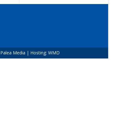
:
Palea Media
| Hosting:
WMD