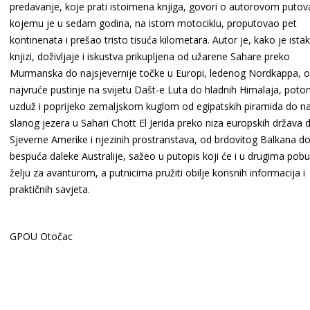
predavanje, koje prati istoimena knjiga, govori o autorovom putov
kojemu je u sedam godina, na istom motociklu, proputovao pet
kontinenata i prešao tristo tisuća kilometara. Autor je, kako je ista
knjizi, doživljaje i iskustva prikupljena od užarene Sahare preko
Murmanska do najsjevernije točke u Europi, ledenog Nordkappa, 
najvruće pustinje na svijetu Dašt-e Luta do hladnih Himalaja, pot
uzduž i poprijeko zemaljskom kuglom od egipatskih piramida do n
slanog jezera u Sahari Chott El Jerida preko niza europskih država 
Sjeverne Amerike i njezinih prostranstava, od brdovitog Balkana d
bespuća daleke Australije, sažeo u putopis koji će i u drugima pobud
želju za avanturom, a putnicima pružiti obilje korisnih informacija i
praktičnih savjeta.
GPOU Otočac