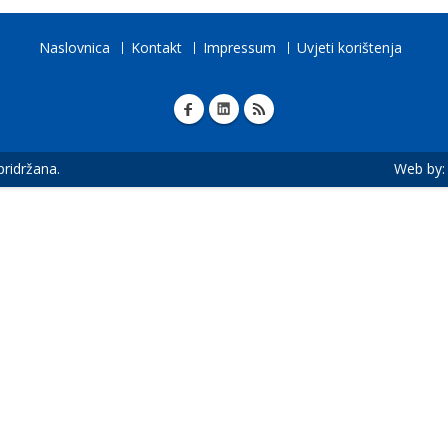
Naslovnica
Kontakt
Impressum
Uvjeti korištenja
 pridržana.
Web by