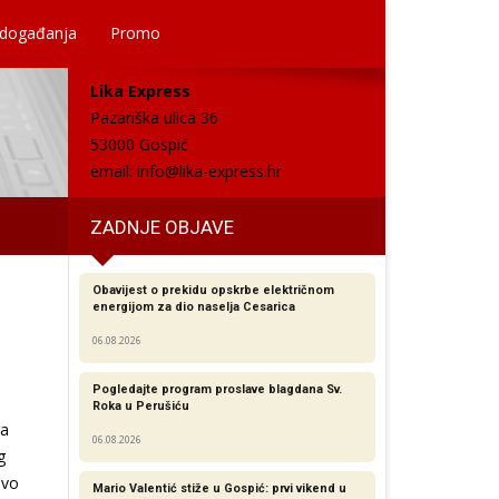
 događanja
Promo
Lika Express
Pazariška ulica 36
53000 Gospić
email:
info@lika-express.hr
ZADNJE OBJAVE
Obavijest o prekidu opskrbe električnom
energijom za dio naselja Cesarica
06.08.2026
Pogledajte program proslave blagdana Sv.
Roka u Perušiću
ra
06.08.2026
g
Ovo
Mario Valentić stiže u Gospić: prvi vikend u