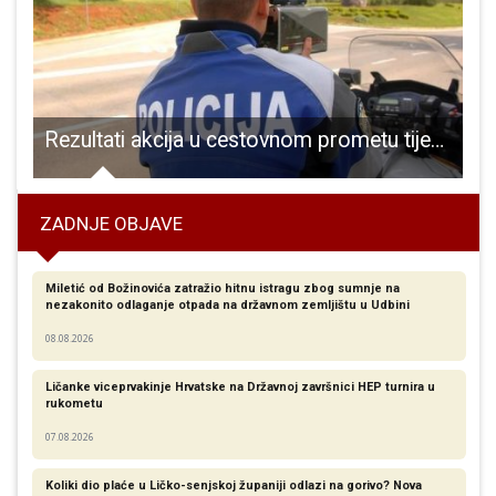
vička jezera postao sponzor NK Gospić ’91
Rezultati akcija u cestovnom prometu tijekom proteklog vikenda
ZADNJE OBJAVE
Miletić od Božinovića zatražio hitnu istragu zbog sumnje na
nezakonito odlaganje otpada na državnom zemljištu u Udbini
08.08.2026
Ličanke viceprvakinje Hrvatske na Državnoj završnici HEP turnira u
rukometu
07.08.2026
Koliki dio plaće u Ličko-senjskoj županiji odlazi na gorivo? Nova