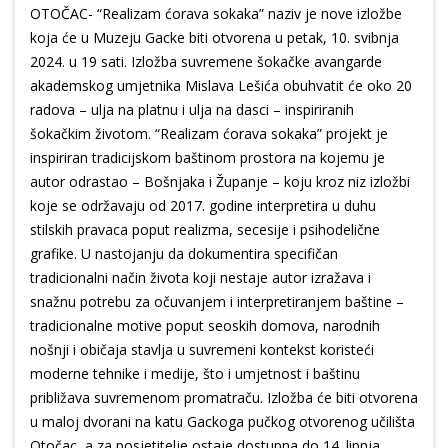
OTOČAC- “Realizam ćorava sokaka” naziv je nove izložbe
koja će u Muzeju Gacke biti otvorena u petak, 10. svibnja
2024. u 19 sati. Izložba suvremene šokačke avangarde
akademskog umjetnika Mislava Lešića obuhvatit će oko 20
radova – ulja na platnu i ulja na dasci – inspiriranih
šokačkim životom. “Realizam ćorava sokaka” projekt je
inspiriran tradicijskom baštinom prostora na kojemu je
autor odrastao – Bošnjaka i Županje – koju kroz niz izložbi
koje se održavaju od 2017. godine interpretira u duhu
stilskih pravaca poput realizma, secesije i psihodelične
grafike. U nastojanju da dokumentira specifičan
tradicionalni način života koji nestaje autor izražava i
snažnu potrebu za očuvanjem i interpretiranjem baštine –
tradicionalne motive poput seoskih domova, narodnih
nošnji i običaja stavlja u suvremeni kontekst koristeći
moderne tehnike i medije, što i umjetnost i baštinu
približava suvremenom promatraču. Izložba će biti otvorena
u maloj dvorani na katu Gackoga pučkog otvorenog učilišta
Otočac, a za posjetitelje ostaje dostupna do 14. lipnja