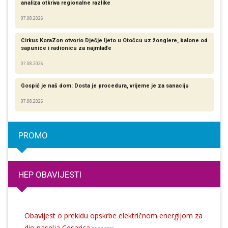
analiza otkriva regionalne razlike​
07.08.2026
Cirkus KoraZon otvorio Dječje ljeto u Otočcu uz žonglere, balone od
sapunice i radionicu za najmlađe
07.08.2026
Gospić je naš dom: Dosta je procedura, vrijeme je za sanaciju
07.08.2026
PROMO
HEP OBAVIJESTI
Obavijest o prekidu opskrbe električnom energijom za
dio naselja Cesarica