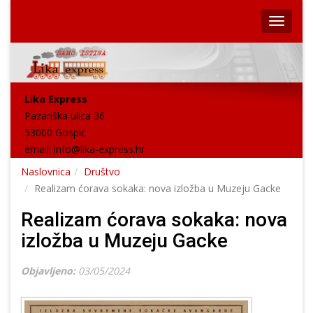
Lika Express
Pazariška ulica 36
53000 Gospić
email:
info@lika-express.hr
Naslovnica
Društvo
Realizam ćorava sokaka: nova izložba u Muzeju Gacke
Realizam ćorava sokaka: nova
izložba u Muzeju Gacke
Objavljeno:
03/05/2024