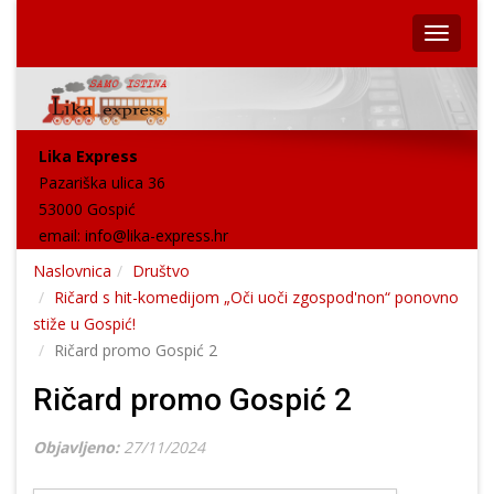
Lika Express
Pazariška ulica 36
53000 Gospić
email:
info@lika-express.hr
Naslovnica
Društvo
Ričard s hit-komedijom „Oči uoči zgospod'non“ ponovno
stiže u Gospić!
Ričard promo Gospić 2
Ričard promo Gospić 2
Objavljeno:
27/11/2024