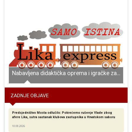
Nabavljena didaktička oprema i igračke za Sklonište za žene žrtve nasilja i žrtve nasilja u obitelji na području Ličko-senjske županije
ZADNJE OBJAVE
Predsjedništvo Mosta odlučilo: Pokrećemo rušenje Vlade zbog
afere Lika, sutra sastanak klubova zastupnika u Hrvatskom saboru
10.08.2026