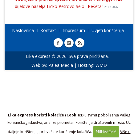
dijelove naselja Ličko Petrovo Selo i Rešetar
28.07.2026
Naslovnica
Kontakt
Impressum
Uvjeti korištenja
Lika express © 2026. Sva prava pridržana.
Web by:
Palea Media
| Hosting:
WMD
Lika express koristi kolačiće (Cookies)
u svrhu poboljšanja Vašeg
korisničkog iskustva, analize prometa i korištenja društvenih mreža. Uz
daljnje korištenje, prihvaćate korištenje kolačića.
PRIHVAĆAM
Više o