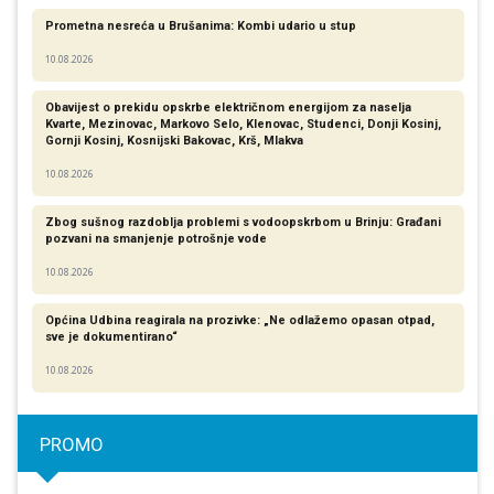
Prometna nesreća u Brušanima: Kombi udario u stup
10.08.2026
Obavijest o prekidu opskrbe električnom energijom za naselja
Kvarte, Mezinovac, Markovo Selo, Klenovac, Studenci, Donji Kosinj,
Gornji Kosinj, Kosnijski Bakovac, Krš, Mlakva
10.08.2026
Zbog sušnog razdoblja problemi s vodoopskrbom u Brinju: Građani
pozvani na smanjenje potrošnje vode
10.08.2026
Općina Udbina reagirala na prozivke: „Ne odlažemo opasan otpad,
sve je dokumentirano“
10.08.2026
PROMO