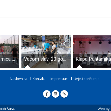
Rezultati utakmica malonogometnog turnira u Ličkom Osiku igranih 1.kolovoza
Vacom slavi 20 godina: Počeli rođendanski popusti do 50 % i nagradna igra s više od 50 vrijednih nagrada!
Naslovnica
Kontakt
Impressum
Uvjeti korištenja
 pridržana.
Web by