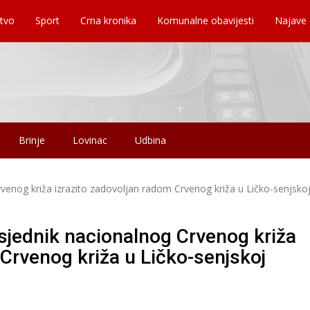
tvo
Sport
Crna kronika
Komunalne obavijesti
Najave
Brinje
Lovinac
Udbina
rvenog križa izrazito zadovoljan radom Crvenog križa u Ličko-senjsko
dsjednik nacionalnog Crvenog križa
 Crvenog križa u Ličko-senjskoj