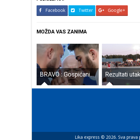
Facebook
Twitter
Google+
MOŽDA VAS ZANIMA
Vježbom „Novalja 2023“ obilježen 1. ožujka – Dan civilne zaštite u Republici Hrvatskoj i Međunarodni dan civilne zaštite
BRAVO : Gospićanin Rino Mašić zlatni u seniorskoj konkurenciji na Europskom prvenstvu u obaranju ruku desnom rukom!!!
Lika express © 2026. Sva prava