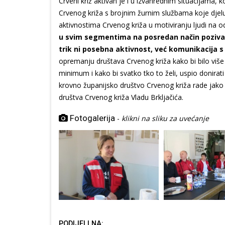
Crveni križ aktivan je i u izvanrednim situacijama,
Crvenog križa s brojnim žurnim službama koje djel
aktivnostima Crvenog križa u motiviranju ljudi na o
u svim segmentima na posredan način poziva lju
trik ni posebna aktivnost, već komunikacija 
opremanju društava Crvenog križa kako bi bilo više 
minimum i kako bi svatko tko to želi, uspio donirati
krovno županijsko društvo Crvenog križa rade jako 
društva Crvenog križa Vladu Brkljačića.
Fotogalerija
-
klikni na sliku za uvećanje
PODIJELI NA: