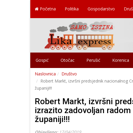
Početna
Politika
Gospodarstvo
Druš
Gospić
Otočac
Perušić
Korenica
Naslovnica
Društvo
Robert Markt, izvršni predsjednik nacionalnog C
županiji!!!
Robert Markt, izvršni pre
izrazito zadovoljan radom
županiji!!!
Objavljeno:
17/04/2019