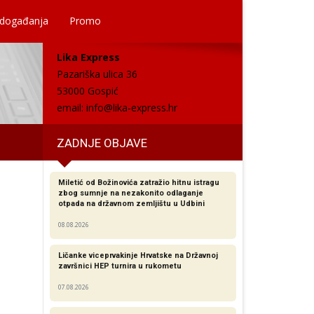
 događanja
Promo
Lika Express
Pazariška ulica 36
53000 Gospić
email:
info@lika-express.hr
ZADNJE OBJAVE
Miletić od Božinovića zatražio hitnu istragu
j
zbog sumnje na nezakonito odlaganje
otpada na državnom zemljištu u Udbini
08.08.2026
Ličanke viceprvakinje Hrvatske na Državnoj
završnici HEP turnira u rukometu
07.08.2026