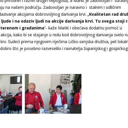
 kod prirodnih i raznih drugih nepogoda, a Markt je zadovoljan i surad
uju na našem području. Zadovoljan je naravno i stalnim i odličnim
dazivanje akcijama dobrovoljnog darivanja krvi. „
Kvalitetan rad dru
de i na odaziv ljudi na akcije darivanja krvi. Tu svega stoji r
s terenom i građanima
“- kaže Markt i obećava dodatnu pomoć u
akcija, kako bi se stajanje u redu kod dobrovoljnog darivanja svelo n
 krv. Sudeći prema njegovim riječima Ličko-senjska društva, pet lokalni
dobro što je posebno razveselilo i ravnatelja županijskog i gospićkog