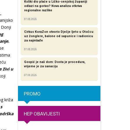
Koliki dio plaće u Ličko-senjskoj županiji
odlazi na gorivo? Nova analiza otkriva
regionalne razlike​
,
anijsko
07.08.2026
u Donji
Cirkus KoraZon otvorio Dječje ljeto u Otočcu
og
uz žonglere, balone od sapunice i radionicu
anje.
za najmlađe
se
07.08.2026
ostima
veću
Gospić je naš dom: Dosta je procedura,
vrijeme je za sanaciju
 živi u
oji
07.08.2026
PROMO
g križa
 s
HEP OBAVIJESTI
podrška