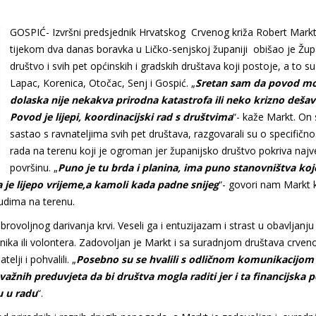
GOSPIĆ- Izvršni predsjednik Hrvatskog Crvenog križa Robert Markt
tijekom dva danas boravka u Ličko-senjskoj županiji obišao je Žup
društvo i svih pet općinskih i gradskih društava koji postoje, a to s
Lapac, Korenica, Otočac, Senj i Gospić. „
Sretan sam da povod m
dolaska nije nekakva prirodna katastrofa ili neko krizno dešav
Povod je lijepi, koordinacijski rad s društvima
“- kaže Markt. On 
sastao s ravnateljima svih pet društava, razgovarali su o specifičn
rada na terenu koji je ogroman jer županijsko društvo pokriva naj
površinu. „
Puno je tu brda i planina, ima puno stanovništva koje
 je lijepo vrijeme,a kamoli kada padne snijeg
“- govori nam Markt k
judima na terenu.
brovoljnog darivanja krvi. Veseli ga i entuzijazam i strast u obavljanju
nika ili volontera. Zadovoljan je Markt i sa suradnjom društava crveno
lji i pohvalili. „
Posebno su se hvalili s odličnom komunikacijom
ažnih preduvjeta da bi društva mogla raditi jer i ta financijska 
u u radu
“.