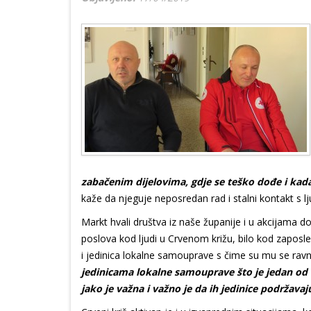
zabačenim dijelovima, gdje se teško dođe i kada
kaže da njeguje neposredan rad i stalni kontakt s l
Markt hvali društva iz naše županije i u akcijama do
poslova kod ljudi u Crvenom križu, bilo kod zaposle
i jedinica lokalne samouprave s čime su mu se ravnate
jedinicama lokalne samouprave što je jedan od v
jako je važna i važno je da ih jedinice podržavaj