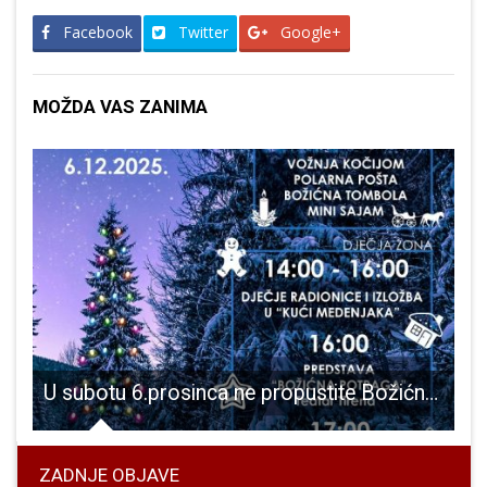
Facebook
Twitter
Google+
MOŽDA VAS ZANIMA
U subotu 6.prosinca ne propustite Božićnu čaroliju na Grabovači
ZADNJE OBJAVE