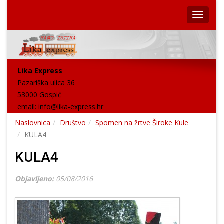
Lika Express
Pazariška ulica 36
53000 Gospić
email:
info@lika-express.hr
Naslovnica
Društvo
Spomen na žrtve Široke Kule
KULA4
KULA4
Objavljeno:
05/08/2016