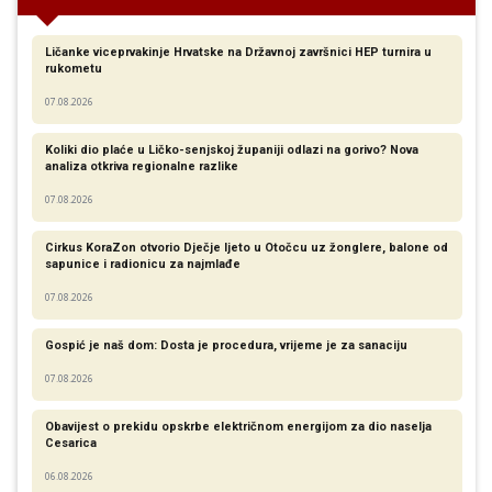
Ličanke viceprvakinje Hrvatske na Državnoj završnici HEP turnira u
rukometu
07.08.2026
Koliki dio plaće u Ličko-senjskoj županiji odlazi na gorivo? Nova
analiza otkriva regionalne razlike​
07.08.2026
Cirkus KoraZon otvorio Dječje ljeto u Otočcu uz žonglere, balone od
sapunice i radionicu za najmlađe
07.08.2026
Gospić je naš dom: Dosta je procedura, vrijeme je za sanaciju
07.08.2026
Obavijest o prekidu opskrbe električnom energijom za dio naselja
Cesarica
06.08.2026