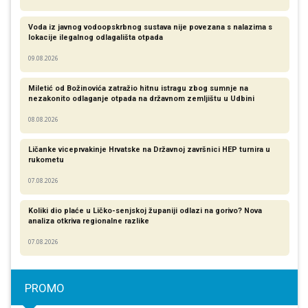
Voda iz javnog vodoopskrbnog sustava nije povezana s nalazima s
lokacije ilegalnog odlagališta otpada
09.08.2026
Miletić od Božinovića zatražio hitnu istragu zbog sumnje na
nezakonito odlaganje otpada na državnom zemljištu u Udbini
08.08.2026
Ličanke viceprvakinje Hrvatske na Državnoj završnici HEP turnira u
rukometu
07.08.2026
Koliki dio plaće u Ličko-senjskoj županiji odlazi na gorivo? Nova
analiza otkriva regionalne razlike​
07.08.2026
PROMO