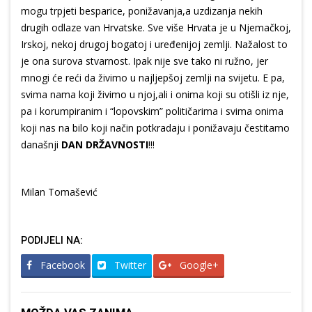
mogu trpjeti besparice, ponižavanja,a uzdizanja nekih
drugih odlaze van Hrvatske. Sve više Hrvata je u Njemačkoj,
Irskoj, nekoj drugoj bogatoj i uređenijoj zemlji. Nažalost to
je ona surova stvarnost. Ipak nije sve tako ni ružno, jer
mnogi će reći da živimo u najljepšoj zemlji na svijetu. E pa,
svima nama koji živimo u njoj,ali i onima koji su otišli iz nje,
pa i korumpiranim i “lopovskim” političarima i svima onima
koji nas na bilo koji način potkradaju i ponižavaju čestitamo
današnji
DAN DRŽAVNOSTI
!!!
Milan Tomašević
PODIJELI NA:
Facebook
Twitter
Google+