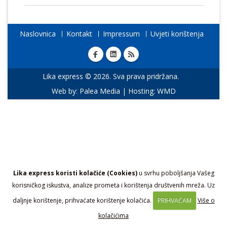
Naslovnica
Kontakt
Impressum
Uvjeti korištenja
Lika express © 2026. Sva prava pridržana.
Web by:
Palea Media
| Hosting:
WMD
Lika express koristi kolačiće (Cookies)
u svrhu poboljšanja Vašeg
korisničkog iskustva, analize prometa i korištenja društvenih mreža. Uz
daljnje korištenje, prihvaćate korištenje kolačića.
PRIHVAĆAM
Više o
kolačićima