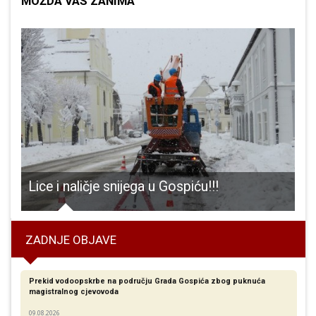
MOŽDA VAS ZANIMA
futsala iz naše županije!!!
Lice i naličje snijega u Gospiću!!!
ZADNJE OBJAVE
Prekid vodoopskrbe na području Grada Gospića zbog puknuća
magistralnog cjevovoda
09.08.2026