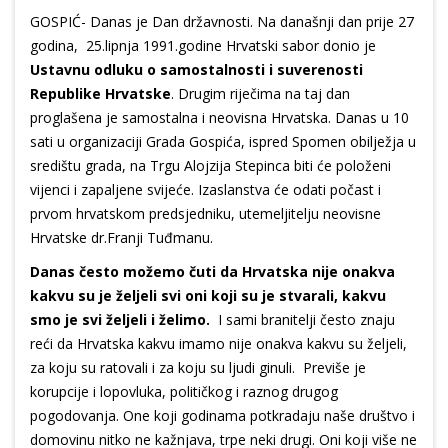
GOSPIĆ- Danas je Dan državnosti. Na današnji dan prije 27
godina, 25.lipnja 1991.godine Hrvatski sabor donio je
Ustavnu odluku o samostalnosti i suverenosti
Republike Hrvatske
. Drugim riječima na taj dan
proglašena je samostalna i neovisna Hrvatska. Danas u 10
sati u organizaciji Grada Gospića, ispred Spomen obilježja u
središtu grada, na Trgu Alojzija Stepinca biti će položeni
vijenci i zapaljene svijeće. Izaslanstva će odati počast i
prvom hrvatskom predsjedniku, utemeljitelju neovisne
Hrvatske dr.Franji Tuđmanu.
Danas često možemo čuti da Hrvatska nije onakva
kakvu su je željeli svi oni koji su je stvarali, kakvu
smo je svi željeli i želimo.
I sami branitelji često znaju
reći da Hrvatska kakvu imamo nije onakva kakvu su željeli,
za koju su ratovali i za koju su ljudi ginuli. Previše je
korupcije i lopovluka, političkog i raznog drugog
pogodovanja. One koji godinama potkradaju naše društvo i
domovinu nitko ne kažnjava, trpe neki drugi. Oni koji više ne