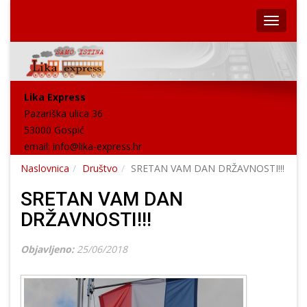
Lika Express
Pazariška ulica 36
53000 Gospić
email:
info@lika-express.hr
Naslovnica
Društvo
SRETAN VAM DAN DRŽAVNOSTI!!!
SRETAN VAM DAN
DRŽAVNOSTI!!!
Objavljeno:
25/06/2018