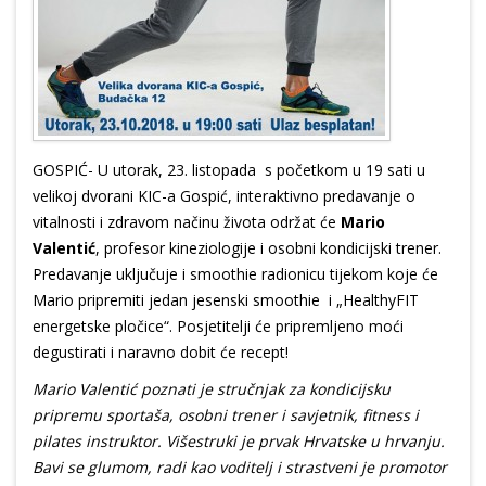
GOSPIĆ- U utorak, 23. listopada s početkom u 19 sati u
velikoj dvorani KIC-a Gospić, interaktivno predavanje o
vitalnosti i zdravom načinu života održat će
Mario
Valentić
, profesor kineziologije i osobni kondicijski trener.
Predavanje uključuje i smoothie radionicu tijekom koje će
Mario pripremiti jedan jesenski smoothie i „HealthyFIT
energetske pločice“. Posjetitelji će pripremljeno moći
degustirati i naravno dobit će recept!
Mario Valentić poznati je stručnjak za kondicijsku
pripremu sportaša, osobni trener i savjetnik, fitness i
pilates instruktor. Višestruki je prvak Hrvatske u hrvanju.
Bavi se glumom, radi kao voditelj i strastveni je promotor