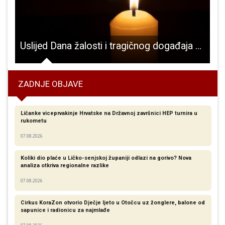
Uslijed Dana žalosti i tragičnog događaja u osnovnoj školi u Zagrebu, u subotu na Adventu u Gospiću neće se održati nastup grupe Džentlmeni
ZADNJE OBJAVE
Ličanke viceprvakinje Hrvatske na Državnoj završnici HEP turnira u
rukometu
07.08.2026
Koliki dio plaće u Ličko-senjskoj županiji odlazi na gorivo? Nova
analiza otkriva regionalne razlike​
07.08.2026
Cirkus KoraZon otvorio Dječje ljeto u Otočcu uz žonglere, balone od
sapunice i radionicu za najmlađe