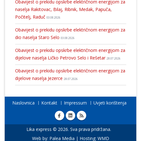
Obavijest o prekidu opskrbe električnom energijom za
naselja Rakitovac, Bilaj, Ribnik, Medak, Papuča,
Počitelj, Raduč
03.08.2026
Obavijest o prekidu opskrbe električnom energijom za
dio naselja Staro Selo
03.08.2026
Obavijest o prekidu opskrbe električnom energijom za
dijelove naselja Ličko Petrovo Selo i Rešetar
28.07.2026
Obavijest o prekidu opskrbe električnom energijom za
dijelove naselja Jezerce
28.07.2026
Naslovnica
Kontakt
Impressum
Uvjeti korištenja
Lika express © 2026. Sva prava pridržana.
Web by:
Palea Media
| Hosting:
WMD