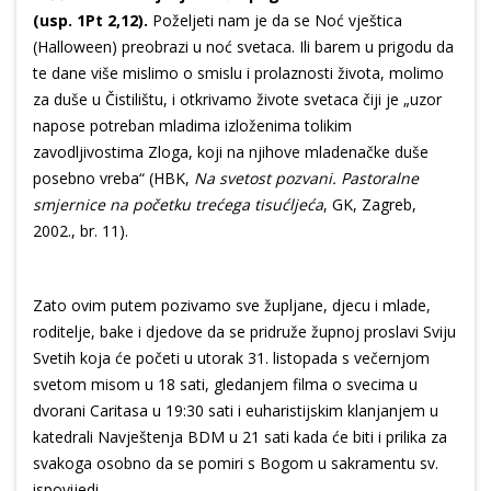
(usp. 1Pt 2,12).
Poželjeti nam je da se Noć vještica
(Halloween) preobrazi u noć svetaca. Ili barem u prigodu da
te dane više mislimo o smislu i prolaznosti života, molimo
za duše u Čistilištu, i otkrivamo živote svetaca čiji je „uzor
napose potreban mladima izloženima tolikim
zavodljivostima Zloga, koji na njihove mladenačke duše
posebno vreba“ (HBK,
Na svetost pozvani. Pastoralne
smjernice na početku trećega tisućljeća
, GK, Zagreb,
2002., br. 11).
Zato ovim putem pozivamo sve župljane, djecu i mlade,
roditelje, bake i djedove da se pridruže župnoj proslavi Sviju
Svetih koja će početi u utorak 31. listopada s večernjom
svetom misom u 18 sati, gledanjem filma o svecima u
dvorani Caritasa u 19:30 sati i euharistijskim klanjanjem u
katedrali Navještenja BDM u 21 sati kada će biti i prilika za
svakoga osobno da se pomiri s Bogom u sakramentu sv.
ispovijedi.