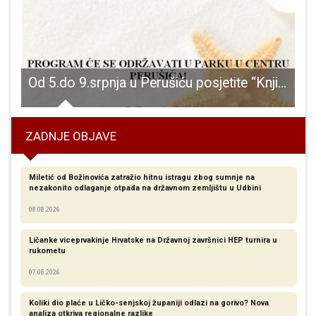
đunarodnom natjecanju gitarista!
Od 5.do 9.srpnja u Perušiću posjetite “Knjižnicu u parku”
O
ZADNJE OBJAVE
Miletić od Božinovića zatražio hitnu istragu zbog sumnje na
nezakonito odlaganje otpada na državnom zemljištu u Udbini
08.08.2026
Ličanke viceprvakinje Hrvatske na Državnoj završnici HEP turnira u
rukometu
07.08.2026
Koliki dio plaće u Ličko-senjskoj županiji odlazi na gorivo? Nova
analiza otkriva regionalne razlike​