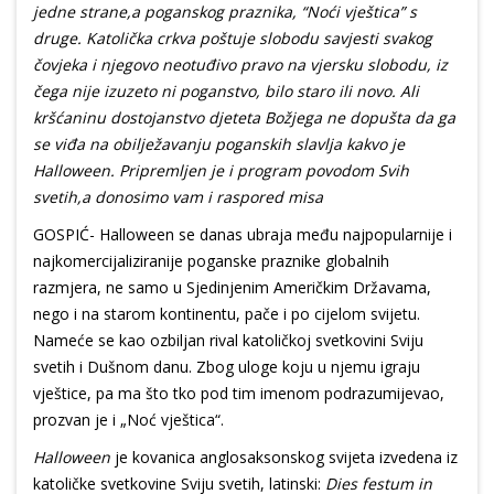
jedne strane,a poganskog praznika, “Noći vještica” s
druge. Katolička crkva poštuje slobodu savjesti svakog
čovjeka i njegovo neotuđivo pravo na vjersku slobodu, iz
čega nije izuzeto ni poganstvo, bilo staro ili novo. Ali
kršćaninu dostojanstvo djeteta Božjega ne dopušta da ga
se viđa na obilježavanju poganskih slavlja kakvo je
Halloween. Pripremljen je i program povodom Svih
svetih,a donosimo vam i raspored misa
GOSPIĆ- Halloween se danas ubraja među najpopularnije i
najkomercijaliziranije poganske praznike globalnih
razmjera, ne samo u Sjedinjenim Američkim Državama,
nego i na starom kontinentu, pače i po cijelom svijetu.
Nameće se kao ozbiljan rival katoličkoj svetkovini Sviju
svetih i Dušnom danu. Zbog uloge koju u njemu igraju
vještice, pa ma što tko pod tim imenom podrazumijevao,
prozvan je i „Noć vještica“.
Halloween
je kovanica anglosaksonskog svijeta izvedena iz
katoličke svetkovine Sviju svetih, latinski:
Dies festum in