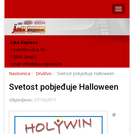
Lika Express
Pazariška ulica 36
53000 Gospić
email:
info@lika-express.hr
Naslovnica
Društvo
Svetost pobjeđuje Halloween
Svetost pobjeđuje Halloween
Objavljeno:
27/10/2017
Iz