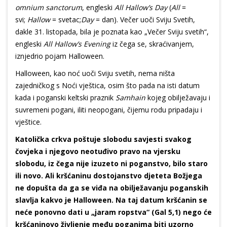
omnium sanctorum
, engleski
All Hallow’s Day
(
All
=
svi;
Hallow
= svetac;
Day
= dan). Večer uoči Sviju Svetih,
dakle 31. listopada, bila je poznata kao „Večer Sviju svetih“,
engleski
All Hallow’s Evening
iz čega se, skraćivanjem,
iznjedrio pojam Halloween.
Halloween, kao noć uoči Sviju svetih, nema ništa
zajedničkog s Noći vještica, osim što pada na isti datum
kada i poganski keltski praznik
Samhain
kojeg obilježavaju i
suvremeni pogani, iliti neopogani, čijemu rodu pripadaju i
vještice.
Katolička crkva poštuje slobodu savjesti svakog
čovjeka i njegovo neotuđivo pravo na vjersku
slobodu, iz čega nije izuzeto ni poganstvo, bilo staro
ili novo. Ali kršćaninu dostojanstvo djeteta Božjega
ne dopušta da ga se viđa na obilježavanju poganskih
slavlja kakvo je Halloween. Na taj datum kršćanin se
neće ponovno dati u „jaram ropstva“ (Gal 5,1) nego će
kršćaninovo življenje među poganima biti uzorno