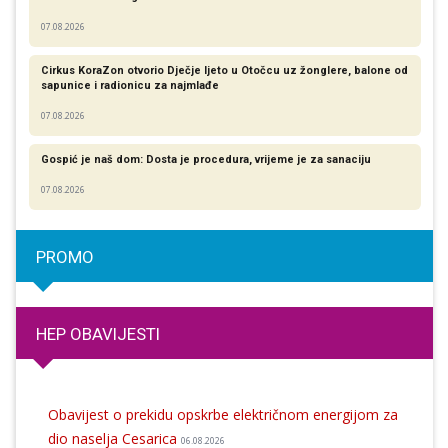
07.08.2026
Cirkus KoraZon otvorio Dječje ljeto u Otočcu uz žonglere, balone od
sapunice i radionicu za najmlađe
07.08.2026
Gospić je naš dom: Dosta je procedura, vrijeme je za sanaciju
07.08.2026
PROMO
HEP OBAVIJESTI
Obavijest o prekidu opskrbe električnom energijom za
dio naselja Cesarica
06.08.2026