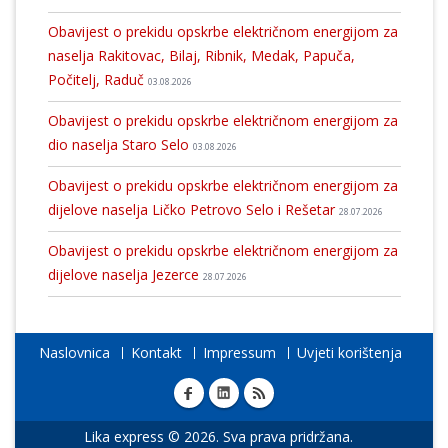
Obavijest o prekidu opskrbe električnom energijom za
naselja Rakitovac, Bilaj, Ribnik, Medak, Papuča,
Počitelj, Raduč
03.08.2026
Obavijest o prekidu opskrbe električnom energijom za
dio naselja Staro Selo
03.08.2026
Obavijest o prekidu opskrbe električnom energijom za
dijelove naselja Ličko Petrovo Selo i Rešetar
28.07.2026
Obavijest o prekidu opskrbe električnom energijom za
dijelove naselja Jezerce
28.07.2026
Naslovnica
Kontakt
Impressum
Uvjeti korištenja
Lika express © 2026. Sva prava pridržana.