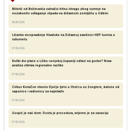
Miletić od Božinovića zatražio hitnu istragu zbog sumnje na
nezakonito odlaganje otpada na državnom zemljištu u Udbini
08.08.2026
Ličanke viceprvakinje Hrvatske na Državnoj završnici HEP turnira u
rukometu
07.08.2026
Koliki dio plaće u Ličko-senjskoj županiji odlazi na gorivo? Nova
analiza otkriva regionalne razlike​
07.08.2026
Cirkus KoraZon otvorio Dječje ljeto u Otočcu uz žonglere, balone od
sapunice i radionicu za najmlađe
07.08.2026
Gospić je naš dom: Dosta je procedura, vrijeme je za sanaciju
07.08.2026