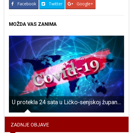
Facebook
Twitter
Google+
MOŽDA VAS ZANIMA
jte hit mlade Ličanke Marijane Vukelić
U protekla 24 sata u Ličko-senjskoj županiji jedna je novooboljela osoba od COVID-19
ZADNJE OBJAVE