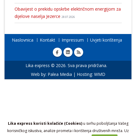
Obavijest o prekidu opskrbe električnom energijom za
dijelove naselja Jezerce
28.07.2026
Naslovnica
Kontakt
Impressum
Uvjeti korištenja
Lika express © 2026. Sva prava pridržana.
Web by:
Palea Media
| Hosting:
WMD
Lika express koristi kolačiće (Cookies)
u svrhu poboljšanja Vašeg
korisničkog iskustva, analize prometa i korištenja društvenih mreža. Uz