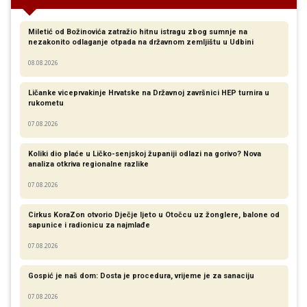
Miletić od Božinovića zatražio hitnu istragu zbog sumnje na
nezakonito odlaganje otpada na državnom zemljištu u Udbini
08.08.2026
Ličanke viceprvakinje Hrvatske na Državnoj završnici HEP turnira u
rukometu
07.08.2026
Koliki dio plaće u Ličko-senjskoj županiji odlazi na gorivo? Nova
analiza otkriva regionalne razlike​
07.08.2026
Cirkus KoraZon otvorio Dječje ljeto u Otočcu uz žonglere, balone od
sapunice i radionicu za najmlađe
07.08.2026
Gospić je naš dom: Dosta je procedura, vrijeme je za sanaciju
07.08.2026