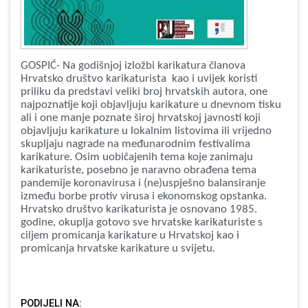
GOSPIĆ- Na godišnjoj izložbi karikatura članova
Hrvatsko društvo karikaturista kao i uvijek koristi
priliku da predstavi veliki broj hrvatskih autora, one
najpoznatije koji objavljuju karikature u dnevnom tisku
ali i one manje poznate široj hrvatskoj javnosti koji
objavljuju karikature u lokalnim listovima ili vrijedno
skupljaju nagrade na međunarodnim festivalima
karikature.
Osim uobičajenih tema koje zanimaju
karikaturiste, posebno je naravno obrađena tema
pandemije koronavirusa i (ne)uspješno balansiranje
između borbe protiv virusa i ekonomskog opstanka.
Hrvatsko društvo karikaturista je osnovano 1985.
godine, okuplja gotovo sve hrvatske karikaturiste s
ciljem promicanja karikature u Hrvatskoj kao i
promicanja hrvatske karikature u svijetu.
PODIJELI NA: