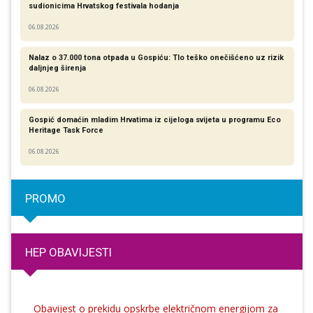
sudionicima Hrvatskog festivala hodanja
06.08.2026
Nalaz o 37.000 tona otpada u Gospiću: Tlo teško onečišćeno uz rizik
daljnjeg širenja
06.08.2026
Gospić domaćin mladim Hrvatima iz cijeloga svijeta u programu Eco
Heritage Task Force
06.08.2026
PROMO
HEP OBAVIJESTI
Obavijest o prekidu opskrbe električnom energijom za