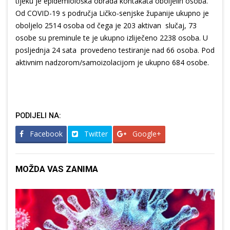
tijeku je epidemiološka obrada kontakata oboljelih osoba.
Od COVID-19 s područja Ličko-senjske županije ukupno je
oboljelo 2514 osoba od čega je 203 aktivan slučaj, 73
osobe su preminule te je ukupno izliječeno 2238 osoba. U
posljednja 24 sata provedeno testiranje nad 66 osoba. Pod
aktivnim nadzorom/samoizolacijom je ukupno 684 osobe.
PODIJELI NA:
Facebook
Twitter
Google+
MOŽDA VAS ZANIMA