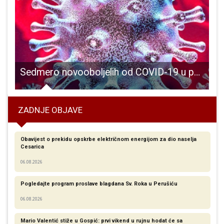
Sedmero novooboljelih od COVID-19 u posljednja 24 sata
ZADNJE OBJAVE
Obavijest o prekidu opskrbe električnom energijom za dio naselja
Cesarica
06.08.2026
Pogledajte program proslave blagdana Sv. Roka u Perušiću
06.08.2026
Mario Valentić stiže u Gospić: prvi vikend u rujnu hodat će sa