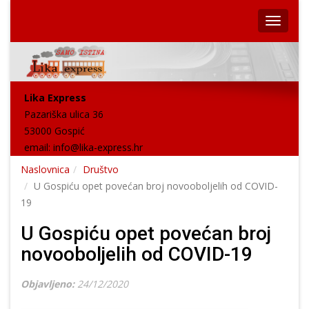
Lika Express
Pazariška ulica 36
53000 Gospić
email:
info@lika-express.hr
Naslovnica
Društvo
U Gospiću opet povećan broj novooboljelih od COVID-
19
U Gospiću opet povećan broj
novooboljelih od COVID-19
Objavljeno:
24/12/2020