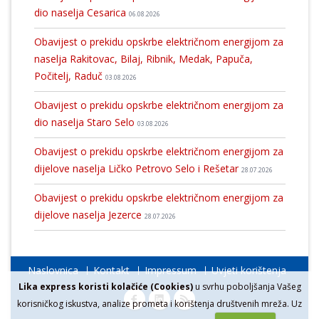
dio naselja Cesarica
06.08.2026
Obavijest o prekidu opskrbe električnom energijom za
naselja Rakitovac, Bilaj, Ribnik, Medak, Papuča,
Počitelj, Raduč
03.08.2026
Obavijest o prekidu opskrbe električnom energijom za
dio naselja Staro Selo
03.08.2026
Obavijest o prekidu opskrbe električnom energijom za
dijelove naselja Ličko Petrovo Selo i Rešetar
28.07.2026
Obavijest o prekidu opskrbe električnom energijom za
dijelove naselja Jezerce
28.07.2026
Naslovnica
Kontakt
Impressum
Uvjeti korištenja
Lika express koristi kolačiće (Cookies)
u svrhu poboljšanja Vašeg
korisničkog iskustva, analize prometa i korištenja društvenih mreža. Uz