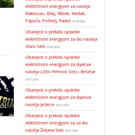
električnom energijom za naselja
Rakitovac, Bilaj, Ribnik, Medak,
Papuča, Počitelj, Raduč
03.08.2026
Obavijest o prekidu opskrbe
električnom energijom za dio naselja
Staro Selo
03.08.2026
Obavijest o prekidu opskrbe
električnom energijom za dijelove
naselja Ličko Petrovo Selo i Rešetar
28.07.2026
Obavijest o prekidu opskrbe
električnom energijom za dijelove
naselja Jezerce
U srijedu u Gospiću nastupa Teška industrija
OPREZ: stigla nam je neželjena ledena kiša!!!
Gospićki Wings for life-Marija za Ton
28.07.2026
Obavijest o prekidu opskrbe
električnom energijom za za dio
naselja Željava Selo
28.07.2026