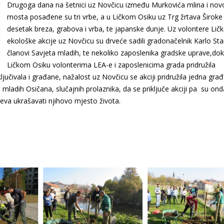
Drugoga dana na šetnici uz Novčicu između Murkovića mlina i nov
mosta posađene su tri vrbe, a u Ličkom Osiku uz Trg žrtava Široke
desetak breza, grabova i vrba, te japanske dunje. Uz volontere Lič
ekološke akcije uz Novčicu su drveće sadili gradonačelnik Karlo Star
članovi Savjeta mladih, te nekoliko zaposlenika gradske uprave,dok
Ličkom Osiku volonterima LEA-e i zaposlenicima grada pridružila
ljučivala i građane, nažalost uz Novčicu se akciji pridružila jedna gra
mladih Osičana, slučajnih prolaznika, da se priključe akciji pa su ond
ajeva ukrašavati njihovo mjesto života.