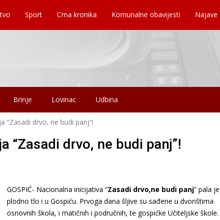
tvo
Sport
Crna kronika
Komunalne obavijesti
Najave
Brinje
Lovinac
Udbina
a “Zasadi drvo, ne budi panj”!
 “Zasadi drvo, ne budi panj”!
GOSPIĆ- Nacionalna inicijativa “
Zasadi drvo,ne budi panj
” pala j
plodno tlo i u Gospiću. Prvoga dana šljive su sađene u dvorištima
osnovnih škola, i matičnih i područnih, te gospićke Učiteljske škole.