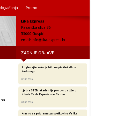
 događanja
Promo
Lika Express
Pazariška ulica 36
53000 Gospić
email:
info@lika-express.hr
ZADNJE OBJAVE
Pogledajte kako je bilo na pickleballu u
Karlobagu
05.08.2026
Ljetna STEM akademija ponovno stiže u
Nikola Tesla Experience Centar
e na
04.08.2026
Krasno se priprema za svetkovinu Velike