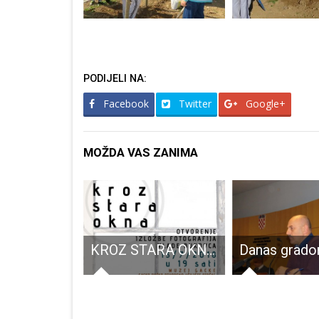
PODIJELI NA:
Facebook
Twitter
Google+
MOŽDA VAS ZANIMA
Večeras u Gospiću ne propustite Prvi pljesak
KROZ STARA OKNA: Izložba fotografija Vlade Bukovca