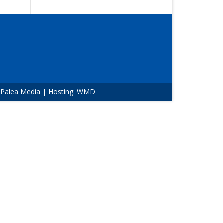
:
Palea Media
| Hosting:
WMD