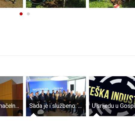
Danas gradonačelnik Karlo Starčević potpisuje ugovore o stipendiranju 9 studenata od svoje plaće!!!
Sada je i službeno: Petry za župana, Vrkljan za gradonačelnika Gospića