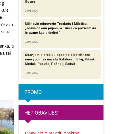
Gospe
og
 Kule
04.08.2026
ke
čević i
Milinović odgovorio Troskotu i Miletiću:
„Jedva čekam prijavu, a Turudića pozivam da
 se u
je uzme kao prioritet”
04.08.2026
đanka, a
a uzeli
Obavijest o prekidu opskrbe električnom
energijom za naselja Rakitovac, Bilaj, Ribnik,
Medak, Papuča, Počitelj, Raduč
03.08.2026
PROMO
HEP OBAVIJESTI
Obavijest o prekidu opskrbe