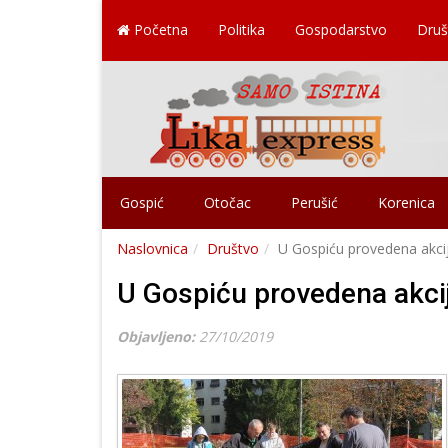
Početna
Politika
Gospodarstvo
Druš
Gospić
Otočac
Perušić
Korenica
Naslovnica
Društvo
U Gospiću provedena akcij
U Gospiću provedena akcija
Objavljeno:
27/10/2019