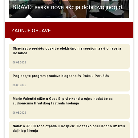
as uz grupu Skala
BRAVO: svaka nova akcija dobrovoljnog darivanja krvi u Gospiću je rekordna
N
ZADNJE OBJAVE
Obavijest o prekidu opskrbe električnom energijom za dio naselja
Cesarica
06.08.2026
Pogledajte program proslave blagdana Sv. Roka u Perušiću
06.08.2026
Mario Valentić stiže u Gospić: prvi vikend u rujnu hodat će sa
sudionicima Hrvatskog festivala hodanja
06.08.2026
Nalaz o 37.000 tona otpada u Gospiću: Tlo teško onečišćeno uz rizik
daljnjeg širenja