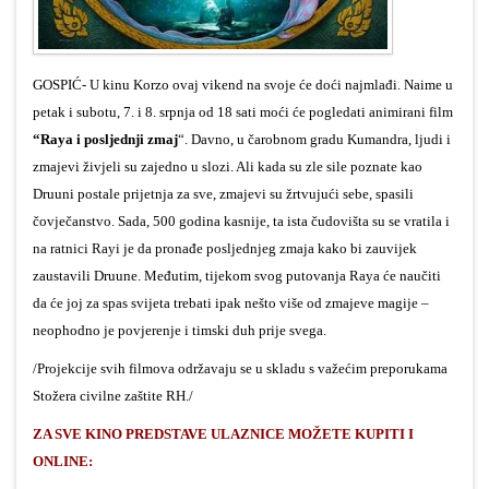
GOSPIĆ- U kinu Korzo ovaj vikend na svoje će doći najmlađi. Naime u
petak i subotu, 7. i 8. srpnja od 18 sati moći će pogledati animirani film
“Raya i posljednji zmaj
“. Davno, u čarobnom gradu Kumandra, ljudi i
zmajevi živjeli su zajedno u slozi. Ali kada su zle sile poznate kao
Druuni postale prijetnja za sve, zmajevi su žrtvujući sebe, spasili
čovječanstvo. Sada, 500 godina kasnije, ta ista čudovišta su se vratila i
na ratnici Rayi je da pronađe posljednjeg zmaja kako bi zauvijek
zaustavili Druune. Međutim, tijekom svog putovanja Raya će naučiti
da će joj za spas svijeta trebati ipak nešto više od zmajeve magije –
neophodno je povjerenje i timski duh prije svega.
/Projekcije svih filmova održavaju se u skladu s važećim preporukama
Stožera civilne zaštite RH./
ZA SVE KINO PREDSTAVE ULAZNICE MOŽETE KUPITI I
ONLINE: