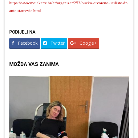
https://www.mojekarte.hr/hr/organizer/253/pucko-otvoreno-uciliste-dr-
ante-starcevic.html
PODIJELI NA:
Facebook
Twitter
Google+
MOŽDA VAS ZANIMA