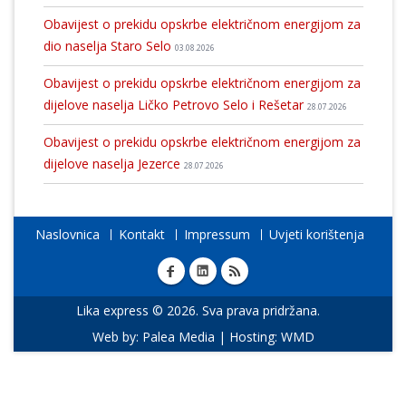
Obavijest o prekidu opskrbe električnom energijom za
dio naselja Staro Selo
03.08.2026
Obavijest o prekidu opskrbe električnom energijom za
dijelove naselja Ličko Petrovo Selo i Rešetar
28.07.2026
Obavijest o prekidu opskrbe električnom energijom za
dijelove naselja Jezerce
28.07.2026
Naslovnica
Kontakt
Impressum
Uvjeti korištenja
Lika express © 2026. Sva prava pridržana.
Web by:
Palea Media
| Hosting:
WMD