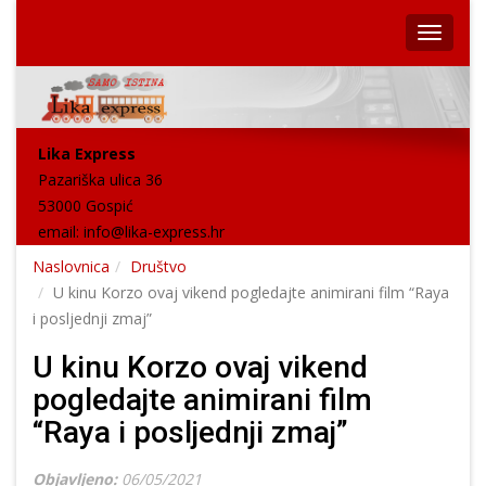
Lika Express
Pazariška ulica 36
53000 Gospić
email:
info@lika-express.hr
Naslovnica
Društvo
U kinu Korzo ovaj vikend pogledajte animirani film “Raya
i posljednji zmaj”
U kinu Korzo ovaj vikend
pogledajte animirani film
“Raya i posljednji zmaj”
Objavljeno:
06/05/2021