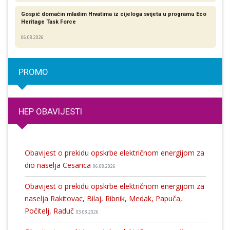
Gospić domaćin mladim Hrvatima iz cijeloga svijeta u programu Eco
Heritage Task Force
06.08.2026
PROMO
HEP OBAVIJESTI
Obavijest o prekidu opskrbe električnom energijom za
dio naselja Cesarica
06.08.2026
Obavijest o prekidu opskrbe električnom energijom za
naselja Rakitovac, Bilaj, Ribnik, Medak, Papuča,
Počitelj, Raduč
03.08.2026