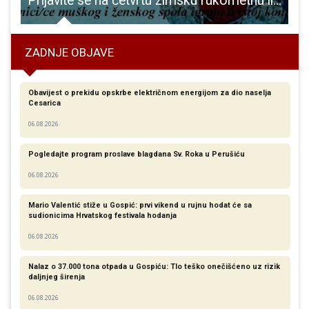
lipnja dođite na Zeleni sajam uz rijeku Liku
Prijavite se na četvrtu zimsku rukometnu ligu
ZADNJE OBJAVE
Obavijest o prekidu opskrbe električnom energijom za dio naselja
Cesarica
06.08.2026
Pogledajte program proslave blagdana Sv. Roka u Perušiću
06.08.2026
Mario Valentić stiže u Gospić: prvi vikend u rujnu hodat će sa
sudionicima Hrvatskog festivala hodanja
06.08.2026
Nalaz o 37.000 tona otpada u Gospiću: Tlo teško onečišćeno uz rizik
daljnjeg širenja
06.08.2026