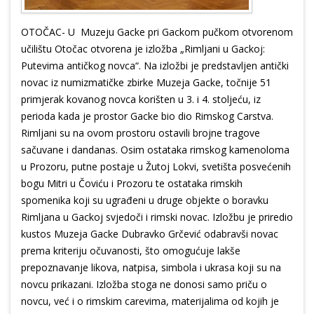
OTOČAC- U Muzeju Gacke pri Gackom pučkom otvorenom
učilištu Otočac otvorena je izložba „Rimljani u Gackoj:
Putevima antičkog novca“. Na izložbi je predstavljen antički
novac iz numizmatičke zbirke Muzeja Gacke, točnije 51
primjerak kovanog novca korišten u 3. i 4. stoljeću, iz
perioda kada je prostor Gacke bio dio Rimskog Carstva.
Rimljani su na ovom prostoru ostavili brojne tragove
sačuvane i dandanas. Osim ostataka rimskog kamenoloma
u Prozoru, putne postaje u Žutoj Lokvi, svetišta posvećenih
bogu Mitri u Čoviću i Prozoru te ostataka rimskih
spomenika koji su ugrađeni u druge objekte o boravku
Rimljana u Gackoj svjedoči i rimski novac. Izložbu je priredio
kustos Muzeja Gacke Dubravko Grčević odabravši novac
prema kriteriju očuvanosti, što omogućuje lakše
prepoznavanje likova, natpisa, simbola i ukrasa koji su na
novcu prikazani. Izložba stoga ne donosi samo priču o
novcu, već i o rimskim carevima, materijalima od kojih je