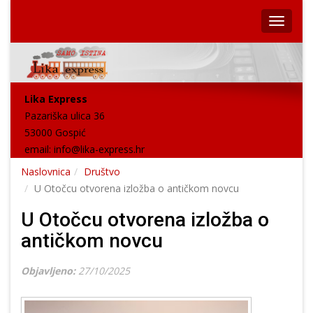
Lika Express
Pazariška ulica 36
53000 Gospić
email:
info@lika-express.hr
Naslovnica
Društvo
U Otočcu otvorena izložba o antičkom novcu
U Otočcu otvorena izložba o
antičkom novcu
Objavljeno:
27/10/2025