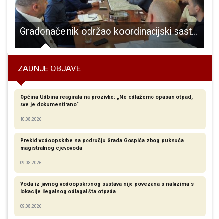
zemalja svijeta
Gradonačelnik održao koordinacijski sastanak vezan za sanaciju prometnica na kojima su u tijeku radovi na komunalnoj infrastrukturi
ZADNJE OBJAVE
Općina Udbina reagirala na prozivke: „Ne odlažemo opasan otpad,
sve je dokumentirano“
10.08.2026
Prekid vodoopskrbe na području Grada Gospića zbog puknuća
magistralnog cjevovoda
09.08.2026
Voda iz javnog vodoopskrbnog sustava nije povezana s nalazima s
lokacije ilegalnog odlagališta otpada
09.08.2026