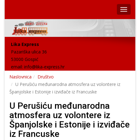
Lika Express
Pazariška ulica 36
53000 Gospić
email:
info@lika-express.hr
Naslovnica
Društvo
U Perušiću međunarodna atmosfera uz volontere iz
Španjolske i Estonije i izviđače iz Francuske
U Perušiću međunarodna
atmosfera uz volontere iz
Španjolske i Estonije i izviđače
iz Francuske