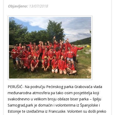
Objavljeno:
13/07/2018
PERUŠIĆ- Na području Pećinskog parka Grabovača vlada
međunarodna atmosfera pa tako osim posjetitelja koji
svakodnevno u velikom broju obilaze biser parka – špilju
Samograd,park je domaćin i volonterima iz Španjolske i
Estonije te izviđačima iz Francuske. Volonteri su došli preko