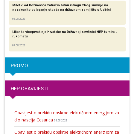
Miletić od Božinovića zatražio hitnu istragu zbog sumnje na
nezakonito odlaganje otpada na državnom zemljištu u Udbini
08.08.2026
Ličanke viceprvakinje Hrvatske na Državnoj završnici HEP turnira u
rukometu
07.08.2026
PROMO
HEP OBAVIJESTI
Obavijest o prekidu opskrbe električnom energijom za
dio naselja Cesarica
06.08.2026
Obavijest o prekidu opskrbe električnom energijom za