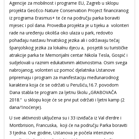
Agencije za mobilnost i programe EU, Zagreb u sklopu
projekta GeoEco-Nature Conservation Project financiranog
iz programa Erasmus+ te će na području parka boraviti
mjesec i pol dana. Provedba projekta je u tijeku a volonteri
rade na uređenju okoliša oko ulaza u park, redovito
pohađaju nastavu hrvatskog jezika ali i održavaju tečaj
španjolskog jezika za lokalnu djecu a, posjetili su turističke
atrakcije parka te Memorijalni centar Nikola Tesla, Gospić i
sudjelovali u raznim edukativnim aktivnostima. Osim svega
nabrojanog, volonteri uz pomoć djelatnika Ustanove
pripremaju i program za manifestaciju međunarodnog
karaktera koja će se održati u Perušiću,16.7. povodom
Dana stabla te program za ljetnu školu „GRABOVAČA
2018.“ u sklopu koje će se prvi put održati i ljetni kamp (2
dana/1noćenje).
U sve aktivnosti uključena su i 33 izviđača iz Val d’erdre i
Montbrision, Francuska, koji će na području Parka boraviti
3 tjedna. Ove godine, Ustanova je počela intenzivno