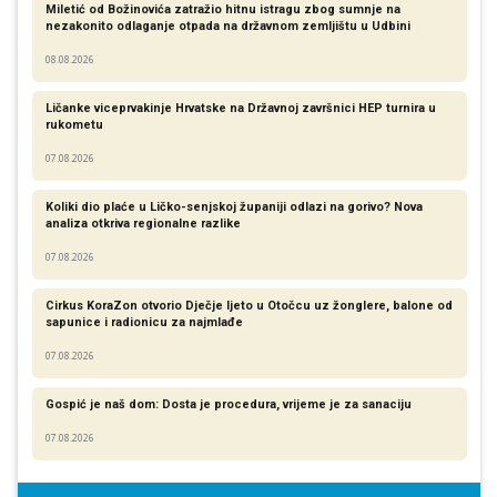
Miletić od Božinovića zatražio hitnu istragu zbog sumnje na
nezakonito odlaganje otpada na državnom zemljištu u Udbini
08.08.2026
Ličanke viceprvakinje Hrvatske na Državnoj završnici HEP turnira u
rukometu
07.08.2026
Koliki dio plaće u Ličko-senjskoj županiji odlazi na gorivo? Nova
analiza otkriva regionalne razlike​
07.08.2026
Cirkus KoraZon otvorio Dječje ljeto u Otočcu uz žonglere, balone od
sapunice i radionicu za najmlađe
07.08.2026
Gospić je naš dom: Dosta je procedura, vrijeme je za sanaciju
07.08.2026