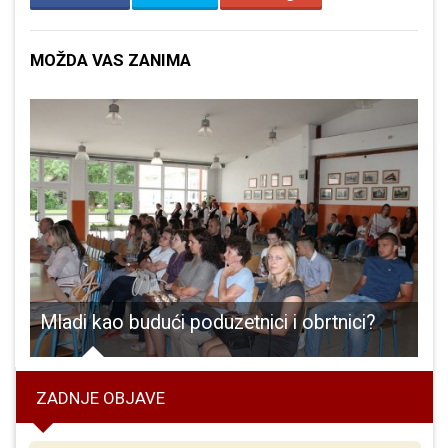
MOŽDA VAS ZANIMA
okusi kakve do sada još niste kušali
Mladi kao budući poduzetnici i obrtnici?
G
ZADNJE OBJAVE