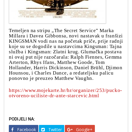
Temeljen na stripu „The Secret Service” Marka
Millara i Davea Gibbonsa, novi nastavak u franšizi
KINGSMAN vodi nas na početak priče, prije radnji
koje su se dogodile u nastavcima Kingsman: Tajna
služba i Kingsman: Zlatni krug. Glumačka postava
ni ovaj put nije razočarala: Ralph Fiennes, Gemma
Arterton, Rhys Ifans, Matthew Goode, Tom
Hollander, Harris Dickinson, Daniel Brühl, Djimon
Hounsou, i Charles Dance, a redateljsku palicu
ponovno je preuzeo Matthew Vaughn.
https://www.mojekarte.hr/hr/organizer/253/pucko-
otvoreno-uciliste-dr-ante-starcevic.html
PODIJELI NA:
Facebook
Twitter
Google+